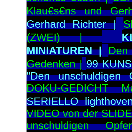
Klau€s€ns und Gerh
Gerhard Richter |
S
(ZWEI) |
K
MINIATUREN |
Den 
Gedenken |
99 KUNS
"Den unschuldigen
DOKU-GEDICHT Ma
SERIELLO lighthoven
VIDEO von der SLID
unschuldigen Op