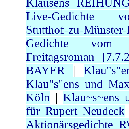
Klausens REIHUN
Live-Gedichte 
Stutthof-zu-Münster-
Gedichte vom Lo
Freitagsroman [7.7.
BAYER
|
Klau"s"e
Klau"s"ens und Ma
Köln
|
Klau~s~ens u
für Rupert Neudeck
Aktionärsgedichte