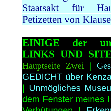
Staatsakt für Ha
Petizetten von Klaus
EINIGE der un
LINKS UND SITE
Hauptseite Zwei
|
Ges
GEDICHT über Kenza
|
Unmögliches Museum
dem Fenster meines H
Verhütungen |
Erken