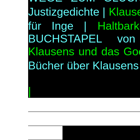
Justizgedichte |
Klaus
für Inge |
Haltbark
BUCHSTAPEL von 
Klausens und das Goet
Bücher über Klausens 
|