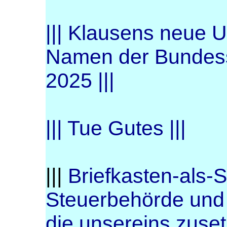
||| Klausens neue 
Namen der Bundesst
2025 |||
||| Tue Gutes |||
|||
Briefkasten-als-
Steuerbehörde
und 
die unsereins zuset