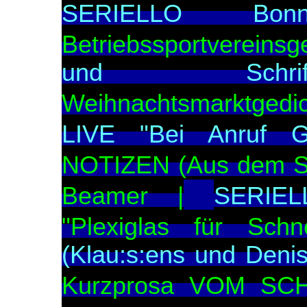
SERIELLO Bon
Betriebssportvereinsg
und Schrifts
Weihnachtsmarktgedi
LIVE "Bei Anruf G
NOTIZEN (Aus dem Sta
Beamer |
SERIEL
"Plexiglas für Schn
(Klau:s:ens und Deni
Kurzprosa VOM SC