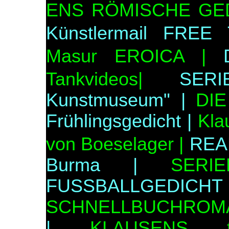
ENS RÖMISCHE GED
Künstlermail FREE 
Masur EROICA |
Tankvideos|
SER
Kunstmuseum" |
DI
Frühlingsgedicht |
Kla
von Boeselager |
REA
Burma |
SERI
FUSSBALLGED
SCHNELLBUCHROM
|
KLAUSENS tr