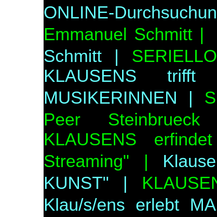
ONLINE-Durchsuchun
Emmanuel Schmitt |
Schmitt |
SERIELLO 
KLAUSENS triff
MUSIKERINNEN |
S
Peer Steinbrueck
KLAUSENS erfindet
Streaming" |
Klause
KUNST" |
KLAUSEN
Klau/s/ens erlebt 