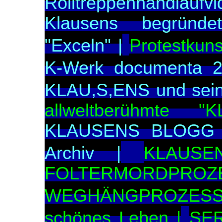
Rolltreppenhandlaufvi
Klausens begründe
"Exceln" |
Protestkun
K-Werk documenta 2
KLAU,S,ENS und sei
allweltberühmte
KLAUSENS BLOGG A
Archiv |
KLAUSE
FOLTERMORD
WEGHÄNGPROZESS
schönes Leben |
SER