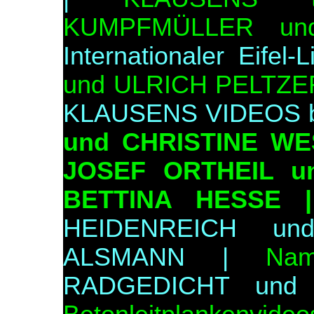
KUMPFMÜLLER u
Internationaler Eifel-
und ULRICH PELTZE
KLAUSENS VIDEOS b
und CHRISTINE W
JOSEF ORTHEIL u
BETTINA HESSE
HEIDENREICH u
ALSMANN |
Na
RADGEDICHT und