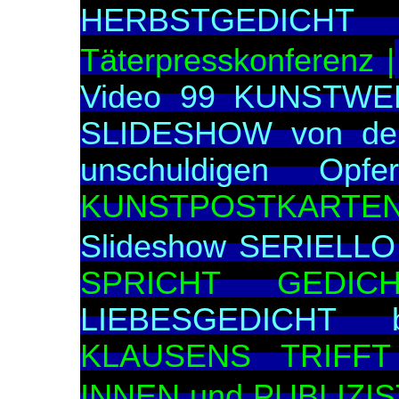
HERBSTGEDIC
Täterpresskonferenz |
Video 99 KUNSTWER
SLIDESHOW von d
unschuldigen Op
KUNSTPOSTKARTEN 
Slideshow SERIELLO
SPRICHT GEDIC
LIEBESGEDICHT b
KLAUSENS TRIFFT
INNEN und PUBLIZIS