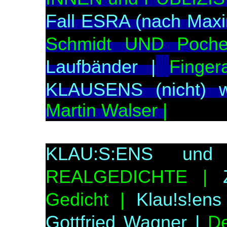
Fall ESRA (nach Maxim
Schmidt UND Poche
Laufbänder |
Finger
KLAUSENS (nicht) 
Martin Walser |
KLAU:S:ENS un
REALGEDICHTE |
Gedicht |
Klau!s!en
Gottfried Wagner |
D