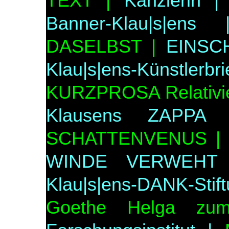
TEXT |
Kanzlerin |
Banner-Klau|s|ens 
DASELBST |
EINSC
Klau|s|ens-Künstler
KURZPROSA Relativie
Klausens ZAPPA 
SCHATTENVENUS |
WINDE VERWEHT 
Klau|s|ens-DANK-Stif
Goethe Helga zum