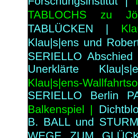
Forschungsinstitut |
TABLOCHS zu Jö
TABLÜCKEN |
Kl
Klau|s|ens und Rober
SERIELLO Abschied 
Unerklärte Klau|s|e
Klau|s|ens-Wallfahrtsor
SERIELLO Berlin 
Balkenspiel |
Dichtbl
B. BALL und STURM
WEGE ZUM GLÜCK