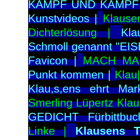
KAMPF UND KAMPF 
Kunstvideos |
Klause
Dichterlösung |
Kla
Schmoll genannt "E
Favicon |
MACH MAL
Punkt kommen |
Klau
Klau,s,ens ehrt Mar
Smerling Lüpertz Klau.
GEDICHT Fürbittbuc
Linke |
Klausens 