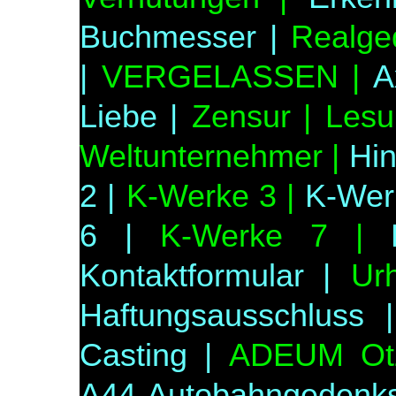
Buchmesser |
Realged
|
VERGELASSEN |
A
Liebe |
Zensur |
Lesu
Weltunternehmer |
Hin
2 |
K-Werke 3 |
K-Wer
6 |
K-Werke 7 |
Kontaktformular |
Ur
Haftungsausschluss |
Casting |
ADEUM Otz
A44-Autobahngedenks