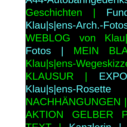
Geschichten |
Fund
Klau|s|ens-Arch.-Foto
WEBLOG von Klau|
Fotos |
MEIN BL
Klau|s|ens-Wegeskizz
KLAUSUR |
EXPO
Klau|s|ens-Rosett
NACHHÄNGUNGEN |
AKTION GELBER P