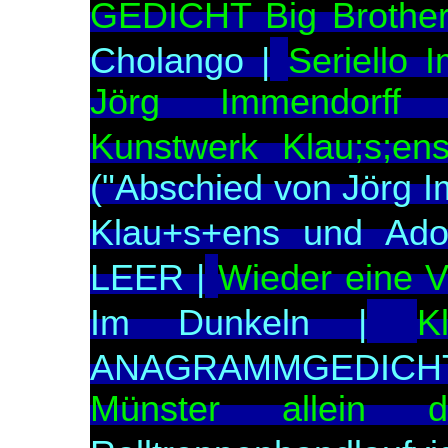
GEDICHT Big Brother
Cholango |
Seriello 
Jörg Immendorff 2
Kunstwerk Klau;s;ens
("Abschied von Jörg I
Klau+s+ens und Ado
LEER |
Wieder eine Ve
Im Dunkeln |
K
ANAGRAMMGEDICHT 
Münster allein 