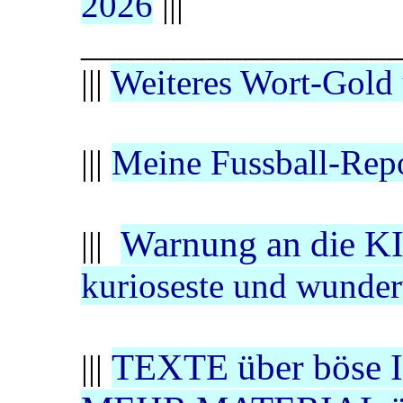
2026
|||
_________________
|||
Weiteres Wort-Gold 
|||
Meine Fussball-Rep
Warnung an die K
|||
kurioseste und wunder
TEXTE über böse I
|||