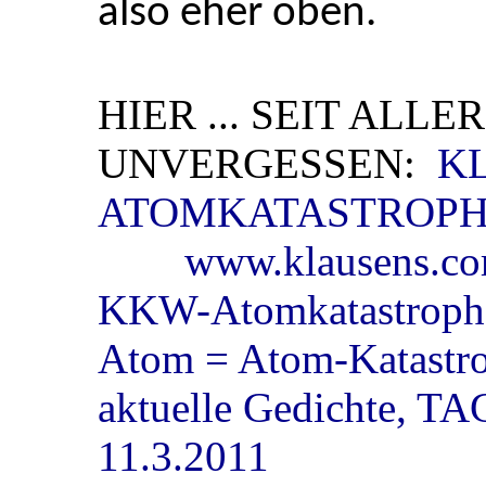
also eher oben.
HIER ... SEIT ALLER
UNVERGESSEN:
K
ATOMKATASTROP
www.klausens.com/
KKW-Atomkatastroph
Atom = Atom-Katast
aktuelle Gedichte, T
11.3.2011