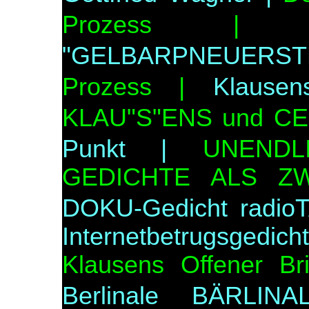
Prozess |
"GELBARPNEUERST
Prozess |
Klausen
KLAU"S"ENS und C
Punkt |
UNEND
GEDICHTE ALS ZW
DOKU-Gedicht radio
Internetbetrugsgedi
Klausens Offener B
Berlinale BÄRLIN