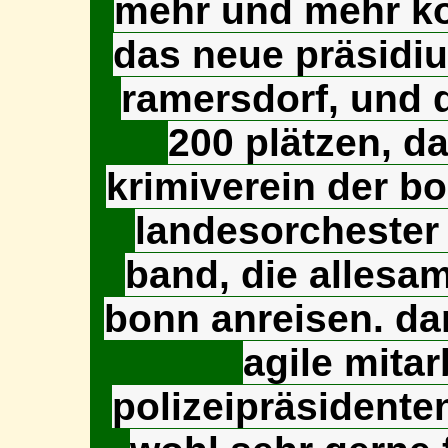
mehr und mehr ko
das neue präsidi
ramersdorf, und 
200 plätzen, d
krimiverein der bo
landesorchester 
band, die allesa
bonn anreisen. dan
agile mitar
polizeipräsidente