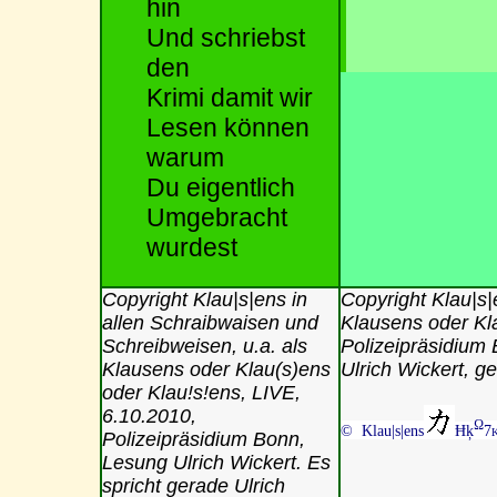
hin
Und schriebst
den
Krimi damit wir
Lesen können
warum
Du eigentlich
Umgebracht
wurdest
Copyright Klau|s|ens in
Copyright Klau|s|
allen Schraibwaisen und
Klausens oder Kla
Schreibweisen, u.a. als
Polizeipräsidium 
Klausens oder Klau(s)ens
Ulrich Wickert, g
oder Klau!s!ens, LIVE,
6.10.2010,
Ω
© Klau|s|ens
Ħķ
7
K
Polizeipräsidium Bonn,
Lesung Ulrich Wickert. Es
spricht gerade Ulrich