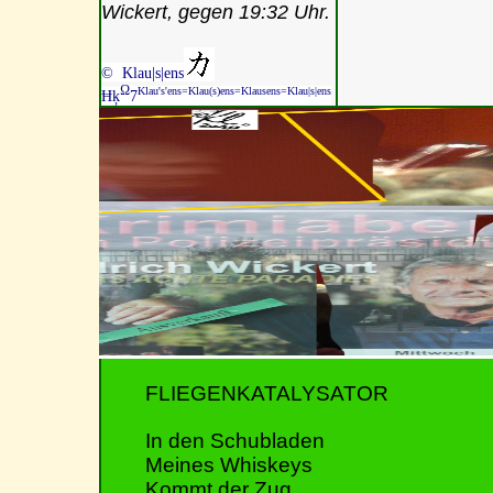
Wickert, gegen 19:32 Uhr.
© Klau|s|ens
Ω
Klau's'ens=Klau(s)ens=Klausens=Klau|s|ens
Ħķ
7
FLIEGENKATALYSATOR
In den Schubladen
Meines Whiskeys
Kommt der Zug