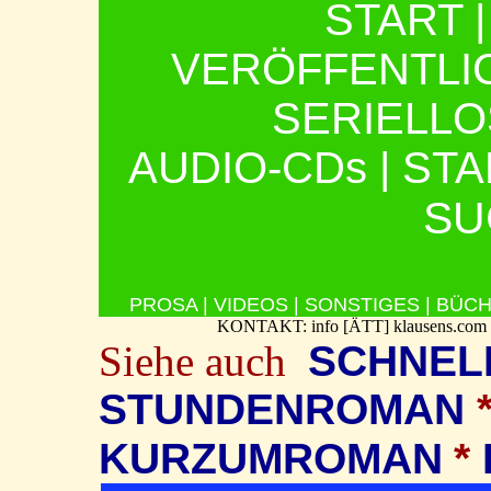
START
VERÖFFENTL
SERIELL
AUDIO-CDs
|
STA
SU
PROSA
|
VIDEOS
|
SONSTIGES
|
BÜC
KONTAKT: info [ÄTT] klausens.
Siehe
auch
SCHNEL
STUNDENROMAN
KURZUMROMAN
*