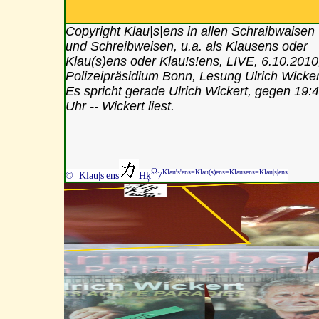
Copyright Klau|s|ens in allen Schraibwaisen
und Schreibweisen, u.a. als Klausens oder
Klau(s)ens oder Klau!s!ens, LIVE, 6.10.2010
Polizeipräsidium Bonn, Lesung Ulrich Wicker
Es spricht gerade Ulrich Wickert, gegen 19:
Uhr -- Wickert liest.
Ω
Klau's'ens=Klau(s)ens=Klausens=Klau|s|ens
© Klau|s|ens
Ħķ
7