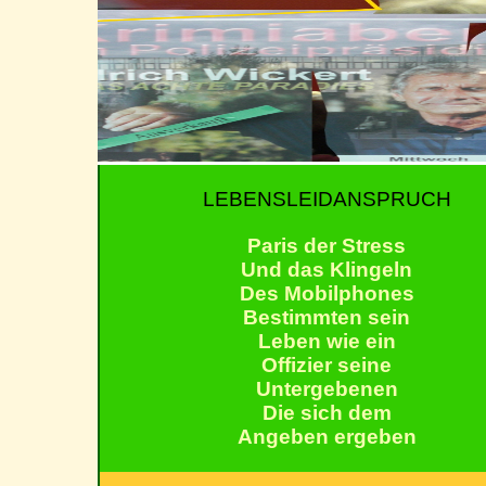
LEBENSLEIDANSPRUCH
Paris der Stress
Und das Klingeln
Des Mobilphones
Bestimmten sein
Leben wie ein
Offizier seine
Untergebenen
Die sich dem
Angeben ergeben