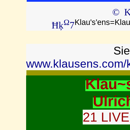
© Kl
Klau's'ens=Kla
Ω
Ħķ
7
Sie
www.klausens.com/k
Klau~
Ulric
21 LIV