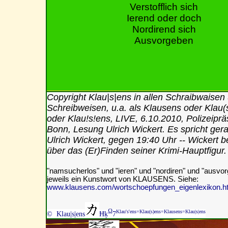
Verstofflich sich
Ierend oder doch
Nordirend sich
Ausvorgeben
Copyright Klau|s|ens in allen Schraibwaisen
Schreibweisen, u.a. als Klausens oder Klau(
oder Klau!s!ens, LIVE, 6.10.2010, Polizeipr
Bonn, Lesung Ulrich Wickert. Es spricht ger
Ulrich Wickert, gegen 19:40 Uhr -- Wickert be
über das (Er)Finden seiner Krimi-Hauptfigur.
"namsucherlos" und "ieren" und "nordiren" und "ausvor
jeweils ein Kunstwort von KLAUSENS. Siehe:
www.klausens.com/wortschoepfungen_eigenlexikon.h
Ω
Klau's'ens=Klau(s)ens=Klausens=Klau|s|ens
© Klau|s|ens
Ħķ
7