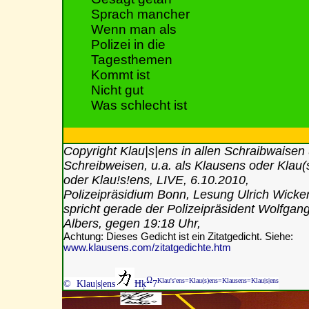
Sprach mancher
Wenn man als
Polizei in die
Tagesthemen
Kommt
ist
Nicht gut
Was schlecht ist
Copyright Klau|s|ens in allen Schraibwaisen
Schreibweisen, u.a. als Klausens oder Klau(
oder Klau!s!ens, LIVE, 6.10.2010,
Polizeipräsidium Bonn, Lesung Ulrich Wicker
spricht gerade der Polizeipräsident Wolfgan
Albers, gegen 19:18 Uhr,
Achtung: Dieses Gedicht ist ein Zitatgedicht. Siehe:
www.klausens.com/zitatgedichte.htm
Ω
Klau's'ens=Klau(s)ens=Klausens=Klau|s|ens
© Klau|s|ens
Ħķ
7