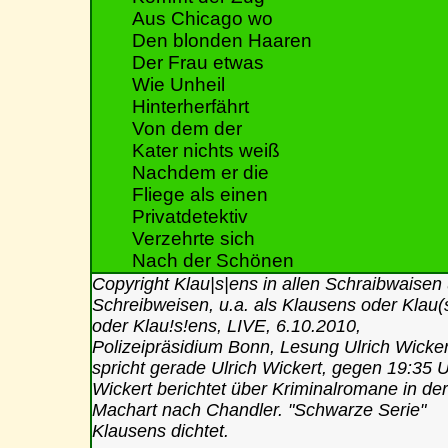
Aus Chicago wo
Den blonden Haaren
Der Frau etwas
Wie Unheil
Hinterherfährt
Von dem der
Kater nichts weiß
Nachdem er die
Fliege als einen
Privatdetektiv
Verzehrte sich
Nach der Schönen
Copyright Klau|s|ens in allen Schraibwaisen
Schreibweisen, u.a. als Klausens oder Klau(
oder Klau!s!ens, LIVE, 6.10.2010,
Polizeipräsidium Bonn, Lesung Ulrich Wicker
spricht gerade Ulrich Wickert, gegen 19:35 U
Wickert berichtet über Kriminalromane in der
Machart nach Chandler. "Schwarze Serie"
Klausens dichtet.