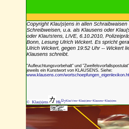
Copyright Klau|s|ens in allen Schraibwaisen
Schreibweisen, u.a. als Klausens oder Klau(
oder Klau!s!ens, LIVE, 6.10.2010, Polizeipr
Bonn, Lesung Ulrich Wickert. Es spricht ger
Ulrich Wickert, gegen 19:52 Uhr -- Wickert lie
Klausens schreibt.
"Aufleuchtungsvorbehalt" und "Zweifelsvorfallspostulat"
jeweils ein Kunstwort von KLAUSENS. Siehe:
www.klausens.com/wortschoepfungen_eigenlexikon.h
Ω
Klau's'ens=Klau(s)ens=Klausens=Klau|s|ens
© Klau|s|ens
Ħķ
7