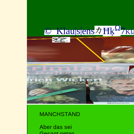
Ω
© Klau|s|ens
Ħķ
7
Kl
MANCHSTAND
Aber das sei
Gesagt getan