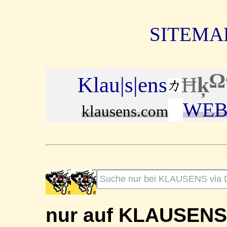
SITEMAP
Ω
Klau|s|ens
Ħ
ķ
WEB
klausens.com
nur auf KLAUSEN