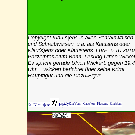
Copyright Klau|s|ens in allen Schraibwaisen
und Schreibweisen, u.a. als Klausens oder
Klau(s)ens oder Klau!s!ens, LIVE, 6.10.2010
Polizeipräsidium Bonn, Lesung Ulrich Wicker
Es spricht gerade Ulrich Wickert, gegen 19:
Uhr -- Wickert berichtet über seine Krimi-
Hauptfigur und die Dazu-Figur.
Ω
Klau's'ens=Klau(s)ens=Klausens=Klau|s|ens
© Klau|s|ens
Ħķ
7