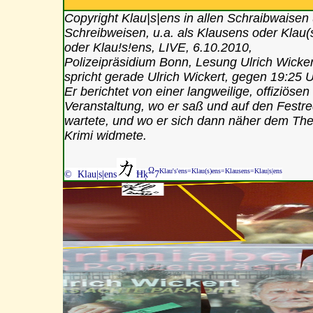
Copyright Klau|s|ens in allen Schraibwaisen
Schreibweisen, u.a. als Klausens oder Klau(
oder Klau!s!ens, LIVE, 6.10.2010,
Polizeipräsidium Bonn, Lesung Ulrich Wicker
spricht gerade Ulrich Wickert, gegen 19:25 U
Er berichtet von einer langweilige, offiziösen
Veranstaltung, wo er saß und auf den Festr
wartete, und wo er sich dann näher dem Th
Krimi widmete.
Ω
Klau's'ens=Klau(s)ens=Klausens=Klau|s|ens
© Klau|s|ens
Ħķ
7