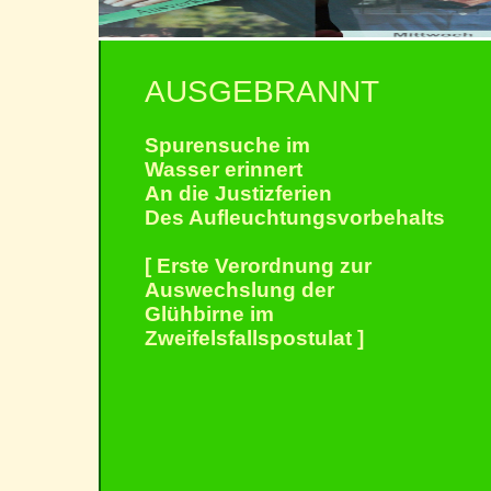
AUSGEBRANNT
Spurensuche im
Wasser erinnert
An die Justizferien
Des Aufleuchtungsvorbehalts
[ Erste Verordnung zur
Auswechslung der
Glühbirne im
Zweifelsfallspostulat ]