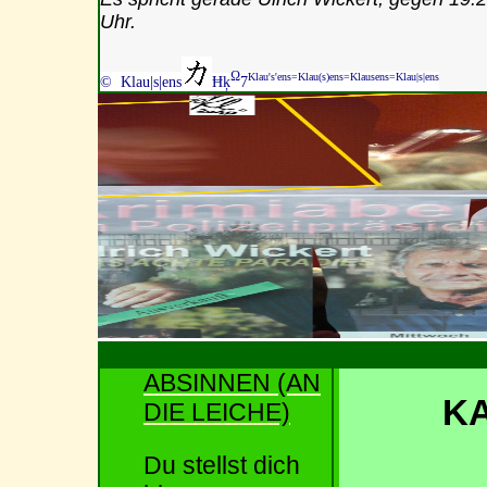
Uhr.
Ω
Klau's'ens=Klau(s)ens=Klausens=Klau|s|ens
© Klau|s|ens
Ħķ
7
ABSINNEN (AN
K
DIE LEICHE)
Du stellst dich