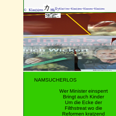
Ω
Klau's'ens=Klau(s)ens=Klausens=Klau|s|ens
© Klau|s|ens
Ħķ
7
NAMSUCHERLOS
Wer Minister einsperrt
Bringt auch Kinder
Um die Ecke der
Filthstreat wo die
Reformen kratzend