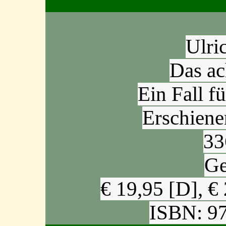
Ulri
Das ac
Ein Fall f
Erschiene
33
Ge
€ 19,95 [D], €
ISBN: 9