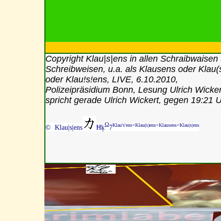
Copyright Klau|s|ens in allen Schraibwaisen
Schreibweisen, u.a. als Klausens oder Klau(
oder Klau!s!ens, LIVE, 6.10.2010,
Polizeipräsidium Bonn, Lesung Ulrich Wicker
spricht gerade Ulrich Wickert, gegen 19:21 
Ω
Klau's'ens=Klau(s)ens=Klausens=Klau|s|ens
© Klau|s|ens
Ħķ
7