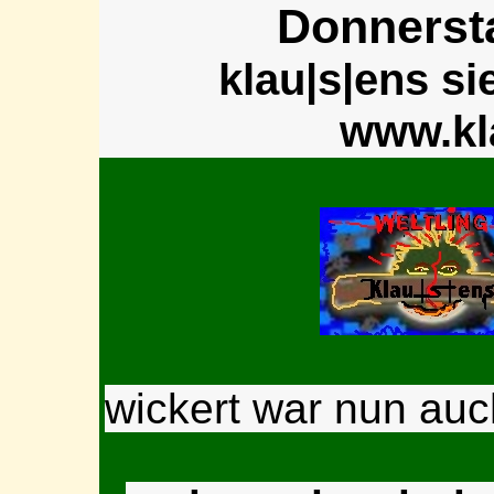
Donnersta
klau|s|ens sie
www.kl
wickert war nun auch