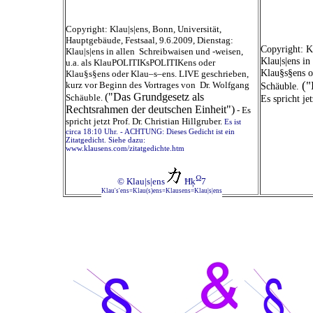
Copyright: Klau|s|ens, Bonn, Universität,
Hauptgebäude, Festsaal, 9.6.2009, Dienstag:
Copyright: K
Klau|s|ens in allen Schreibwaisen und -weisen,
Klau|s|ens i
u.a. als KlauPOLITIKsPOLITIKens oder
Klau§s§ens o
Klau§s§ens oder Klau–s–ens. LIVE geschrieben,
("
kurz vor Beginn des Vortrages von Dr. Wolfgang
Schäuble.
("Das Grundgesetz als
Schäuble.
Es spricht j
Rechtsrahmen der deutschen Einheit")
- Es
spricht jetzt Prof. Dr. Christian Hillgruber.
Es ist
circa 18:10 Uhr. - ACHTUNG: Dieses Gedicht ist ein
Zitatgedicht. Siehe dazu:
www.klausens.com/zitatgedichte.htm
Ω
© Klau|s|ens
Ħķ
7
Klau's'ens=Klau(s)ens=Klausens=Klau|s|ens