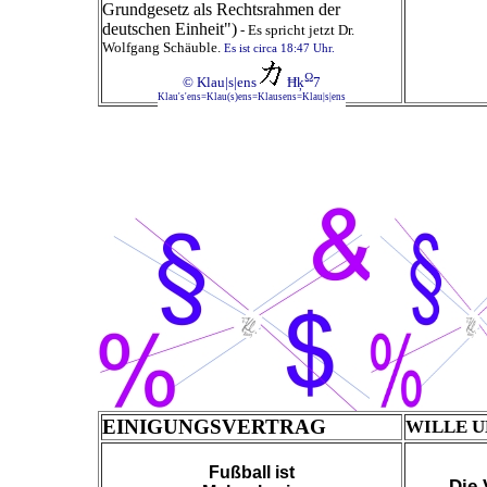
Grundgesetz als Rechtsrahmen der
deutschen Einheit")
-
Es spricht jetzt Dr.
Wolfgang Schäuble.
Es ist circa 18:47 Uhr.
Ω
© Klau|s|ens
Ħķ
7
Klau's'ens=Klau(s)ens=Klausens=Klau|s|ens
EINIGUNGSVERTRAG
WILLE 
Fußball ist
Die 