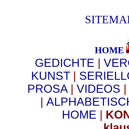
SITEMAP
HOME
GEDICHTE
|
VER
KUNST
|
SERIEL
PROSA
|
VIDEOS
|
ALPHABETIS
HOME
|
KON
klau