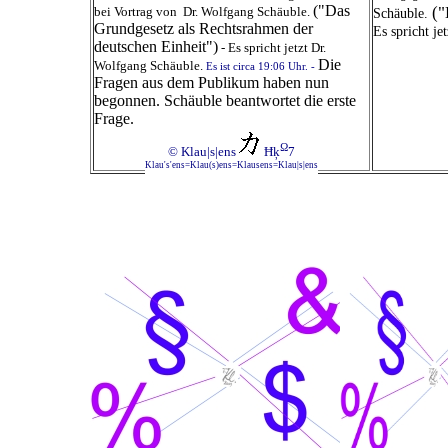
("Das
("
bei Vortrag von Dr. Wolfgang Schäuble.
Schäuble.
Grundgesetz als Rechtsrahmen der
Es spricht j
deutschen Einheit")
-
Es spricht jetzt Dr.
Die
Wolfgang Schäuble.
Es ist circa 19:06 Uhr. -
Fragen aus dem Publikum haben nun
begonnen. Schäuble beantwortet die erste
Frage.
Ω
© Klau|s|ens
Ħķ
7
Klau's'ens=Klau(s)ens=Klausens=Klau|s|ens