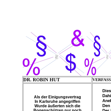
DR. ROBIN HUT
VERFAS
Dies
Dahi
Als der Einigungsvertrag
Anek
In Karlsruhe angegriffen
Den
Wurde äußerten sich die
Bogenschützen nur noch
Der 