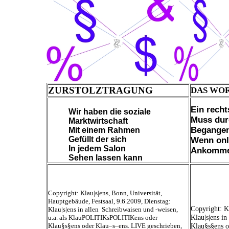
ZURSTOLZTRAGUNG
DAS WO
Ein recht
Wir haben die soziale
Muss durc
Marktwirtschaft
Begangen
Mit einem Rahmen
Gefüllt der sich
Wenn onl
In jedem Salon
Ankomme
Sehen lassen kann
Copyright: Klau|s|ens, Bonn, Universität,
Hauptgebäude, Festsaal, 9.6.2009, Dienstag:
Copyright: K
Klau|s|ens in allen Schreibwaisen und -weisen,
Klau|s|ens i
u.a. als KlauPOLITIKsPOLITIKens oder
Klau§s§ens oder Klau–s–ens. LIVE geschrieben,
Klau§s§ens o