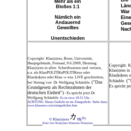
Mehr als ein
Län
Bloßes 1:1
War 
Nämlich ein
Eine
Andauernd
Ges
Gewolltes
Nach
Unentschieden
Copyright: Klau|s|ens, Bonn, Universität,
Hauptgebäude, Festsaal, 9.6.2009, Dienstag:
Copyright: K
Klau|s|ens in allen Schreibwaisen und -weisen,
Klau|s|ens i
u.a. als KlauPOLITIKsPOLITIKens oder
Klau§s§ens o
Klau§s§ens oder Klau–s–ens. LIVE geschrieben,
("
Schäuble.
("Das
bei Vortrag von Dr. Wolfgang Schäuble.
Es spricht j
Grundgesetz als Rechtsrahmen der
deutschen Einheit")
-
Es spricht jetzt Dr.
Wolfgang Schäuble.
Es ist circa 18:51 Uhr. -
ACHTUNG: Dieses Gedicht ist ein Zitatgedicht. Siehe dazu:
www.klausens.com/zitatgedichte.htm
Ω
© Klau|s|ens
Ħķ
7
Klau's'ens=Klau(s)ens=Klausens=Klau|s|ens