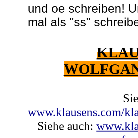
und oe schreiben! U
mal als "ss" schreib
KLAU
WOLFGAN
Si
www.klausens.com/klau
Siehe auch:
www.klau