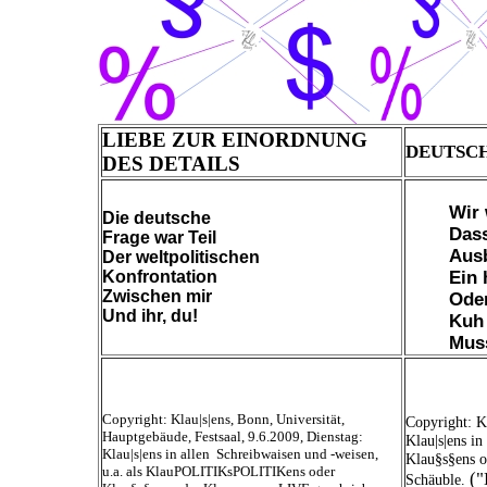
LIEBE ZUR EINORDNUNG
DEUTSC
DES DETAILS
Wir 
Die deutsche
Das
Frage war Teil
Ausb
Der weltpolitischen
Konfrontation
Ein 
Zwischen mir
Oder
Und ihr, du!
Kuh
Mus
Copyright: Klau|s|ens, Bonn, Universität,
Copyright: K
Hauptgebäude, Festsaal, 9.6.2009, Dienstag:
Klau|s|ens i
Klau|s|ens in allen Schreibwaisen und -weisen,
Klau§s§ens o
u.a. als KlauPOLITIKsPOLITIKens oder
("
Schäuble.