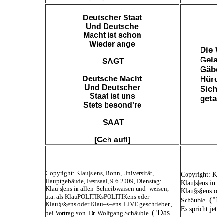
Deutscher Staat
Und Deutsche
Macht ist schon
Wieder ange
Die 
Gela
SAGT
Gäbe
Deutsche Macht
Hürd
Und Deutscher
Sich
Staat ist uns
geta
Stets besond're
SAAT
[Geh auf!]
Copyright: Klau|s|ens, Bonn, Universität,
Copyright: K
Hauptgebäude, Festsaal, 9.6.2009, Dienstag:
Klau|s|ens i
Klau|s|ens in allen Schreibwaisen und -weisen,
Klau§s§ens o
u.a. als KlauPOLITIKsPOLITIKens oder
("
Schäuble.
Klau§s§ens oder Klau–s–ens. LIVE geschrieben,
Es spricht j
("Das
bei Vortrag von Dr. Wolfgang Schäuble.