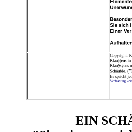
Elemente
Unerwün
Besonde
Sie sich 
Einer Ve
Aufhalten
Copyright: K
Klau|s|ens i
Klau§s§ens o
("
Schäuble.
Es spricht j
Verfassung kein
EIN SCH