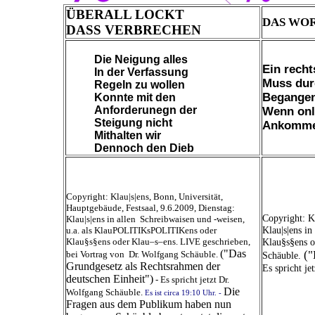
ÜBERALL LOCKT
DAS WO
DASS VERBRECHEN
Die Neigung alles
Ein recht
In der Verfassung
Muss durc
Regeln zu wollen
Begangen
Konnte mit den
Anforderunegn der
Wenn onl
Steigung nicht
Ankomme
Mithalten wir
Dennoch den Dieb
Copyright: Klau|s|ens, Bonn, Universität,
Hauptgebäude, Festsaal, 9.6.2009, Dienstag:
Copyright: K
Klau|s|ens in allen Schreibwaisen und -weisen,
Klau|s|ens i
u.a. als KlauPOLITIKsPOLITIKens oder
Klau§s§ens oder Klau–s–ens. LIVE geschrieben,
Klau§s§ens o
("Das
("
bei Vortrag von Dr. Wolfgang Schäuble.
Schäuble.
Grundgesetz als Rechtsrahmen der
Es spricht j
deutschen Einheit")
-
Es spricht jetzt Dr.
Die
Wolfgang Schäuble.
Es ist circa 19:10 Uhr. -
Fragen aus dem Publikum haben nun