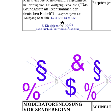
Klau§s§ens oder Klau–s–ens. LIVE geschrieben,
Es spricht j
("Das
bei Vortrag von Dr. Wolfgang Schäuble.
Grundgesetz als Rechtsrahmen der
deutschen Einheit")
- Es spricht jetzt Dr.
Wolfgang Schäuble.
Es ist circa 18:35 Uhr.
Ω
© Klau|s|ens
Ħķ
7
Klau's'ens=Klau(s)ens=Klausens=Klau|s|ens
MODERATORENLOSUNG
SCHNEL
VOR SENDEBEGINN