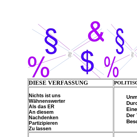
DIESE VERFASSUNG
POLITIS
Nichts ist uns
Unm
Wähnenswerter
Durc
Als das ER
Eine
An diesem
Der 
Nachdenken
Bes
Partizipieren
Zu lassen