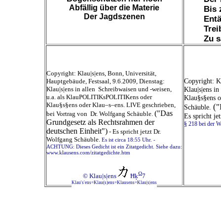
Abfällig über die Materie
Bis 
Der Jagdszenen
Ent
Trei
Zu s
Copyright: Klau|s|ens, Bonn, Universität,
Copyright: K
Hauptgebäude, Festsaal, 9.6.2009, Dienstag:
Klau|s|ens in allen Schreibwaisen und -weisen,
Klau|s|ens i
u.a. als KlauPOLITIKsPOLITIKens oder
Klau§s§ens o
Klau§s§ens oder Klau–s–ens. LIVE geschrieben,
("
Schäuble.
("Das
bei Vortrag von Dr. Wolfgang Schäuble.
Es spricht j
Grundgesetz als Rechtsrahmen der
§ 218 bei der W
deutschen Einheit")
-
Es spricht jetzt Dr.
Wolfgang Schäuble.
Es ist circa 18:55 Uhr. -
ACHTUNG: Dieses Gedicht ist ein Zitatgedicht. Siehe dazu:
www.klausens.com/zitatgedichte.htm
Ω
© Klau|s|ens
Ħķ
7
Klau's'ens=Klau(s)ens=Klausens=Klau|s|ens