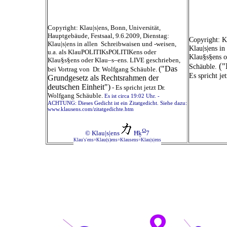
Copyright: Klau|s|ens, Bonn, Universität,
Hauptgebäude, Festsaal, 9.6.2009, Dienstag:
Copyright: K
Klau|s|ens in allen Schreibwaisen und -weisen,
Klau|s|ens i
u.a. als KlauPOLITIKsPOLITIKens oder
Klau§s§ens o
Klau§s§ens oder Klau–s–ens. LIVE geschrieben,
("
Schäuble.
("Das
bei Vortrag von Dr. Wolfgang Schäuble.
Es spricht j
Grundgesetz als Rechtsrahmen der
deutschen Einheit")
-
Es spricht jetzt Dr.
Wolfgang Schäuble.
Es ist circa 19:02 Uhr. -
ACHTUNG: Dieses Gedicht ist ein Zitatgedicht. Siehe dazu:
www.klausens.com/zitatgedichte.htm
Ω
© Klau|s|ens
Ħķ
7
Klau's'ens=Klau(s)ens=Klausens=Klau|s|ens