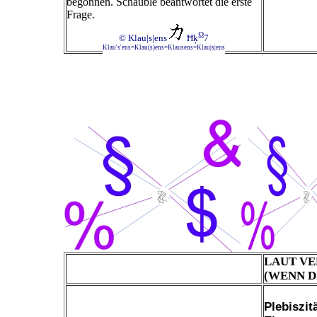
begonnen. Schäuble beantwortet die erste
Frage.
Ω
© Klau|s|ens
Ħķ
7
Klau's'ens=Klau(s)ens=Klausens=Klau|s|ens
LAUT V
(WENN D
Plebiszit