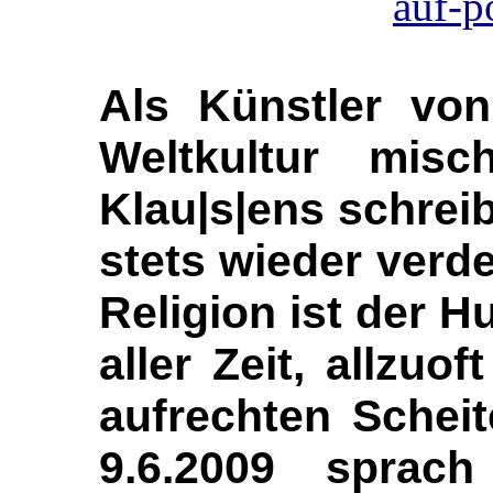
auf-p
Als Künstler von 
Weltkultur mis
Klau|s|ens schreib
stets wieder verd
Religion ist der 
aller Zeit, allzuo
aufrechten Scheit
9.6.2009 sprac