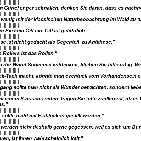
|||||||||||||||
en Gürtel enger schnallen, denken Sie daran, dass es nac
|||||||||||||||
 wenig mit der klassischen Naturbeobachtung im Wald zu t
|||||||||||||||
 Sie kein Gift ein. Gift ist gefährlich."
|||||||||||||||
se ist nicht gedacht als Gegenteil zu Antithese."
|||||||||||||||
 Rollers ist das Rollen."
|||||||||||||||
 der Wand Schimmel entdecken, bleiben Sie bitte ruhig. Wi
|||||||||||||||
ck-Tack macht, könnte man eventuell vom Vorhandensein 
|||||||||||||||
gang sollte man nicht als Wunder betrachten, sondern lieber
|||||||||||||||
t einem Klausens reden, fragen Sie bitte zuallererst, ob es 
ns."
|||||||||||||||
sollte nicht mit Eisblöcken gestillt werden."
|||||||||||||||
werden nicht deshalb gerne gegessen, weil es sich um Bür
|||||||||||||||
ieren, ist Ihnen wahrscheinlich kalt."