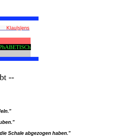
Klau|s|ens
PhABETISCh
bt --
eln."
auben."
 die Schale abgezogen haben."