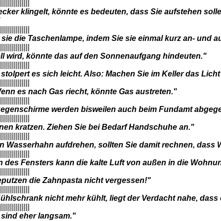
|||||||||||||||
ecker klingelt, könnte es bedeuten, dass Sie aufstehen soll
"
|||||||||||||||
sie die Taschenlampe, indem Sie sie einmal kurz an- und a
|||||||||||||||
ll wird, könnte das auf den Sonnenaufgang hindeuten."
|||||||||||||||
stolpert es sich leicht. Also: Machen Sie im Keller das Licht
|||||||||||||||
nn es nach Gas riecht, könnte Gas austreten."
|||||||||||||||
Regenschirme werden bisweilen auch beim Fundamt abgegeb
|||||||||||||||
nen kratzen. Ziehen Sie bei Bedarf Handschuhe an."
|||||||||||||||
en Wasserhahn aufdrehen, sollten Sie damit rechnen, dass W
|||||||||||||||
 des Fensters kann die kalte Luft von außen in die Wohnu
|||||||||||||||
putzen die Zahnpasta nicht vergessen!"
|||||||||||||||
hlschrank nicht mehr kühlt, liegt der Verdacht nahe, dass e
|||||||||||||||
sind eher langsam."