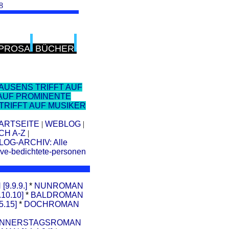
8
PROSA
BÜCHER
AUSENS TRIFFT AUF
 AUF PROMINENTE
TRIFFT AUF MUSIKER
ARTSEITE
|
WEBLOG
|
CH A-Z
|
LOG-ARCHIV: Alle
ive-bedichtete-personen
.9.9.]
*
NUNROMAN
10.10]
*
BALDROMAN
.15]
*
DOCHROMAN
NNERSTAGSROMAN