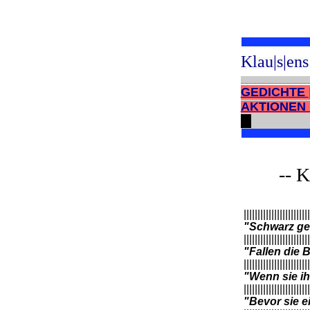
Klau|s|ens
________________
GEDICHTE
AKTIONE
-- K
||||||||||||||||||||||||
"Schwarz ge
||||||||||||||||||||||||
"Fallen die 
||||||||||||||||||||||||
"Wenn sie ih
||||||||||||||||||||||||
"Bevor sie e