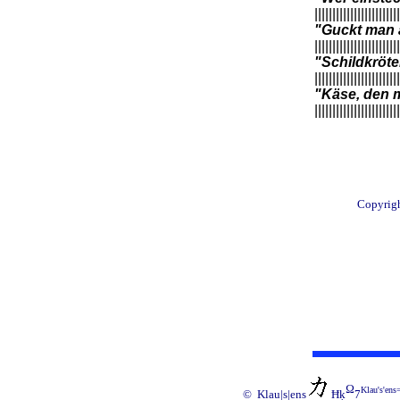
||||||||||||||||||||||||
"Guckt man a
||||||||||||||||||||||||
"Schildkröte
||||||||||||||||||||||||
"Käse, den m
||||||||||||||||||||||||
Copyrigh
Ω
Klau's'ens
© Klau|s|ens
Ħķ
7