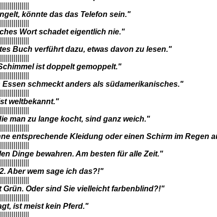
|||||||||||||||
ngelt, könnte das das Telefon sein."
|||||||||||||||
iches Wort schadet eigentlich nie."
|||||||||||||||
tes Buch verführt dazu, etwas davon zu lesen."
|||||||||||||||
Schimmel ist doppelt gemoppelt."
|||||||||||||||
s Essen schmeckt anders als südamerikanisches."
|||||||||||||||
ist weltbekannt."
|||||||||||||||
die man zu lange kocht, sind ganz weich."
|||||||||||||||
ne entsprechende Kleidung oder einen Schirm im Regen auf
|||||||||||||||
len Dinge bewahren. Am besten für alle Zeit."
|||||||||||||||
t 2. Aber wem sage ich das?!"
|||||||||||||||
t Grün. Oder sind Sie vielleicht farbenblind?!"
|||||||||||||||
t, ist meist kein Pferd."
|||||||||||||||