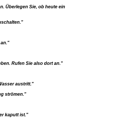
en. Überlegen Sie, ob heute ein
uschalten."
 an."
en. Rufen Sie also dort an."
asser austritt."
ng strömen."
r kaputt ist."