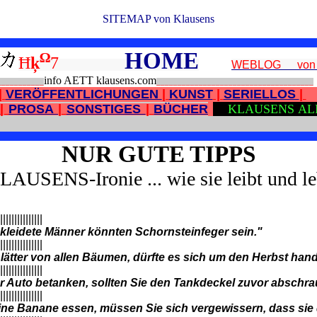
SITEMAP von Klausens
HOME
Ω
Ħ
ķ
7
WEBLOG von 
info AETT klausens.com
___________
_____________________________________
|
VERÖFFENTLICHUNGEN
|
KUNST
|
SERIELLOS
|
N
|
PROSA
|
SONSTIGES
|
BÜCHER
KLAUSENS AL
NUR GUTE TIPPS
LAUSENS-Ironie ... wie sie leibt und le
|||||||||||||||
kleidete Männer könnten Schornsteinfeger sein."
|||||||||||||||
Blätter von allen Bäumen, dürfte es sich um den Herbst hand
|||||||||||||||
r Auto betanken, sollten Sie den Tankdeckel zuvor abschr
|||||||||||||||
ine Banane essen, müssen Sie sich vergewissern, dass sie