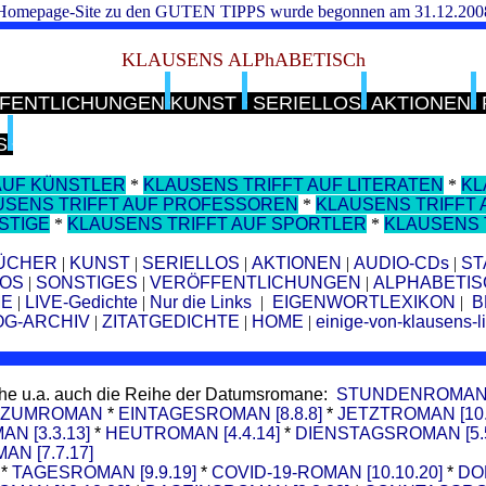
Homepage-Site zu den GUTEN TIPPS wurde begonnen am 31.12.200
KLAUSENS ALPhABETISCh
FENTLICHUNGEN
KUNST
SERIELLOS
AKTIONEN
S
AUF KÜNSTLER
*
KLAUSENS TRIFFT AUF LITERATEN
*
KL
USENS TRIFFT AUF PROFESSOREN
*
KLAUSENS TRIFFT
STIGE
*
KLAUSENS TRIFFT AUF SPORTLER
*
KLAUSENS 
ÜCHER
|
KUNST
|
SERIELLOS
|
AKTIONEN
|
AUDIO-CDs
|
ST
EOS
|
SONSTIGES
|
VERÖFFENTLICHUNGEN
|
ALPHABETIS
E
|
LIVE-Gedichte
|
Nur die Links
|
EIGENWORTLEXIKON
|
B
OG-ARCHIV
|
ZITATGEDICHTE
|
HOME
|
einige-von-klausens-l
he u.a. auch die Reihe der Datumsromane
:
STUNDENROMAN [9
RZUMROMAN
*
EINTAGESROMAN [8.8.8]
*
JETZTROMAN [10.
N [3.3.13]
*
HEUTROMAN [4.4.14]
*
DIENSTAGSROMAN [5.5
N [7.7.17]
*
TAGESROMAN [9.9.19]
*
COVID-19-ROMAN [10.10.20]
*
DO