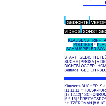
GEDICHTE
VERÖF
VIDEOS
SONSTIGE
KLAUSENS TRIFFT 
POLITIKER
*
KLA
SCHAUSPIELER SON
START
|
GEDICHTE
|
B
SUCHE
|
PROSA
|
VID
DICHTBLOGGER
|
HOM
Beiträge
|
GEDICHT-BL
Klausens-BÜCHER
Sie
[11.11.11]
*
HULSK-KU
[12.12.12]
*
SCHONROMA
[6.6.16]
*
FREITAGSROMA
*
HITZEROMAN [8.8.18]