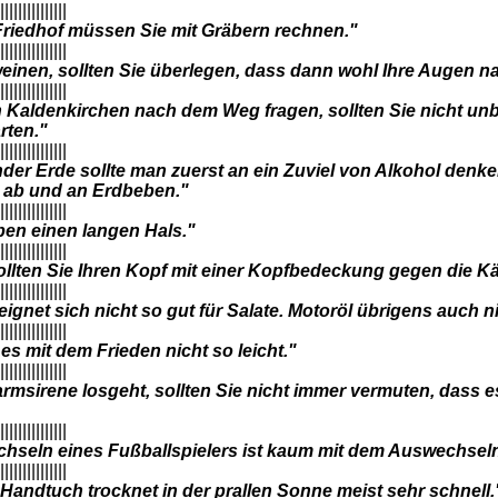
|||||||||||||||
Friedhof müssen Sie mit Gräbern rechnen."
|||||||||||||||
einen, sollten Sie überlegen, dass dann wohl Ihre Augen n
|||||||||||||||
 Kaldenkirchen nach dem Weg fragen, sollten Sie nicht unb
rten."
|||||||||||||||
der Erde sollte man zuerst an ein Zuviel von Alkohol denken
 ab und an Erdbeben."
|||||||||||||||
ben einen langen Hals."
|||||||||||||||
ollten Sie Ihren Kopf mit einer Kopfbedeckung gegen die Kä
|||||||||||||||
ignet sich nicht so gut für Salate. Motoröl übrigens auch ni
|||||||||||||||
 es mit dem Frieden nicht so leicht."
|||||||||||||||
larmsirene losgeht, sollten Sie nicht immer vermuten, dass 
|||||||||||||||
hseln eines Fußballspielers ist kaum mit dem Auswechseln
|||||||||||||||
Handtuch trocknet in der prallen Sonne meist sehr schnell.