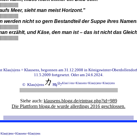
|||||||||||||||
ufs Meer, sieht man meist Horizont."
|||||||||||||||
n werden nicht so gern Bestandteil der Suppe ihres Namen
|||||||||||||||
an erzählt, und Käse, den man ist – das ist nicht das Gleic
|||||||||||||||
t Klau|s|ens = Klausens, begonnen am 31.12.2008 in Königswinter-Oberdollendorf,
11.5.2009 fortgesetzt. Oder am 24.6.2024.
Ω
Klau's'ens=Klausens=Klau(s)ens=Klau|s|ens
© Klau|s|ens
Ħķ
7
|||||||||||||||||||||||||||||||||||||||||||||||||||||||||||||||||||||||||||||||||||||||||||||||||||||||||||
Siehe auch:
klausens.blogg.de/eintrag.php?id=989
Die Plattform blogg.de wurde allerdings 2016 geschlossen.
||||||||||||||||||||||||||||||||||||||||||||||||||||||||||||||||||||||||||||||||||||||||||||||||||||||||||||||||||||||||||||||||||||||||||||||
=Klau(s)ens=Klausens=Klau|s|ens