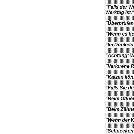
||||||||||||||||||||||||
"Falls der W
Werktag ist.
||||||||||||||||||||||||
"Überprüfen 
||||||||||||||||||||||||
"Wenn es he
||||||||||||||||||||||||
"Im Dunkeln 
||||||||||||||||||||||||
"Achtung: We
||||||||||||||||||||||||
"Verlorene 
||||||||||||||||||||||||
"Katzen kön
||||||||||||||||||||||||
"Falls Sie d
||||||||||||||||||||||||
"Beim Öffnen
||||||||||||||||||||||||
"Beim Zähne
||||||||||||||||||||||||
"Wenn der Kü
||||||||||||||||||||||||
"Schnecken 