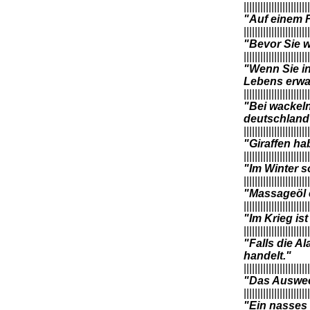
||||||||||||||||||||||||
"Auf einem 
||||||||||||||||||||||||
"Bevor Sie w
||||||||||||||||||||||||
"Wenn Sie in
Lebens erwa
||||||||||||||||||||||||
"Bei wackeln
deutschland
||||||||||||||||||||||||
"Giraffen ha
||||||||||||||||||||||||
"Im Winter s
||||||||||||||||||||||||
"Massageöl e
||||||||||||||||||||||||
"Im Krieg ist
||||||||||||||||||||||||
"Falls die A
handelt."
||||||||||||||||||||||||
"Das Auswec
||||||||||||||||||||||||
"Ein nasses 