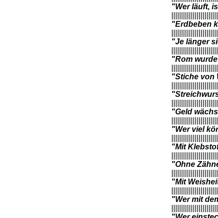
"Wer läuft, i
||||||||||||||||||||||||
"Erdbeben k
||||||||||||||||||||||||
"Je länger s
||||||||||||||||||||||||
"Rom wurde n
||||||||||||||||||||||||
"Stiche von
||||||||||||||||||||||||
"Streichwurs
||||||||||||||||||||||||
"Geld wächs
||||||||||||||||||||||||
"Wer viel kör
||||||||||||||||||||||||
"Mit Klebsto
||||||||||||||||||||||||
"Ohne Zähne 
||||||||||||||||||||||||
"Mit Weishei
||||||||||||||||||||||||
"Wer mit de
||||||||||||||||||||||||
"Wer einstec