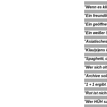
||||||||||||||||||||||||
"Wenn es kli
||||||||||||||||||||||||
"Ein freundl
||||||||||||||||||||||||
"Ein geöffne
||||||||||||||||||||||||
"Ein weißer 
||||||||||||||||||||||||
"Asiatische
||||||||||||||||||||||||
"Klau|s|ens 
||||||||||||||||||||||||
"Spaghetti, 
||||||||||||||||||||||||
"Wer sich oh
||||||||||||||||||||||||
"Archive sol
||||||||||||||||||||||||
"1 + 1 ergib
||||||||||||||||||||||||
"Rot ist nich
||||||||||||||||||||||||
"Wer HÜH sag
||||||||||||||||||||||||