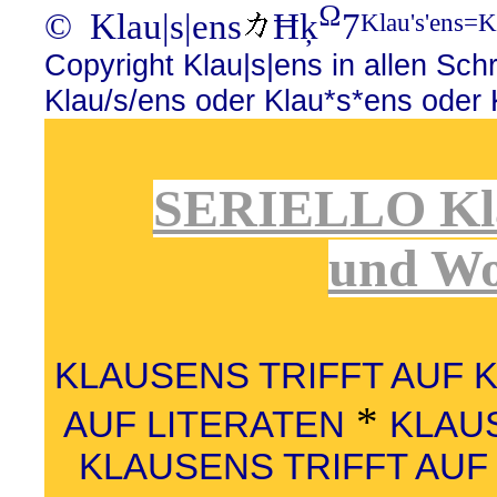
Ω
© Klau|s|ens
Ħķ
7
Klau's'ens=K
Copyright Klau|s|ens in allen Sch
Klau/s/ens oder Klau*s*ens oder
SERIELLO Kla
und Wo
KLAUSENS TRIFFT AUF 
*
AUF LITERATEN
KLAUS
KLAUSENS TRIFFT AU