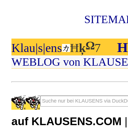
SITEMAP
Ω
H
Klau|s|ens
Ħ
ķ
7
WEBLOG von KLAUS
auf KLAUSENS.COM
|