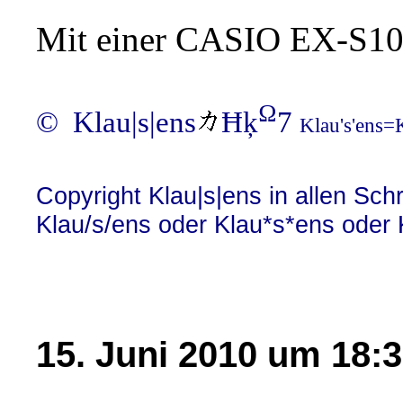
Mit einer CASIO EX-S10
Ω
© Klau|s|ens
Ħķ
7
Klau's'ens=
Copyright Klau|s|ens in allen Sch
Klau/s/ens oder Klau*s*ens oder
15. Juni 2010 um 18: