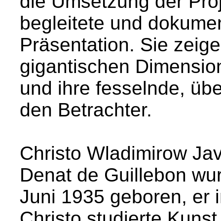
die Umsetzung der Proj
begleitete und dokument
Präsentation. Sie zeig
gigantischen Dimension
und ihre fesselnde, üb
den Betrachter.
Christo Wladimirow Ja
Denat de Guillebon wu
Juni 1935 geboren, er i
Christo studierte Kunst