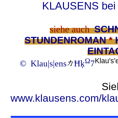
KLAUSENS bei
siehe
auch
SCH
STUNDENROMAN
*
EINT
Klau's
Ω
© Klau|s|ens
Ħķ
7
Sie
www.klausens.com/klau