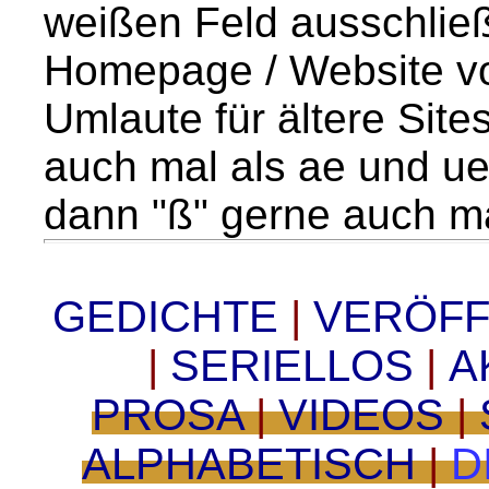
weißen Feld ausschließ
Homepage / Website v
Umlaute für ältere Sit
auch mal als ae und u
dann "ß" gerne auch ma
GEDICHTE
|
VERÖF
|
SERIELLOS
|
A
PROSA
|
VIDEOS
|
ALPHABETISCH
|
D