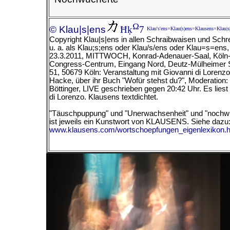
Ω
© Klau|s|ens
Ħķ
7
Klau's'ens=Klau(s)ens=Klausens=Klau|s
Copyright Klau|s|ens in allen Schraibwaisen und Schr
u. a. als Klau;s;ens oder Klau/s/ens oder Klau=s=ens
23.3.2011, MITTWOCH, Konrad-Adenauer-Saal, Köln
Congress-Centrum, Eingang Nord, Deutz-Mülheimer 
51, 50679 Köln: Veranstaltung mit Giovanni di Lorenz
Hacke, über ihr Buch "Wofür stehst du?", Moderation: 
Böttinger, LIVE geschrieben gegen 20:42 Uhr. Es liest
di Lorenzo.
Klausens textdichtet.
"Täuschpuppung" und "Unerwachsenheit" und "nochw
ist jeweils ein Kunstwort von KLAUSENS. Siehe dazu
www.klausens.com/wortschoepfungen_eigenlexikon.