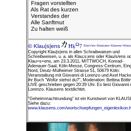
Fragen vorstellten
Als Rat des kurzen
Verstandes der
Alle Sanftmut
Zu halten weiß
Ω
© Klau|s|ens
Ħķ
7
Klau's'ens=Klau(s)ens=Klausens=Klau|s
Copyright Klau|s|ens in allen Schraibwaisen und
Schreibweisen, u. a. als Klau;s;ens oder Klau/s/ens o
Klau=s=ens, am
23.3.2011, MITTWOCH, Konrad-
Adenauer-Saal, Köln-Messe, Congress-Centrum, Ein
Nord, Deutz-Mülheimer Strasse 51, 50679 Köln:
Veranstaltung mit Giovanni di Lorenzo und Axel Hacke
ihr Buch "Wofür stehst du?", Moderation: Bettina Bötti
LIVE geschrieben gegen 20:39 Uhr. Es liest Giovanni 
Lorenzo.
Klausens textdichtet.
"Geheimmachtrundung" ist ein Kunstwort von KLAU
Siehe dazu:
www.klausens.com/wortschoepfungen_eigenlexikon.