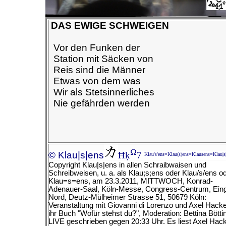
DAS EWIGE SCHWEIGEN
Vor den Funken der
Station mit Säcken von
Reis sind die Männer
Etwas von dem was
Wir als Stetsinnerliches
Nie gefährden werden
Ω
© Klau|s|ens
Ħķ
7
Klau's'ens=Klau(s)ens=Klausens=Klau|s
Copyright Klau|s|ens in allen Schraibwaisen und
Schreibweisen, u. a. als Klau;s;ens oder Klau/s/ens o
Klau=s=ens, am
23.3.2011, MITTWOCH, Konrad-
Adenauer-Saal, Köln-Messe, Congress-Centrum, Ein
Nord, Deutz-Mülheimer Strasse 51, 50679 Köln:
Veranstaltung mit Giovanni di Lorenzo und Axel Hacke
ihr Buch "Wofür stehst du?", Moderation: Bettina Bötti
LIVE geschrieben gegen 20:33 Uhr. Es liest Axel Hac