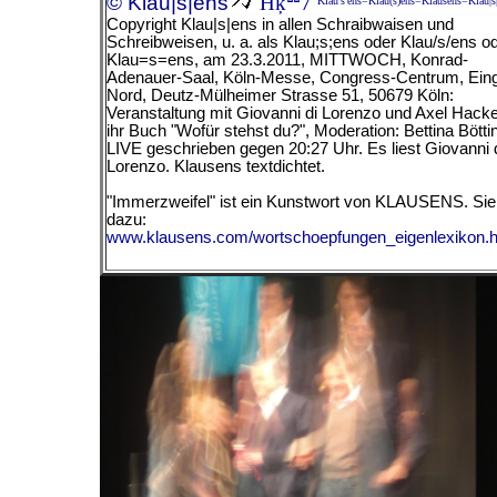
© Klau|s|ens
Ħķ
7
Klau's'ens=Klau(s)ens=Klausens=Klau|s
Copyright Klau|s|ens in allen Schraibwaisen und
Schreibweisen, u. a. als Klau;s;ens oder Klau/s/ens o
Klau=s=ens, am
23.3.2011, MITTWOCH, Konrad-
Adenauer-Saal, Köln-Messe, Congress-Centrum, Ein
Nord, Deutz-Mülheimer Strasse 51, 50679 Köln:
Veranstaltung mit Giovanni di Lorenzo und Axel Hacke
ihr Buch "Wofür stehst du?", Moderation: Bettina Bötti
LIVE geschrieben gegen 20:27 Uhr. Es liest Giovanni 
Lorenzo.
Klausens textdichtet.
"Immerzweifel" ist ein Kunstwort von KLAUSENS. Si
dazu:
www.klausens.com/wortschoepfungen_eigenlexikon.