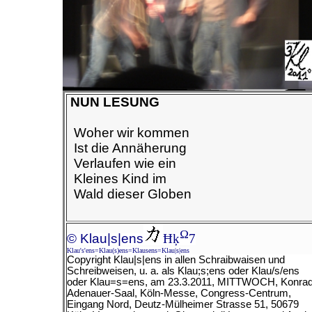
NUN LESUNG
Woher wir kommen
Ist die Annäherung
Verlaufen wie ein
Kleines Kind im
Wald dieser Globen
Ω
© Klau|s|ens
Ħķ
7
Klau's'ens=Klau(s)ens=Klausens=Klau|s|ens
Copyright Klau|s|ens in allen Schraibwaisen und
Schreibweisen, u. a. als Klau;s;ens oder Klau/s/ens
oder Klau=s=ens, am
23.3.2011, MITTWOCH, Konrad
Adenauer-Saal, Köln-Messe, Congress-Centrum,
Eingang Nord, Deutz-Mülheimer Strasse 51, 50679