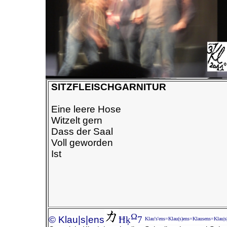
SITZFLEISCHGARNITUR
Eine leere Hose
Witzelt gern
Dass der Saal
Voll geworden
Ist
Ω
© Klau|s|ens
Ħķ
7
Klau's'ens=Klau(s)ens=Klausens=Klau|s