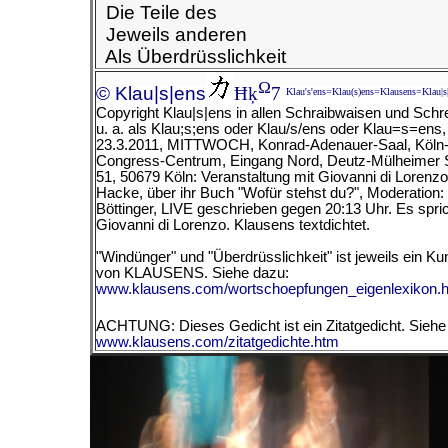
Die Teile des
Jeweils anderen
Als Überdrüsslichkeit
Ω
© Klau|s|ens
Ħķ
7
Klau's'ens=Klau(s)ens=Klausens=Klau|s
Copyright Klau|s|ens in allen Schraibwaisen und Schr
u. a. als Klau;s;ens oder Klau/s/ens oder Klau=s=ens
23.3.2011, MITTWOCH, Konrad-Adenauer-Saal, Köln
Congress-Centrum, Eingang Nord, Deutz-Mülheimer 
51, 50679 Köln: Veranstaltung mit Giovanni di Lorenz
Hacke, über ihr Buch "Wofür stehst du?", Moderation: 
Böttinger, LIVE geschrieben gegen 20:13 Uhr. Es spri
Giovanni di Lorenzo. Klausens textdichtet.
"Windünger" und "Überdrüsslichkeit" ist jeweils ein Ku
von KLAUSENS. Siehe dazu:
www.klausens.com/wortschoepfungen_eigenlexikon.
ACHTUNG: Dieses Gedicht ist ein Zitatgedicht. Siehe
www.klausens.com/zitatgedichte.htm