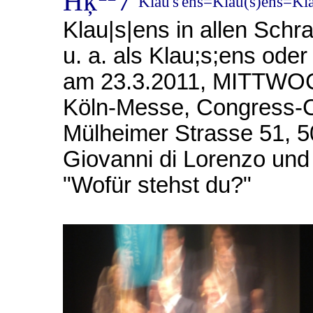
Ħķ
7
Klau's'ens=Klau(s)ens=Kl
Klau|s|ens in allen Sch
u. a. als Klau;s;ens ode
am
23.3.2011, MITTWOC
Köln-Messe, Congress-C
Mülheimer Strasse 51, 5
Giovanni di Lorenzo und
"Wofür stehst du?"