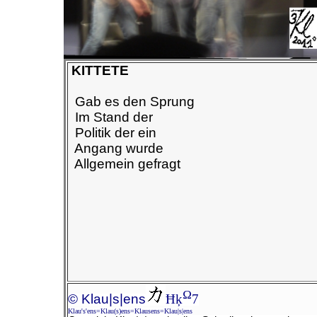
KITTETE
Gab es den Sprung
Im Stand der
Politik der ein
Angang wurde
Allgemein gefragt
Ω
© Klau|s|ens
Ħķ
7
Klau's'ens=Klau(s)ens=Klausens=Klau|s|ens