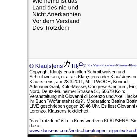
Wie fremd ist das
Land des nie und
Nicht Anerkannten
Vor dem Verstand
Des Trotzdem
Ω
© Klau|s|ens
Ħķ
7
Klau's'ens=Klau(s)ens=Klausens=Klau|s
Copyright Klau|s|ens in allen Schraibwaisen und
Schreibweisen, u. a. als Klau;s;ens oder Klau/s/ens o
Klau=s=ens, am
23.3.2011, MITTWOCH, Konrad-
Adenauer-Saal, Köln-Messe, Congress-Centrum, Ein
Nord, Deutz-Mülheimer Strasse 51, 50679 Köln:
Veranstaltung mit Giovanni di Lorenzo und Axel Hacke
ihr Buch "Wofür stehst du?", Moderation: Bettina Bötti
LIVE geschrieben gegen 20:46 Uhr. Es liest Giovanni 
Lorenzo.
Klausens textdichtet.
"das Trotzdem" ist ein Kunstwort von KLAUSENS. Si
dazu:
www.klausens.com/wortschoepfungen_eigenlexikon.