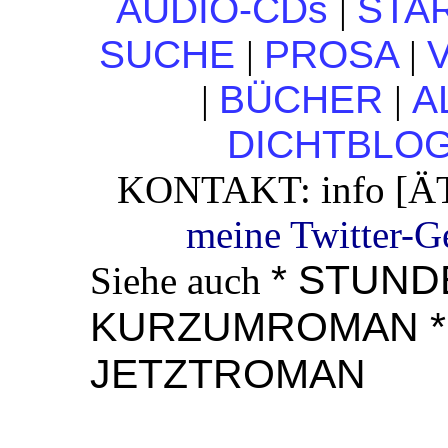
AUDIO-CDs
|
STA
SUCHE
|
PROSA
|
|
BÜCHER
|
A
DICHTBLO
KONTAKT: info [ÄT
meine Twitter-G
*
STUND
Siehe auch
KURZUMROMAN
JETZTROMAN