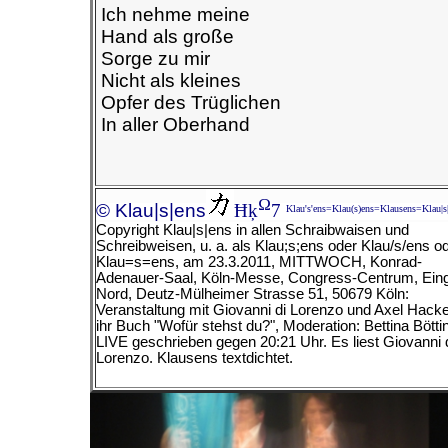
Ich nehme meine
Hand als große
Sorge zu mir
Nicht als kleines
Opfer des Trüglichen
In aller Oberhand
Ω
© Klau|s|ens
Ħķ
7
Klau's'ens=Klau(s)ens=Klausens=Klau|s
Copyright Klau|s|ens in allen Schraibwaisen und
Schreibweisen, u. a. als Klau;s;ens oder Klau/s/ens o
Klau=s=ens, am
23.3.2011, MITTWOCH, Konrad-
Adenauer-Saal, Köln-Messe, Congress-Centrum, Ein
Nord, Deutz-Mülheimer Strasse 51, 50679 Köln:
Veranstaltung mit Giovanni di Lorenzo und Axel Hacke
ihr Buch "Wofür stehst du?", Moderation: Bettina Bötti
LIVE geschrieben gegen 20:21 Uhr. Es liest Giovanni 
Lorenzo.
Klausens textdichtet.