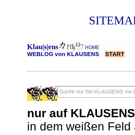
SITEMAP
Ω
Klau|s|ens
Ħ
ķ
7
HOME
WEBLOG von KLAUSENS
START
nur auf KLAUSEN
in dem weißen Feld 