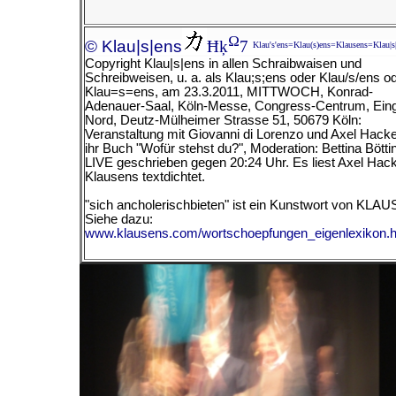
Ω
© Klau|s|ens
Ħķ
7
Klau's'ens=Klau(s)ens=Klausens=Klau|s
Copyright Klau|s|ens in allen Schraibwaisen und
Schreibweisen, u. a. als Klau;s;ens oder Klau/s/ens o
Klau=s=ens, am
23.3.2011, MITTWOCH, Konrad-
Adenauer-Saal, Köln-Messe, Congress-Centrum, Ein
Nord, Deutz-Mülheimer Strasse 51, 50679 Köln:
Veranstaltung mit Giovanni di Lorenzo und Axel Hacke
ihr Buch "Wofür stehst du?", Moderation: Bettina Bötti
LIVE geschrieben gegen 20:24 Uhr. Es liest Axel Hac
Klausens textdichtet.
"sich ancholerischbieten" ist ein Kunstwort von KLA
Siehe dazu:
www.klausens.com/wortschoepfungen_eigenlexikon.