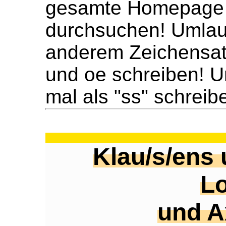
gesamte Homepage 
durchsuchen! Umlaute
anderem Zeichensat
und oe schreiben! U
mal als "ss" schreib
Klau/s/ens 
L
und A