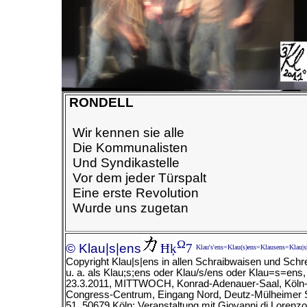
RONDELL
Wir kennen sie alle
Die Kommunalisten
Und Syndikastelle
Vor dem jeder Türspalt
Eine erste Revolution
Wurde uns zugetan
Ω
© Klau|s|ens
Ħķ
7
Klau's'ens=Klau(s)ens=Klausens=Klau|s
Copyright Klau|s|ens in allen Schraibwaisen und Schr
u. a. als Klau;s;ens oder Klau/s/ens oder Klau=s=ens
23.3.2011, MITTWOCH, Konrad-Adenauer-Saal, Köln
Congress-Centrum, Eingang Nord, Deutz-Mülheimer 
51, 50679 Köln: Veranstaltung mit Giovanni di Lorenz