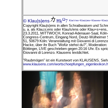
Ω
© Klau|s|ens
Ħķ
7
Klau's'ens=Klau(s)ens=Klausens=Klau|s
Copyright Klau|s|ens in allen Schraibwaisen und Schr
u. a. als Klau;s;ens oder Klau/s/ens oder Klau=s=ens
23.3.2011, MITTWOCH, Konrad-Adenauer-Saal, Köln
Congress-Centrum, Eingang Nord, Deutz-Mülheimer 
51, 50679 Köln: Veranstaltung mit Giovanni di Lorenz
Hacke, über ihr Buch "Wofür stehst du?", Moderation: 
Böttinger, LIVE geschrieben gegen 20:16 Uhr. Es spri
Giovanni di Lorenzo. Klausens textdichtet.
"Raubmögen" ist ein Kunstwort von KLAUSENS. Sieh
www.klausens.com/wortschoepfungen_eigenlexikon.