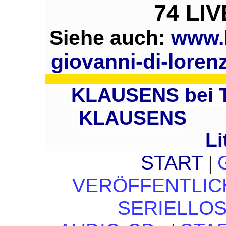
74 LIV
Siehe auch:
www.k
giovanni-di-lore
KLAUSENS bei 
KLAUSENS
Li
START
|
VERÖFFENTLI
SERIELLO