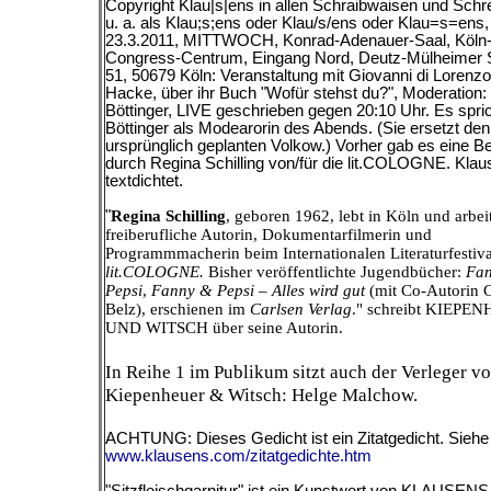
Copyright Klau|s|ens in allen Schraibwaisen und Schr
u. a. als Klau;s;ens oder Klau/s/ens oder Klau=s=ens
23.3.2011, MITTWOCH, Konrad-Adenauer-Saal, Köln
Congress-Centrum, Eingang Nord, Deutz-Mülheimer 
51, 50679 Köln: Veranstaltung mit Giovanni di Lorenz
Hacke, über ihr Buch "Wofür stehst du?", Moderation: 
Böttinger, LIVE geschrieben gegen 20:10 Uhr. Es spric
Böttinger als Modearorin des Abends. (Sie ersetzt den
ursprünglich geplanten Volkow.) Vorher gab es eine 
durch Regina Schilling von/für die lit.COLOGNE.
Klau
textdichtet.
"
Regina Schilling
, geboren 1962, lebt in Köln und arbeit
freiberufliche Autorin, Dokumentarfilmerin und
Programmmacherin beim Internationalen Literaturfestiva
lit.COLOGNE.
Bisher veröffentlichte Jugendbücher:
Fa
Pepsi
,
Fanny & Pepsi – Alles
wird
gut
(mit Co-Autorin 
Belz), erschienen im
Carlsen Verlag
." schreibt KIEPE
UND WITSCH über seine Autorin.
In Reihe 1 im Publikum sitzt auch der Verleger v
Kiepenheuer & Witsch: Helge Malchow.
ACHTUNG: Dieses Gedicht ist ein Zitatgedicht. Siehe
www.klausens.com/zitatgedichte.htm