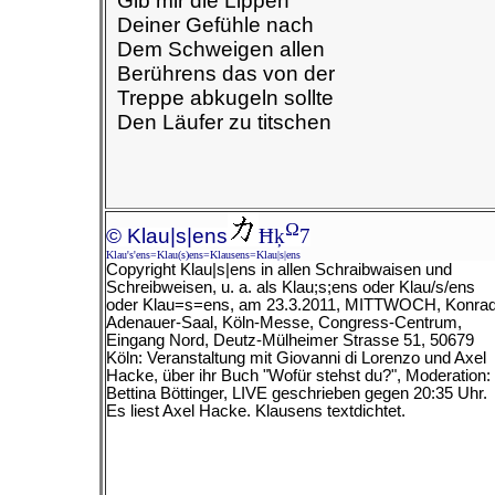
Gib mir die Lippen
Deiner Gefühle nach
Dem Schweigen allen
Berührens das von der
Treppe abkugeln sollte
Den Läufer zu titschen
Ω
© Klau|s|ens
Ħķ
7
Klau's'ens=Klau(s)ens=Klausens=Klau|s|ens
Copyright Klau|s|ens in allen Schraibwaisen und
Schreibweisen, u. a. als Klau;s;ens oder Klau/s/ens
oder Klau=s=ens, am
23.3.2011, MITTWOCH, Konrad
Adenauer-Saal, Köln-Messe, Congress-Centrum,
Eingang Nord, Deutz-Mülheimer Strasse 51, 50679
Köln: Veranstaltung mit Giovanni di Lorenzo und Axel
Hacke, über ihr Buch "Wofür stehst du?", Moderation:
Bettina Böttinger, LIVE geschrieben gegen 20:35 Uhr.
Es liest Axel Hacke.
Klausens textdichtet.