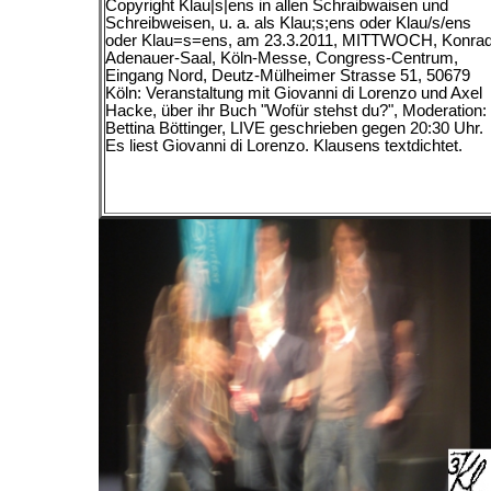
Copyright Klau|s|ens in allen Schraibwaisen und
Schreibweisen, u. a. als Klau;s;ens oder Klau/s/ens
oder Klau=s=ens, am
23.3.2011, MITTWOCH, Konrad
Adenauer-Saal, Köln-Messe, Congress-Centrum,
Eingang Nord, Deutz-Mülheimer Strasse 51, 50679
Köln: Veranstaltung mit Giovanni di Lorenzo und Axel
Hacke, über ihr Buch "Wofür stehst du?", Moderation:
Bettina Böttinger, LIVE geschrieben gegen 20:30 Uhr.
Es liest Giovanni di Lorenzo.
Klausens textdichtet.