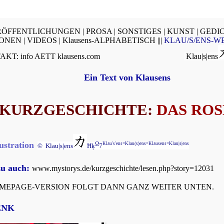
ÖFFENTLICHUNGEN |
PROSA |
SONSTIGES |
KUNST |
GEDIC
ONEN |
VIDEOS |
Klausens-ALPHABETISCH |||
KLAU/S/ENS-W
TAKT: info AETT klausens.com
Klau|s|ens
Ein Text von Klausens
 KURZGESCHICHTE:
DAS RO
ustration
Ω
Klau's'ens=Klau(s)ens=Klausens=Klau|s|ens
© Klau|s|ens
Ħķ
7
zu auch:
www.mystorys.de/kurzgeschichte/lesen.php?story=12031
OMEPAGE-VERSION FOLGT DANN GANZ WEITER UNTEN.
ENK