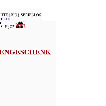
HTE |
BIO |
SERIELLOS
EBLOG
ĦķΩ7
SENGESCHENK