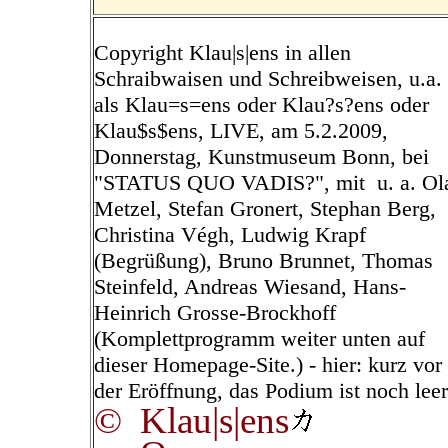
Copyright Klau|s|ens in allen
Schraibwaisen und Schreibweisen, u.a.
als Klau=s=ens oder Klau?s?ens oder
Klau$s$ens, LIVE, am 5.2.2009,
Donnerstag, Kunstmuseum Bonn, bei
"STATUS QUO VADIS?", mit u. a. Ol
Metzel, Stefan Gronert, Stephan Berg,
Christina Végh, Ludwig Krapf
(Begrüßung), Bruno Brunnet, Thomas
Steinfeld, Andreas Wiesand, Hans-
Heinrich Grosse-Brockhoff
(Komplettprogramm weiter unten auf
dieser Homepage-Site.) - hier: kurz vor
der Eröffnung, das Podium ist noch leer
© Klau|s|ens