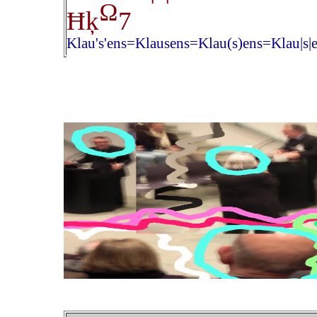
Ω
Ħķ
7
Klau's'ens=Klausens=Klau(s)ens=Klau|s|