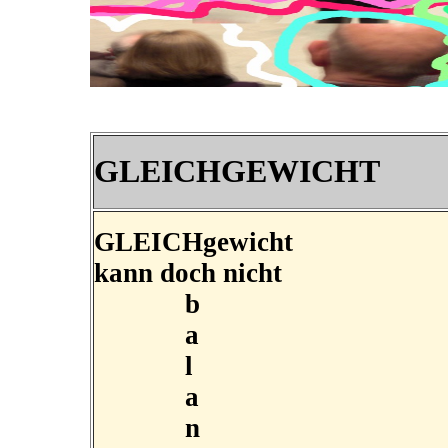
GLEICHGEWICHT
GLEICHgewicht
kann doch nicht
b
a
l
a
n