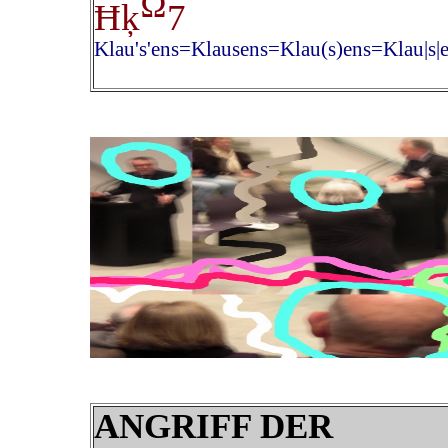
Ω
Ħķ
7
Klau's'ens=Klausens=Klau(s)ens=Klau|s|
ANGRIFF DER