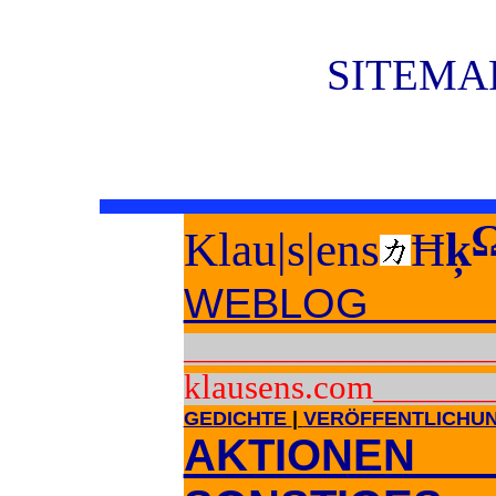
SITEMAP
Klau|s|ens
Ħ
ķ
WEBLOG vo
_____________________
klausens.com
________
GEDICHTE
|
VERÖFFENTLICHU
AKTIONE