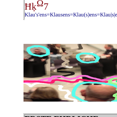
Ω
Ħķ
7
Klau's'ens=Klausens=Klau(s)ens=Klau|s|