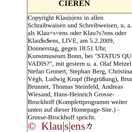
CIEREN
Copyright Klau|s|ens in allen
Schraibwaisen und Schreibweisen, u. a.
als Klau=s=ens oder Klau?s?ens oder
Klau$s$ens, LIVE, am 5.2.2009,
Donnerstag, gegen 18:51 Uhr,
Kunstmuseum Bonn, bei "STATUS Q
VADIS?", mit gestern u. a. Olaf Metzel
Stefan Gronert, Stephan Berg, Christin
Végh, Ludwig Krapf (Begrüßung), Bru
Brunnet, Thomas Steinfeld, Andreas
Wiesand, Hans-Heinrich Grosse-
Brockhoff (Komplettprogramm weiter
unten auf dieser Homepage-Site.) -
Grosse-Brockhoff spricht.
© Klau|s|ens