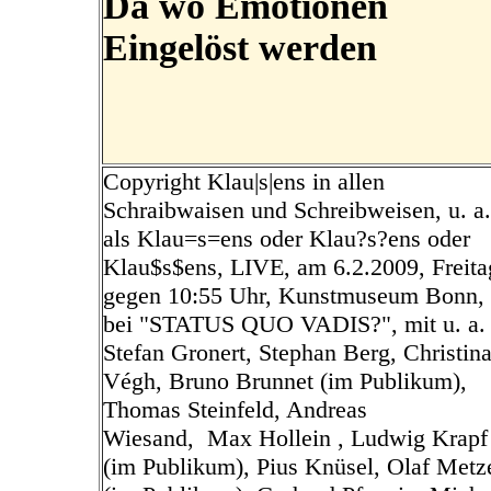
Da wo Emotionen
Eingelöst werden
Copyright Klau|s|ens in allen
Schraibwaisen und Schreibweisen, u. a.
als Klau=s=ens oder Klau?s?ens oder
Klau$s$ens, LIVE, am 6.2.2009, Freita
gegen 10:55 Uhr, Kunstmuseum Bonn,
bei "STATUS QUO VADIS?", mit u. a.
Stefan Gronert, Stephan Berg, Christin
Végh, Bruno Brunnet
(im Publikum)
,
Thomas Steinfeld, Andreas
Wiesand,
Max Hollein ,
Ludwig Krapf
(im Publikum),
Pius Knüsel
,
Olaf Metz