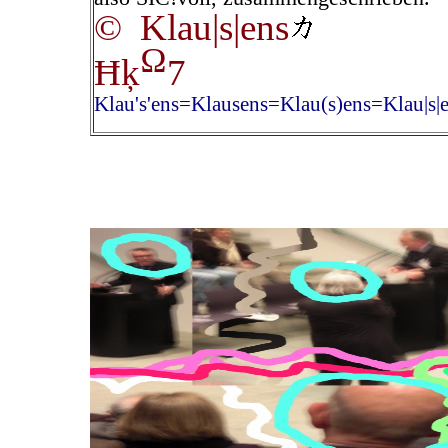
© Klau|s|ens
Ω
Ħķ
7
Klau's'ens=Klausens=Klau(s)ens=Klau|s|