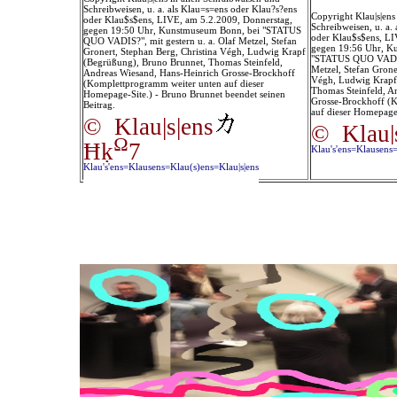
Schreibweisen, u. a. als Klau=s=ens oder Klau?s?ens
Copyright Klau|s|ens
oder Klau$s$ens, LIVE, am 5.2.2009, Donnerstag,
Schreibweisen, u. a.
gegen 19:50 Uhr, Kunstmuseum Bonn, bei "STATUS
oder Klau$s$ens, LI
QUO VADIS?", mit gestern u. a. Olaf Metzel, Stefan
gegen 19:56 Uhr, K
Gronert, Stephan Berg, Christina Végh, Ludwig Krapf
"STATUS QUO VADIS?"
(Begrüßung), Bruno Brunnet, Thomas Steinfeld,
Metzel, Stefan Grone
Andreas Wiesand, Hans-Heinrich Grosse-Brockhoff
Végh, Ludwig Krapf
(Komplettprogramm weiter unten auf dieser
Thomas Steinfeld, A
Homepage-Site.) - Bruno Brunnet beendet seinen
Grosse-Brockhoff (
Beitrag.
auf dieser Homepage-
© Klau|s|ens
© Klau|
Ω
Ħķ
7
Klau's'ens=Klausens=
Klau's'ens=Klausens=Klau(s)ens=Klau|s|ens