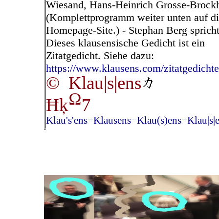
Wiesand, Hans-Heinrich Grosse-Brock
(Komplettprogramm weiter unten auf di
Homepage-Site.) - Stephan Berg spricht
Dieses klausensische Gedicht ist ein
Zitatgedicht. Siehe dazu:
https://www.klausens.com/zitatgedicht
© Klau|s|ens
Ω
Ħķ
7
Klau's'ens=Klausens=Klau(s)ens=Klau|s|