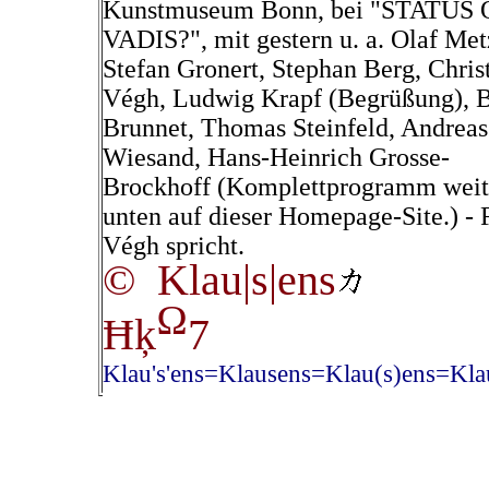
Kunstmuseum Bonn, bei "STATUS
VADIS?", mit gestern u. a. Olaf Met
Stefan Gronert, Stephan Berg, Chris
Végh, Ludwig Krapf (Begrüßung), 
Brunnet, Thomas Steinfeld, Andreas
Wiesand, Hans-Heinrich Grosse-
Brockhoff (Komplettprogramm weit
unten auf dieser Homepage-Site.) - 
Végh spricht.
© Klau|s|ens
Ω
Ħķ
7
Klau's'ens=Klausens=Klau(s)ens=Klau