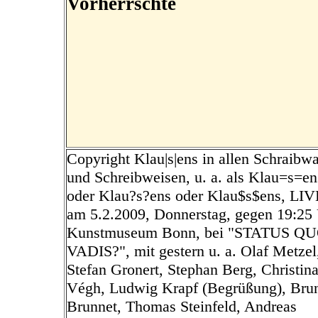
Vorherrschte
Copyright Klau|s|ens in allen Schraibw
und Schreibweisen, u. a. als Klau=s=en
oder Klau?s?ens oder Klau$s$ens, LIV
am 5.2.2009, Donnerstag, gegen 19:25 
Kunstmuseum Bonn, bei "STATUS Q
VADIS?", mit gestern u. a. Olaf Metzel
Stefan Gronert, Stephan Berg, Christin
Végh, Ludwig Krapf (Begrüßung), Bru
Brunnet, Thomas Steinfeld, Andreas