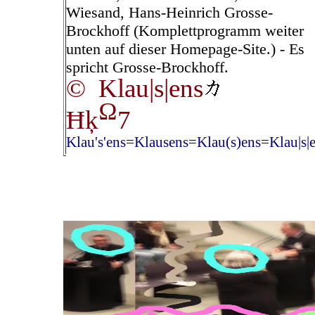
Wiesand, Hans-Heinrich Grosse-
Brockhoff (Komplettprogramm weiter
unten auf dieser Homepage-Site.) - Es
spricht Grosse-Brockhoff.
© Klau|s|ens
Ω
Ħķ
7
Klau's'ens=Klausens=Klau(s)ens=Klau|s|