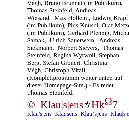
Végh, Bruno Brunnet
(im Publikum)
,
Thomas Steinfeld, Andreas
Wiesand,
Max Hollein ,
Ludwig Krapf
(im Publikum),
Pius Knüsel
,
Olaf Metz
(im Publikum),
Gerhard Pfennig
,
Micha
Samak
,
Ulrich Sauerwein
,
Andreas
Siekmann
,
Norbert Sievers
,
Thomas
Steinfeld
,
Regina Wyrwoll,
Stephan
Berg,
Stefan Gronert,
Christina
Végh,
Christoph Vitali
,
(Komplettprogramm weiter unten auf
dieser Homepage-Site.) - Es redet
Thomas Steinfeld.
Ω
© Klau|s|ens
Ħķ
7
Klau's'ens=Klausens=Klau(s)ens=Klau|s|