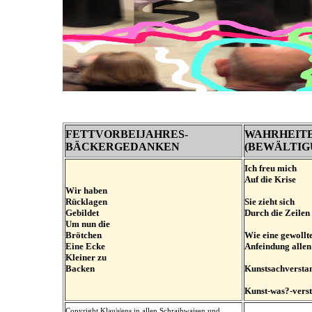
FETTVORBEIJAHRES-
WAHRHEIT
BÄCKERGEDANKEN
(BEWÄLTIGU
I
ch freu mich
Auf die Krise
Wir haben
Rücklagen
Sie zieht sich
Gebildet
Durch die Zeilen
Um nun die
Brötchen
Wie eine gewollt
Eine Ecke
Anfeindung allen
Kleiner zu
Backen
Kunstsachversta
Kunst-was?-vers
Copyright Klau|s|ens in allen Schraibwaisen und