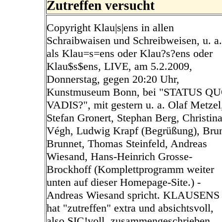
Zutreffen versucht
Copyright Klau|s|ens in allen
Schraibwaisen und Schreibweisen, u. a.
als Klau=s=ens oder Klau?s?ens oder
Klau$s$ens, LIVE, am 5.2.2009,
Donnerstag, gegen 20:20 Uhr,
Kunstmuseum Bonn, bei "STATUS Q
VADIS?", mit gestern u. a. Olaf Metzel
Stefan Gronert, Stephan Berg, Christin
Végh, Ludwig Krapf (Begrüßung), Bru
Brunnet, Thomas Steinfeld, Andreas
Wiesand, Hans-Heinrich Grosse-
Brockhoff (Komplettprogramm weiter
unten auf dieser Homepage-Site.) -
Andreas Wiesand spricht. KLAUSENS
hat "zutreffen" extra und absichtsvoll,
also SIC!voll, zusammengeschrieben.