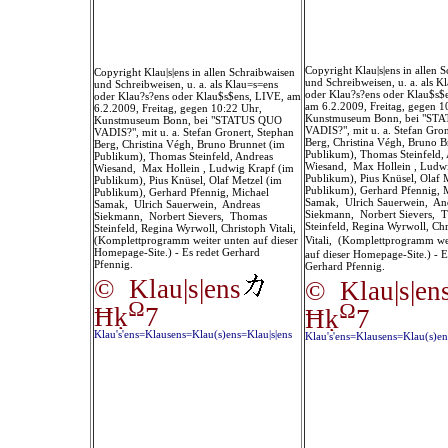
Copyright Klau|s|ens in allen 
Copyright Klau|s|ens in allen Schraibwaisen
und Schreibweisen, u. a. als K
und Schreibweisen, u. a. als Klau=s=ens
oder Klau?s?ens oder Klau$s$
oder Klau?s?ens oder Klau$s$ens, LIVE, am
am 6.2.2009, Freitag, gegen 1
6.2.2009, Freitag, gegen 10:22 Uhr,
Kunstmuseum Bonn, bei "ST
Kunstmuseum Bonn, bei "STATUS QUO
VADIS?", mit u. a. Stefan Gron
VADIS?", mit u. a. Stefan Gronert, Stephan
Berg, Christina Végh, Bruno 
Berg, Christina Végh, Bruno Brunnet
(im
Publikum)
, Thomas Steinfeld,
Publikum)
, Thomas Steinfeld, Andreas
Wiesand,
Max Hollein ,
Ludwi
Wiesand,
Max Hollein ,
Ludwig Krapf
(im
Publikum),
Pius Knüsel
,
Olaf 
Publikum),
Pius Knüsel
,
Olaf Metzel
(im
Publikum),
Gerhard Pfennig
,
Publikum),
Gerhard Pfennig
,
Michael
Samak
,
Ulrich Sauerwein
,
An
Samak
,
Ulrich Sauerwein
,
Andreas
Siekmann
,
Norbert Sievers
,
T
Siekmann
,
Norbert Sievers
,
Thomas
Steinfeld
,
Regina Wyrwoll,
Chr
Steinfeld
,
Regina Wyrwoll
,
Christoph Vitali
,
(Komplettprogramm weiter unten auf dieser
Vitali
,
(Komplettprogramm wei
Homepage-Site.) - Es redet Gerhard
auf dieser Homepage-Site.) - E
Pfennig.
Gerhard Pfennig.
© Klau|s|ens
© Klau|s|en
Ω
Ω
Ħķ
7
Ħķ
7
Klau's'ens=Klausens=Klau(s)ens=Klau|s|ens
Klau's'ens=Klausens=Klau(s)en