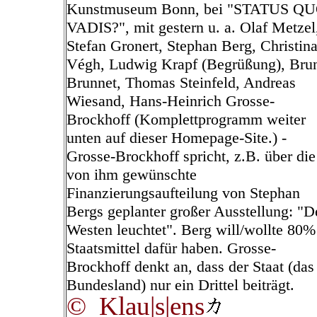
Kunstmuseum Bonn, bei "STATUS Q
VADIS?", mit gestern u. a. Olaf Metzel
Stefan Gronert, Stephan Berg, Christin
Végh, Ludwig Krapf (Begrüßung), Bru
Brunnet, Thomas Steinfeld, Andreas
Wiesand, Hans-Heinrich Grosse-
Brockhoff (Komplettprogramm weiter
unten auf dieser Homepage-Site.) -
Grosse-Brockhoff spricht, z.B. über die
von ihm gewünschte
Finanzierungsaufteilung von Stephan
Bergs geplanter großer Ausstellung: "D
Westen leuchtet". Berg will/wollte 80%
Staatsmittel dafür haben. Grosse-
Brockhoff denkt an, dass der Staat (das
Bundesland) nur ein Drittel beiträgt.
© Klau|s|ens