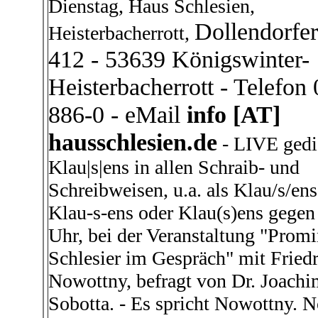
Dienstag, Haus Schlesien,
Dollendorfer
Heisterbacherrott,
412 - 53639 Königswinter-
Heisterbacherrott - Telefon
886-0 - eMail
info [AT]
hausschlesien.de
- LIVE gedi
Klau|s|ens in allen Schraib- und
Schreibweisen, u.a. als Klau/s/ens
Klau-s-ens oder Klau(s)ens gegen
Uhr, bei der Veranstaltung "Prom
Schlesier im Gespräch" mit Fried
Nowottny, befragt von Dr. Joach
Sobotta. - Es spricht Nowottny. 