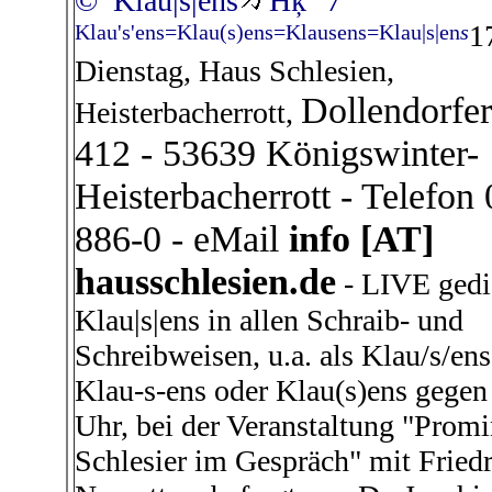
© Klau|s|ens
Ħķ
7
1
Klau's'ens=Klau(s)ens=Klausens=Klau|s|en
s
Dienstag, Haus Schlesien,
Dollendorfer
Heisterbacherrott,
412 - 53639 Königswinter-
Heisterbacherrott - Telefon
886-0 - eMail
info [AT]
hausschlesien.de
- LIVE gedi
Klau|s|ens in allen Schraib- und
Schreibweisen, u.a. als Klau/s/ens
Klau-s-ens oder Klau(s)ens gegen
Uhr, bei der Veranstaltung "Prom
Schlesier im Gespräch" mit Fried