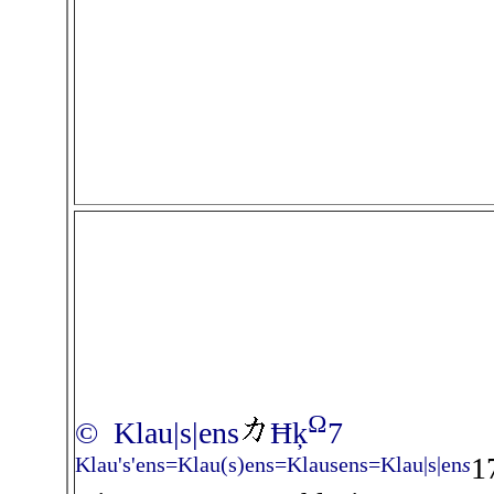
Ω
© Klau|s|ens
Ħķ
7
1
Klau's'ens=Klau(s)ens=Klausens=Klau|s|en
s