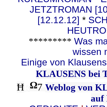
JETZTROMAN [10.
[12.12.12]
*
SCH
HEUTROM
*********
Was man
wissen 
Einige von Klausens
KLAUSENS bei
Ω
Ħ
ķ
7
Weblog von 
auf 