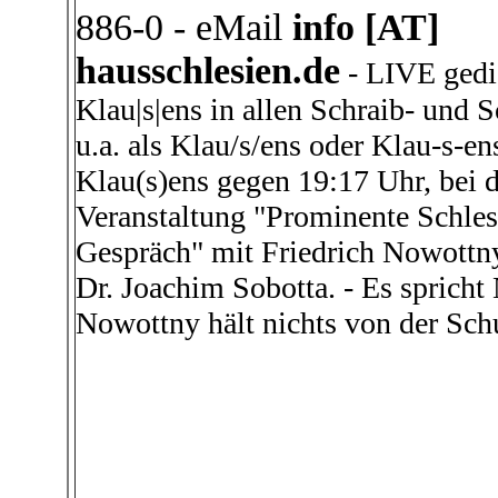
886-0 - eMail
info [AT]
hausschlesien.de
- LIVE gedi
Klau|s|ens in allen Schraib- und 
u.a. als Klau/s/ens oder Klau-s-en
Klau(s)ens gegen 19:17 Uhr, bei d
Veranstaltung "Prominente Schles
Gespräch" mit Friedrich Nowottny
Dr. Joachim Sobotta. - Es spricht
Nowottny hält nichts von der Sch