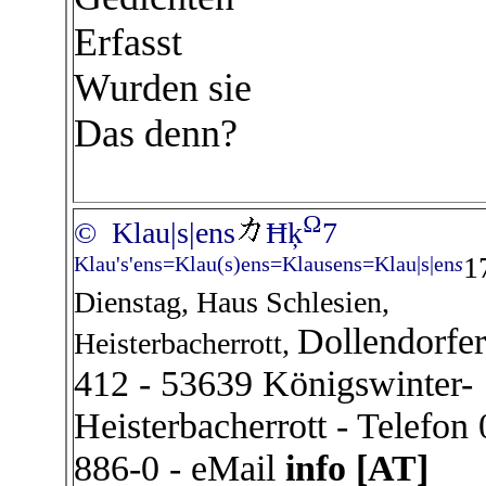
Erfasst
Wurden sie
Das denn?
Ω
© Klau|s|ens
Ħķ
7
1
Klau's'ens=Klau(s)ens=Klausens=Klau|s|en
s
Dienstag, Haus Schlesien,
Dollendorfer
Heisterbacherrott,
412 - 53639 Königswinter-
Heisterbacherrott - Telefon
886-0 - eMail
info [AT]