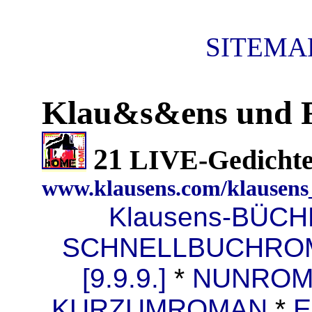
SITEMAP
Klau&s&ens und F
21
LIVE-Gedicht
www.klausens.com/klausens_
Klausens-BÜC
SCHNELLBUCHRO
[9.9.9.]
*
NUNROMAN
KURZUMROMAN
*
E