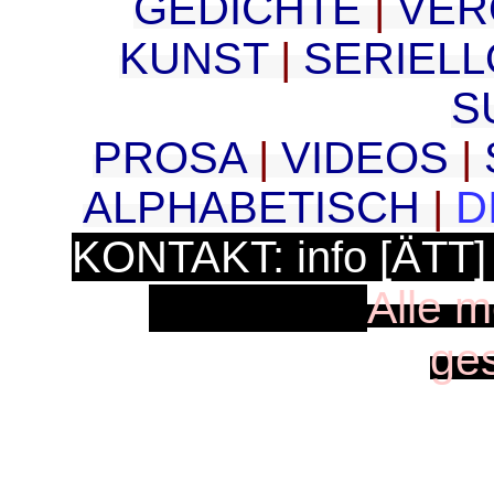
GEDICHTE
|
VER
KUNST
|
SERIEL
S
PROSA
|
VIDEOS
|
ALPHABETISCH
|
D
KONTAKT: info [ÄTT]
Alle m
|
ge