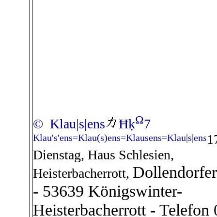
Ω
© Klau|s|ens
Ħķ
7
1
Klau's'ens=Klau(s)ens=Klausens=Klau|s|en
s
Dienstag, Haus Schlesien,
Dollendorfer
Heisterbacherrott,
- 53639 Königswinter-
Heisterbacherrott - Telefon