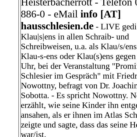
Heisterbacherrott - Telefon
886-0 - eMail
info [AT]
hausschlesien.de
- LIVE gedi
Klau|s|ens in allen Schraib- und
Schreibweisen, u.a. als Klau/s/ens
Klau-s-ens oder Klau(s)ens gegen
Uhr, bei der Veranstaltung "Prom
Schlesier im Gespräch" mit Fried
Nowottny, befragt von Dr. Joach
Sobotta. - Es spricht Nowottny. 
erzählt, wie seine Kinder ihn entge
ansahen, als er ihnen im Atlas Sch
zeigte und sagte, dass das seine 
war/ist.