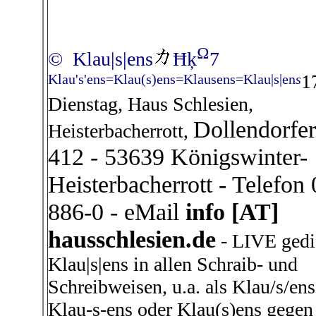
Ω
© Klau|s|ens
Ħķ
7
1
Klau's'ens=Klau(s)ens=Klausens=Klau|s|en
s
Dienstag, Haus Schlesien,
Dollendorfer
Heisterbacherrott,
412 - 53639 Königswinter-
Heisterbacherrott - Telefon
886-0 - eMail
info [AT]
hausschlesien.de
- LIVE gedi
Klau|s|ens in allen Schraib- und
Schreibweisen, u.a. als Klau/s/ens
Klau-s-ens oder Klau(s)ens gegen