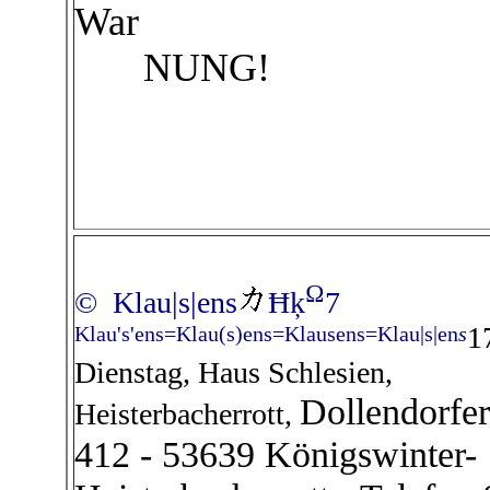
War
NUNG!
Ω
© Klau|s|ens
Ħķ
7
1
Klau's'ens=Klau(s)ens=Klausens=Klau|s|en
s
Dienstag, Haus Schlesien,
Dollendorfer
Heisterbacherrott,
412 - 53639 Königswinter-