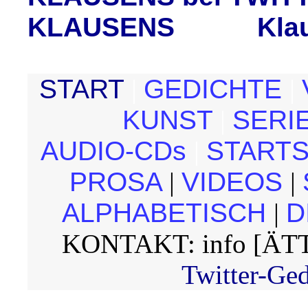
KLAUSENS
Klau
START
|
GEDICHTE
|
KUNST
|
SERI
AUDIO-CDs
|
START
PROSA
|
VIDEOS
|
ALPHABETISCH
|
D
KONTAKT: info [ÄTT
Twitter-Ge