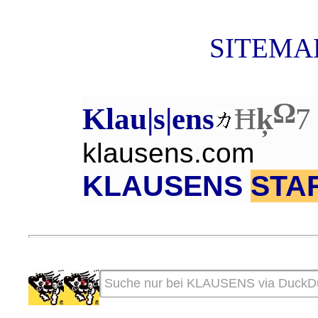
SITEMAP
Ω
Klau|s|ens
Ħ
ķ
7
klausens.com
KLAUSENS
STA