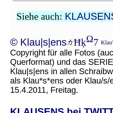
Siehe auch:
KLAUSENS
Ω
© Klau|s|ens
Ħķ
7
Klau
Copyright für alle Fotos (a
Querformat) und das SERI
Klau|s|ens in allen Schraib
als Klau*s*ens oder Klau/s
15.4.2011, Freitag.
KLAUSENS bei TWIT