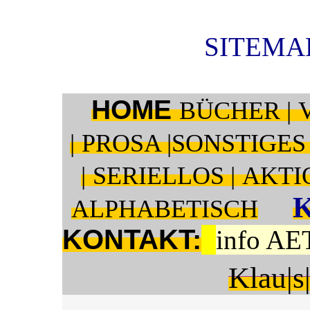
SITEMAP
HOME
BÜCHER |
|
PROSA |
SONSTIGES 
|
SERIELLOS |
AKTI
ALPHABETISCH
KONTAKT:
info AE
Klau|s