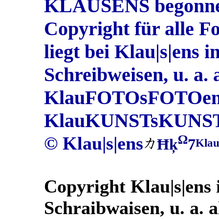
KLAUSENS begonnen 
Copyright für alle 
liegt bei Klau|s|ens 
Schreibweisen, u. a. 
KlauFOTOsFOTOens
KlauKUNSTsKUNST
Ω
© Klau|s|ens
Ħķ
7
Klau
Copyright Klau|s|ens 
Schraibwaisen, u. a. a