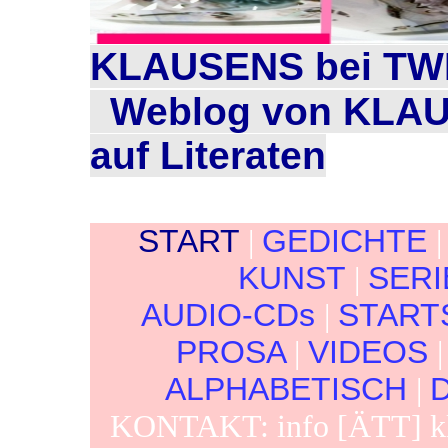
KLAUSENS bei TW
Weblog von KLA
auf Literaten
START
|
GEDICHTE
KUNST
|
SER
AUDIO-CDs
|
START
PROSA
|
VIDEOS
ALPHABETISCH
|
KONTAKT: info [ÄTT] k