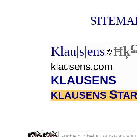
SITEMAP
Klau|s|ens
Ħ
ķ
klausens.com
KLAUSENS
S
KLAUSENS
TAR