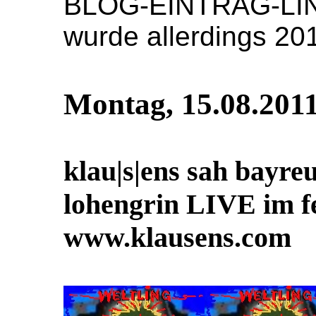
BLOG-EINTRAG-LINK,
wurde allerdings 20
Montag, 15.08.201
klau|s|ens sah bayr
lohengrin LIVE im f
www.klausens.com