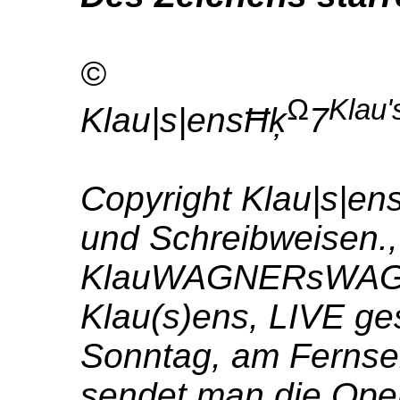
©
Ω
Klau'
Klau|s|ensĦķ
7
Copyright Klau|s|ens
und Schreibweisen., 
KlauWAGNERsWAG
Klau(s)ens, LIVE ge
Sonntag, am Fernseh
sendet man die Ope