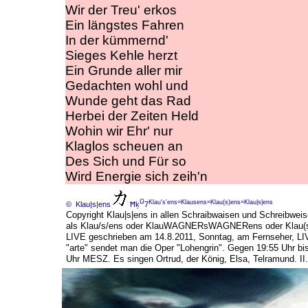
Wir der Treu' erkos
Ein längstes Fahren
In der kümmernd'
Sieges Kehle herzt
Ein Grunde aller mir
Gedachten wohl und
Wunde geht das Rad
Herbei der Zeiten Held
Wohin wir Ehr' nur
Klaglos scheuen an
Des Sich und Für so
Wird Energie sich zeih'n
Ω
Klau's'ens=Klausens=Klau(s)ens=Klau|s|ens
© Klau|s|ens
Ħķ
7
Copyright Klau|s|ens in allen Schraibwaisen und Schreibweis
als Klau/s/ens oder KlauWAGNERsWAGNERens oder Klau(s
LIVE geschrieben am 14.8.2011, Sonntag, am Fernseher, LI
"arte" sendet man die Oper "Lohengrin". Gegen 19:55 Uhr bi
Uhr MESZ. Es singen Ortrud, der König, Elsa, Telramund. II.