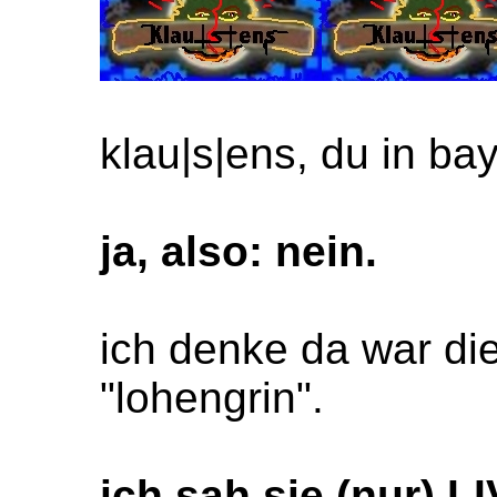
klau|s|ens, du in ba
ja, also: nein.
ich denke da war d
"lohengrin".
ich sah sie (nur) L