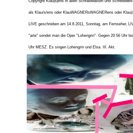
Copyright Klau|s|ens in allen Schraibwaisen und Schreibweis
als Klau/s/ens oder KlauWAGNERsWAGNERens oder Klau(s
LIVE geschrieben am 14.8.2011, Sonntag, am Fernseher, LI
"arte" sendet man die Oper "Lohengrin". Gegen 20:56 Uhr bi
Uhr MESZ. Es singen Lohengrin und Elsa. III. Akt.