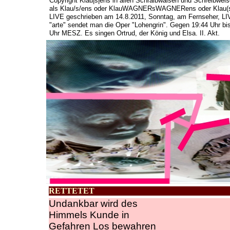
Copyright Klau|s|ens in allen Schraibwaisen und Schreibweis
als Klau/s/ens oder KlauWAGNERsWAGNERens oder Klau(s
LIVE geschrieben am 14.8.2011, Sonntag, am Fernseher, LI
"arte" sendet man die Oper "Lohengrin". Gegen 19:44 Uhr bi
Uhr MESZ. Es singen Ortrud, der König und Elsa. II. Akt.
RETTETET
Undankbar wird des
Himmels Kunde in
Gefahren Los bewahren