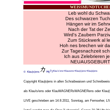
WEISSMUNDTUCHE
Leb wohl du Schwa
Des schwarzen Tuc
Hängen wir im Sehn
Nach der Tat der Ze
Wird's Zaubern Parzi
Zum Stückwerk al l
Hoh nes brechen wir da
Zur Tagesnachzeit sch
Ich aus Zelebrieren j
NEUAUSGEBUR
Ω
Klau's'ens=Klausens=Klau(s)ens=Klau|s|ens
© Klau|s|ens
Ħķ
7
Copyright Klau|s|ens in allen Schraibwaisen und Schreibweis
als Klau/s/ens oder KlauWAGNERsWAGNERens oder Klau(s
LIVE geschrieben am 14.8.2011, Sonntag, am Fernseher, LI