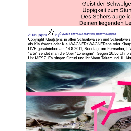
Geist der Schwelge
Üppigkeit zum Stuh
Des Sehers auge i
Deinen liegenden Le
Ω
Klau's'ens=Klausens=Klau(s)ens=Klau|s|ens
© Klau|s|ens
Ħķ
7
Copyright Klau|s|ens in allen Schraibwaisen und Schreibweis
als Klau/s/ens oder KlauWAGNERsWAGNERens oder Klau(s
LIVE geschrieben am 14.8.2011, Sonntag, am Fernseher, LI
"arte" sendet man die Oper "Lohengrin". Gegen 18:56 Uhr bi
Uhr MESZ. Es singen Ortrud und ihr Mann Telramund. II. Akt