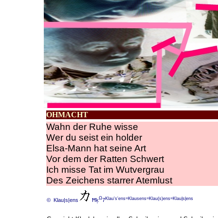
OHMACHT
Wahn der Ruhe wisse
Wer du seist ein holder
Elsa-Mann hat seine Art
Vor dem der Ratten Schwert
Ich misse Tat im Wutvergrau
Des Zeichens starrer Atemlust
Ω
Klau's'ens=Klausens=Klau(s)ens=Klau|s|ens
© Klau|s|ens
Ħķ
7