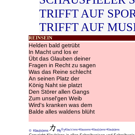
TRIFFT AUF SPO
TRIFFT AUF MUS
REINSEIN
Helden bald getrübt
In Macht und los er
Übt das Glauben deiner
Fragen in Recht zu sagen
Was das Reine schlecht
An seinen Platz der
König Naht sie platzt
Den Störer allen Gangs
Zum unsel'gen Weib
Wird's kranken was dem
Balde alles waldens blüht
Ω
Klau's'ens=Klausens=Klau(s)ens=Klau|s|ens
© Klau|s|ens
Ħķ
7