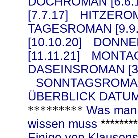
DOCHROMAN [6.6.1
[7.7.17]
*
HITZEROM
TAGESROMAN [9.9.
[10.10.20]
*
DONNE
[11.11.21]
*
MONTAG
DASEINSROMAN [3.
*
SONNTAGSROMAN 
ÜBERBLICK DAT
*********
Was man 
wissen muss
********
Einige von Klausens 