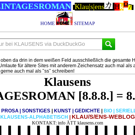
Ω
EINTAGESROMAN
Klau|s|ens
Ħ
ķ
7
HOME
SITEMAP
r oben da drin in dem weißen Feld ausschließlich die gesamte
mlaute für ältere Sites mit anderem Zeichensatz auch mal als 
gerne auch mal als "ss" schreiben!
Klausens
GESROMAN [8.8.8.] = 8.
|
PROSA
| SONSTIGES
|
KUNST
| GEDICHTE
|
BIO
|
SERIEL
KLAU/S/ENS-WEBLOG
KLAUSENS-ALPHABETISCH
|
KONTAKT: info ÄTT klausens.com