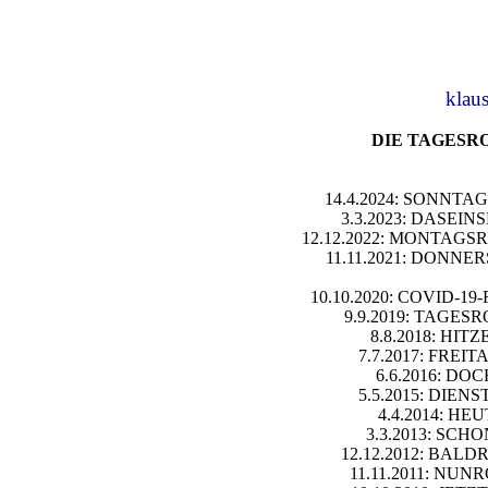
klau
DIE TAGESROM
14.4.2024: SONNTAGSR
3.3.2023: DASEINSR
12.12.2022: MONTAGSROMA
11.11.2021: DONNERS
10.10.2020: COVID-19-R
9.9.2019: TAGESROM
8.8.2018: HITZE
7.7.2017: FREITA
6.6.2016: DOCH
5.5.2015: DIENST
4.4.2014: HEUT
3.3.2013: SCHON
12.12.2012: BALDRO
11.11.2011: NUNRO