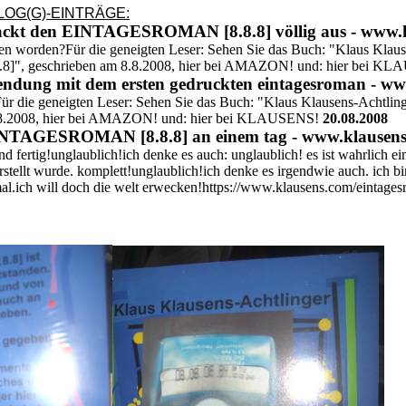
 BLOG(G)-EINTRÄGE:
packt den EINTAGESROMAN [8.8.8] völlig aus - www.
eben worden?Für die geneigten Leser: Sehen Sie das Buch: "Klaus Klau
.8]", geschrieben am 8.8.2008, hier bei AMAZON! und: hier bei 
e sendung mit dem ersten gedruckten eintagesroman - w
.Für die geneigten Leser: Sehen Sie das Buch: "Klaus Klausens-Achtlin
 8.8.2008, hier bei AMAZON! und: hier bei KLAUSENS!
20.08.2008
 EINTAGESROMAN [8.8.8] an einem tag - www.klausen
 und fertig!unglaublich!ich denke es auch: unglaublich! es ist wahrlich e
tellt wurde. komplett!unglaublich!ich denke es irgendwie auch. ich
nmal.ich will doch die welt erwecken!https://www.klausens.com/eintag