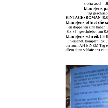
siehe auch:
klau|s|ens 
... tag geschri
EINTAGESROMAN
[8.8
klau|s|ens öffnet di
...en doppelten sinn haben
[8.8.8]", geschrieben am
klau|s|ens schreibt
...i versandt. komplett! fix
der auch AN EINEM Tag ers
allem.dann schlafe erst ei