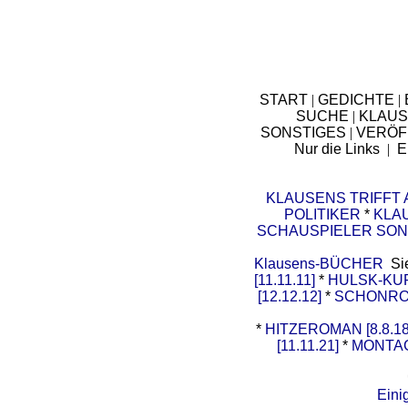
START
|
GEDICHTE
|
SUCHE
|
KLAUS
SONSTIGES
|
VERÖF
Nur die Links
|
E
KLAUSENS TRIFFT
POLITIKER
*
KLA
SCHAUSPIELER SON
Klausens-BÜCHER
Si
[11.11.11]
*
HULSK-K
[12.12.12]
*
SCHONROM
*
HITZEROMAN [8.8.18
[11.11.21]
*
MONTAG
Eini