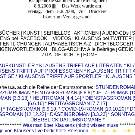
Klappentexte stammen vom Freitag, dem
8.8.2008 |||||||| Das Werk wurde am
Freitag, dem 8.8.2008, zur Druckerei
bzw. zum Verlag gesandt
BÜCHER
|
KUNST
|
SERIELLOS
|
AKTIONEN
|
AUDIO-CDs
|
S
ENS bei
FACEBOOK
|
|
VIDEOS
|
KLAUSENS bei TWITTER
FENTLICHUNGEN
|
ALPHABETISCH A-Z
|
DICHTBLOGGER
IGENWORTLEXIKON
|
BLOG-ARCHIV: Alle Beiträge
|
GEDIC
ZITATGEDICHTE
|
HOME
 AUFKÜNSTLER
*
KLAUSENS TRIFFT AUF LITERATEN
*
KL
USENS TRIFFT AUF PROFESSOREN
*
KLAUSENS TRIFFT 
STIGE
*
KLAUSENS TRIFFT AUF SPORTLER
*
KLAUSENS 
ehe u.a. auch die Reihe der Datumsromane
:
STUNDENROMAN [
URZUMROMAN
*
EINTAGESROMAN [8.8.8]
*
JETZTROMAN [10
AN [3.3.13]
*
HEUTROMAN [4.4.14]
*
DIENSTAGSROMAN [5.
[6.6.16]
*
FREITAGSROMAN [7.7.17]
]
*
TAGESROMAN [9.9.19]
*
COVID-19-ROMAN [10.10.20]
*
D
SROMAN [12.12.22]
*
DASEINSROMAN [3.3.23]
*
SONNTAGS
ÜBERBLICK DATUMSROMANE
*
*********
Was man über Klausens (nicht) wissen muss
********
ge von Klausens live bedichtete Personen
| Nur die Links = Alle L