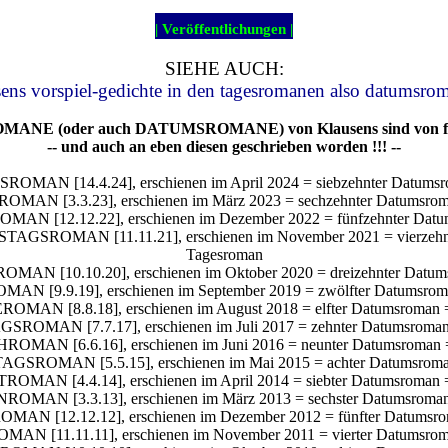
| Veröffentlichungen |
SIEHE AUCH:
sens vorspiel-gedichte in den tagesromanen also datumsro
ANE (oder auch DATUMSROMANE) von Klausens sind von fo
-- und auch an eben diesen geschrieben worden !!! --
OMAN [14.4.24], erschienen im April 2024 = siebzehnter Datumsr
OMAN [3.3.23], erschienen im März 2023 = sechzehnter Datumsrom
N [12.12.22], erschienen im Dezember 2022 = fünfzehnter Datu
TAGSROMAN [11.11.21], erschienen im November 2021 = vierzehnt
Tagesroman
OMAN [10.10.20], erschienen im Oktober 2020 = dreizehnter Datum
AN [9.9.19], erschienen im September 2019 = zwölfter Datumsrom
ROMAN [8.8.18], erschienen im August 2018 = elfter Datumsroman 
GSROMAN [7.7.17], erschienen im Juli 2017 = zehnter Datumsroman
ROMAN [6.6.16], erschienen im Juni 2016 = neunter Datumsroman 
AGSROMAN [5.5.15], erschienen im Mai 2015 = achter Datumsroma
ROMAN [4.4.14], erschienen im April 2014 = siebter Datumsroman 
ROMAN [3.3.13], erschienen im März 2013 = sechster Datumsroman
MAN [12.12.12], erschienen im Dezember 2012 = fünfter Datumsro
MAN [11.11.11], erschienen im November 2011 = vierter Datumsrom