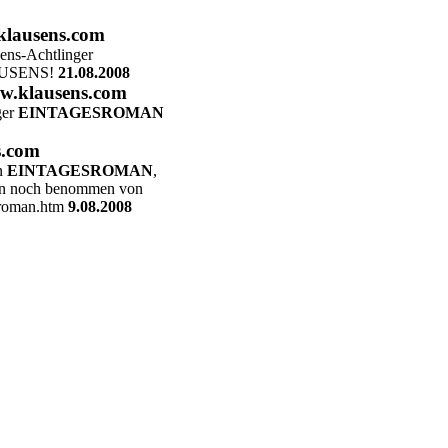
klausens.com
sens-Achtlinger
KLAUSENS!
21.08.2008
ww.klausens.com
ger
EINTAGESROMAN
s.com
in
EINTAGESROMAN
,
 bin noch benommen von
esroman.htm
9.08.2008