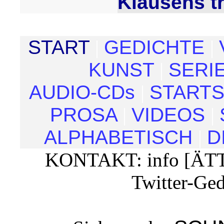
Klausens tri
START
|
GEDICHTE
|
KUNST
|
SERI
AUDIO-CDs
|
STARTS
PROSA
|
VIDEOS
|
ALPHABETISCH
|
D
KONTAKT: info [ÄTT
Twitter-Ged