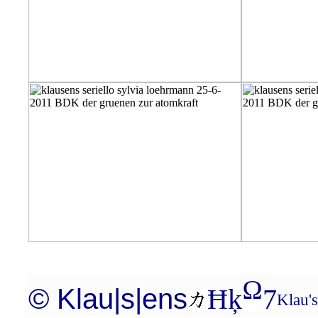
Ω
© Klau|s|ens
Ħķ
7
Klau'