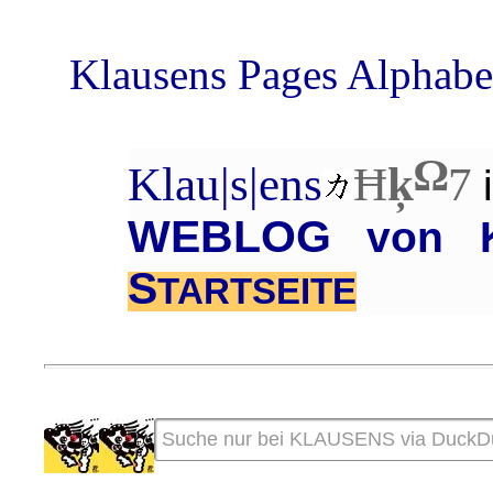
Klausens Pages Alphabe
Ω
Klau|s|ens
Ħ
ķ
7
WEBLOG
von K
S
TARTSEITE