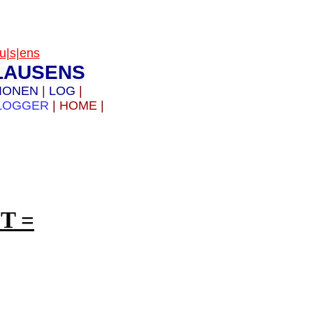
|s|ens
KLAUSENS
IONEN
|
LOG
|
LOGGER
|
HOME
|
T =