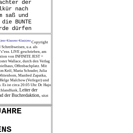
achter der
lkür nach
m saß und
 die BUNTE
rde dürfen
s)ens=Klausens=Klau|s|en
s
Copyright
 Schreibweisen, u.a. als
"s"ens. LIVE geschrieben, am
tation von INFINITE JEST =
er Wallace, durch den Verlag
ielhaus, Offenbachplatz. Mit
m Król, Maria Schrader, Julia
Wittenborn, Manfred Zapatka,
 Helge Malchow (Verleger) und
 Es ist circa 20.05 Uhr. Dr. Hajo
Leiter der
schlandfunk,
nd der Buchredaktion,
sitzt
JAHRE
NS