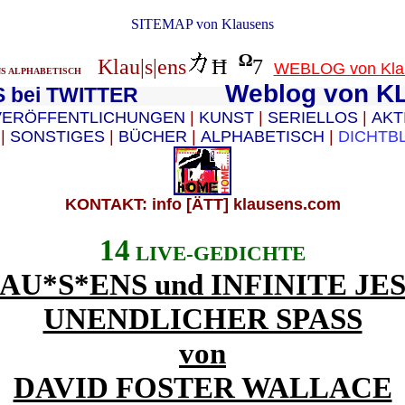
SITEMAP von Klausens
Ω
Klau|s|ens
Ħ
ķ
7
WEBLOG von Klau
NS ALPHABETISCH
Weblog von 
NS bei TWITTER
VERÖFFENTLICHUNGEN
|
KUNST
|
SERIELLOS
|
AKT
S
|
SONSTIGES
|
BÜCHER
|
ALPHABETISCH
|
DICHTB
KONTAKT: info [ÄTT] klausens.com
14
LIVE-GEDICHTE
AU*S*ENS und INFINITE JES
UNENDLICHER SPASS
von
DAVID FOSTER WALLACE