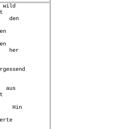
ld
t
n
n
en
er
send
us
t
Hin
rte