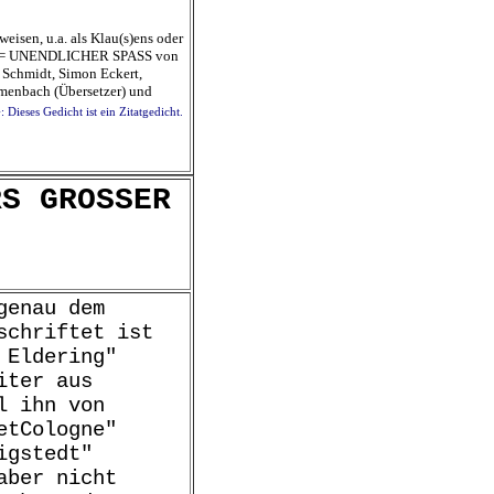
eisen, u.a. als Klau(s)ens oder
JEST = UNENDLICHER SPASS von
 Schmidt, Simon Eckert,
umenbach (Übersetzer) und
ieses Gedicht ist ein Zitatgedicht.
RS GROSSER
genau dem
schriftet ist
 Eldering"
iter aus
l ihn von
etCologne"
igstedt"
aber nicht