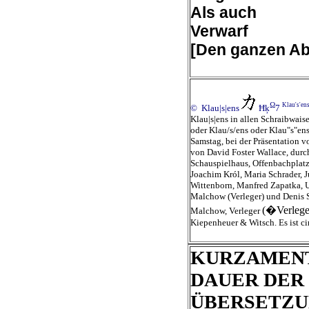
Als auch
Verwarf
[Den ganzen Ab
Ω
Klau's'en
© Klau|s|ens
Ħķ
7
Klau|s|ens in allen Schraibwais
oder Klau/s/ens oder Klau"s"en
Samstag, bei der Präsentati
von David Foster Wallace, durc
Schauspielhaus, Offenbachplatz
Joachim Król, Maria Schrader, 
Wittenborn, Manfred Zapatka, 
Malchow (Verleger) und Denis S
(�Verlege
Malchow, Verleger
Kiepenheuer & Witsch. Es ist ci
KURZAMENT
DAUER DER
ÜBERSETZ