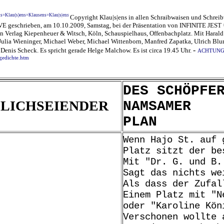
ns=Klau(s)ens=Klausens=Klau|s|en
s
Copyright Klau|s|ens in allen Schraibwaisen und Schreibw
LIVE geschrieben, am 10.10.2009, Samstag, bei der Präsentation von INFINITE 
en Verlag Kiepenheuer & Witsch, Köln, Schauspielhaus, Offenbachplatz. Mit Harald
 Julia Wieninger, Michael Weber, Michael Wittenborn, Manfred Zapatka, Ulrich Bl
-
enis Scheck. Es spricht gerade Helge Malchow. Es ist circa 19.45 Uhr.
ACHTUNG: D
gedichte.htm
DES SCHÖPFE
LICHSEIENDER
NAMSAMER
PLAN
Wenn Hajo St. auf 
Platz sitzt der be
Mit "Dr. G. und B.
Sagt das nichts we
Als dass der Zufal
Einem Platz mit "N
oder "Karoline Kön
Verschonen wollte 