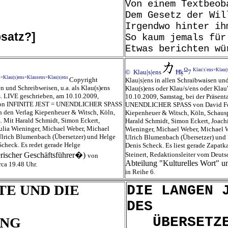
Von einem Textbeob
Dem Gesetz der Wil
Irgendwo hinter ih
satz?]
So kaum jemals für
Etwas berichten wü
Ω
Klau's'ens=Klau(
© Klau|s|ens
Ħķ
7
s=Klau(s)ens=Klausens=Klau|s|en
s
Copyright
Klau|s|ens in allen Schraibwaisen und
en und Schreibweisen, u.a. als Klau(s)ens
Klau(s)ens oder Klau/s/ens oder Klau
s. LIVE geschrieben, am 10.10.2009,
10.10.2009, Samstag, bei der Präsen
on von INFINITE JEST = UNENDLICHER SPASS
UNENDLICHER SPASS von David Fost
h den Verlag Kiepenheuer & Witsch, Köln,
Kiepenheuer & Witsch, Köln, Schausp
. Mit Harald Schmidt, Simon Eckert,
Harald Schmidt, Simon Eckert, Joachi
Julia Wieninger, Michael Weber, Michael
Wieninger, Michael Weber, Michael 
Ulrich Blumenbach (Übersetzer) und Helge
Ulrich Blumenbach (Übersetzer) und
check. Es redet gerade Helge
Denis Scheck. Es liest gerade Zapatka.
rischer Geschäftsführer�)
Steinert, Redaktionsleiter vom Deut
von
Abteilung "Kulturelles Wort" u
rca 19.48 Uhr.
in Reihe 6.
E UND DIE
DIE LANGEN 
DES
ÜBERSETZE
UNG