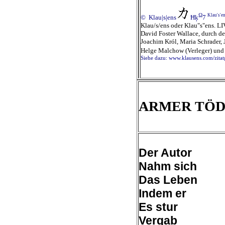
Ω
Klau's'e
© Klau|s|ens
Ħķ
7
Klau/s/ens oder Klau"s"ens. 
David Foster Wallace, durch d
Joachim Król, Maria Schrader,
Helge Malchow (Verleger) und D
Siehe dazu:
www.klausens.com/zitat
ARMER TÖD
Der Autor
Nahm sich
Das Leben
Indem er
Es stur
Vergab