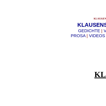
KLAU|S|E
KLAUSE
GEDICHTE
|
PROSA
|
VIDEO
KL