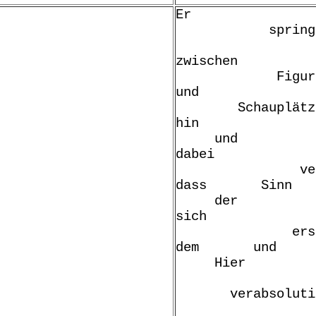
Er wi
spring
de
zwischen
Figure
und
Schauplätz
hin h
und
dabei
verges
dass Sinn
der
sich a
ers
dem und
Hier 
verabsolutie