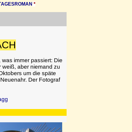
TAGESROMAN
*
ACH
 was immer passiert: Die
r weiß, aber niemand zu
Oktobers um die späte
 Neuenahr. Der Fotograf
agg