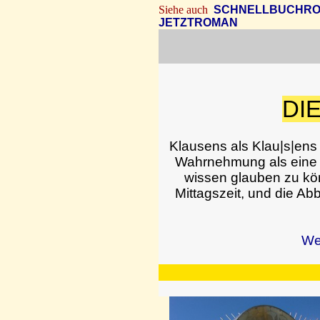
Siehe
auch
SCHNELLBUCHR
JETZTROMAN
DI
Klausens als Klau|s|ens
Wahrnehmung als eine s
wissen glauben zu kö
Mittagszeit, und die A
We