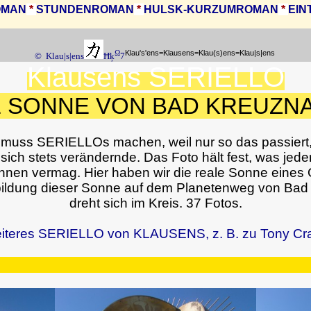
OMAN
*
STUNDENROMAN
*
HULSK-KURZUMROMAN
*
EIN
Ω
Klau's'ens=Klausens=Klau(s)ens=Klau|s|ens
© Klau|s|ens
Ħķ
7
Klausens SERIELLO
E SONNE VON BAD KREUZN
 muss SERIELLOs machen, weil nur so das passiert,
ich stets verändernde. Das Foto hält fest, was jede
nnen vermag. Hier haben wir die reale Sonne eines 
bbildung dieser Sonne auf dem Planetenweg von Bad
dreht sich im Kreis. 37 Fotos.
iteres SERIELLO von KLAUSENS, z. B. zu Tony Cr