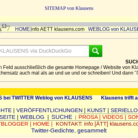
SITEMAP von Klausens
Ω
ķ
7
HOME
info AETT klausens.com
WEBLOG von KLAUS
SUCH
en Feld ausschließlich die gesamte Homepage / Website von K
ichensatz auch mal als ae und ue und oe schreiben! Und dann "
 bei TWITTER
Weblog von KLAUSENS
Klausens trifft a
CHTE
|
VERÖFFENTLICHUNGEN
|
KUNST
|
SERIELL
SUCHE
SEITE
|
WEBLOG
|
PROSA
|
VIDEOS
|
SO
|
TBLOGGER
|
HOME
|
KONTAKT: info [ÄTT] klausens.c
Twitter-Gedichte, gesammelt