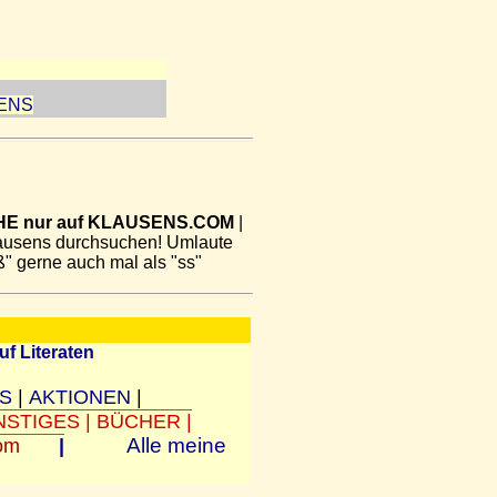
ENS
E nur auf KLAUSENS.COM
|
lausens durchsuchen! Umlaute
ß" gerne auch mal als "ss"
uf Literaten
OS
|
AKTIONEN
|
NSTIGES
|
BÜCHER
|
Alle meine
om
|