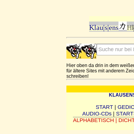
Klau|s|ens
Ħ
Hier oben da drin in dem weiß
für ältere Sites mit anderem Ze
schreiben!
KLAUSENS
START
|
GEDI
AUDIO-CDs
|
START
ALPHABETISCH
|
DICH