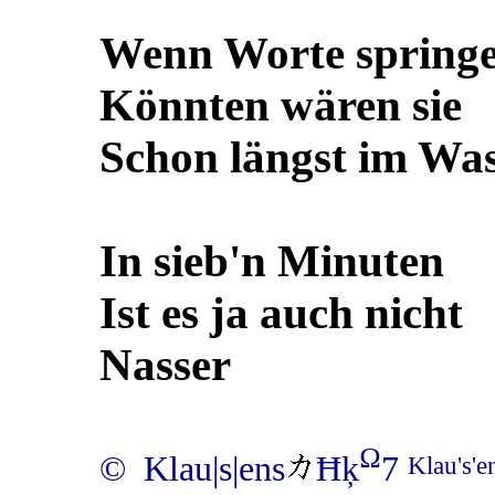
Wenn Worte spring
Könnten wären sie
Schon längst im Wa
In sieb'n Minuten
Ist es ja auch nicht
Nasser
Ω
© Klau|s|ens
Ħķ
7
Klau's'