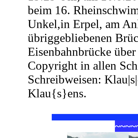
beim 16. Rheinschwim
Unkel,in Erpel, am Anl
übriggebliebenen Brüc
Eisenbahnbrücke über 
Copyright in allen Sc
Schreibweisen: Klau|s
Klau{s}ens.
~
~
~
~