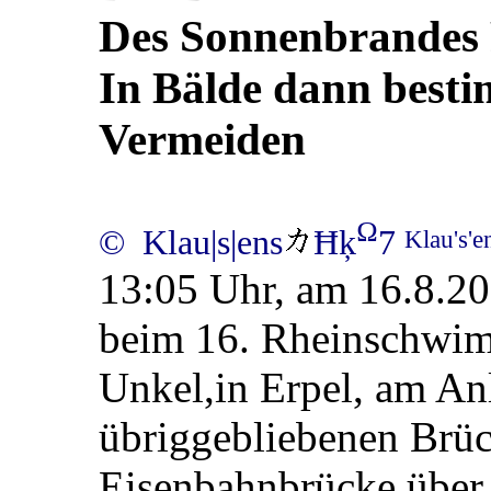
Des Sonnenbrandes
In Bälde dann best
Vermeiden
Ω
© Klau|s|ens
Ħķ
7
Klau's'
13:05 Uhr, am 16.8.20
beim 16. Rheinschwim
Unkel,in Erpel, am Anl
übriggebliebenen Brüc
Eisenbahnbrücke über 