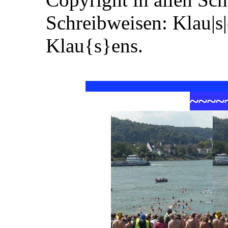
Schreibweisen: Klau|s
Klau{s}ens.
~
~
~
~