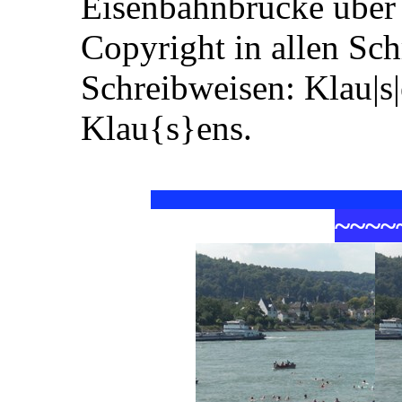
Eisenbahnbrücke über 
Copyright in allen Sc
Schreibweisen: Klau|s
Klau{s}ens.
~
~
~
~