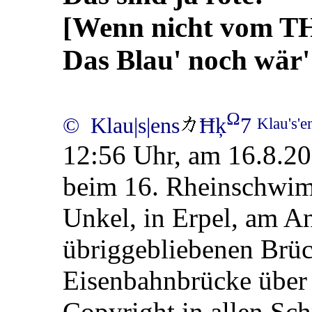
[Wenn nicht vom 
Das Blau' noch wär'
Ω
© Klau|s|ens
Ħķ
7
Klau's'
12:56 Uhr, am 16.8.20
beim 16. Rheinschwim
Unkel, in Erpel, am An
übriggebliebenen Brüc
Eisenbahnbrücke über 
Copyright in allen Sc