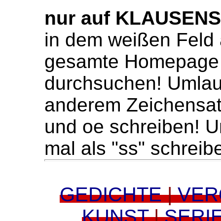
nur auf KLAUSEN
in dem weißen Feld 
gesamte Homepage 
durchsuchen! Umlaute
anderem Zeichensat
und oe schreiben! U
mal als "ss" schreib
GEDICHTE
|
VER
KUNST
|
SERI