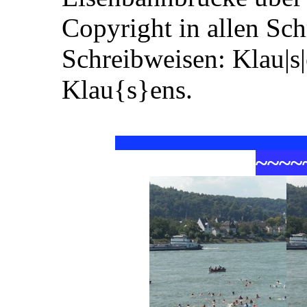
Copyright in allen Sc
Schreibweisen: Klau|s
Klau{s}ens.
~
~
~
~