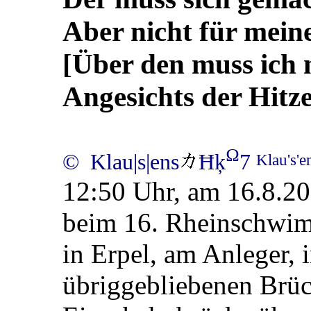
Aber nicht für mei
[Über den muss ich 
Angesichts der Hitz
Ω
© Klau|s|ens
Ħķ
7
Klau's'
12:50 Uhr, am 16.8.20
beim 16. Rheinschwim
in Erpel, am Anleger, 
übriggebliebenen Brüc