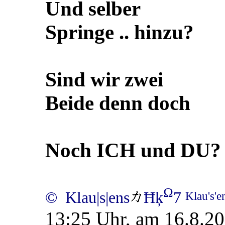
Und selber
Springe .. hinzu?
Sind wir zwei
Beide denn doch
Noch ICH und DU?
Ω
© Klau|s|ens
Ħķ
7
Klau's'
13:25 Uhr, am 16.8.20