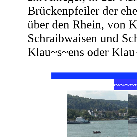
Brückenpfeiler der eh
über den Rhein, von Kl
Schraibwaisen und Sch
Klau~s~ens oder Klau
~
~
~
~