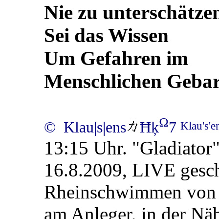
Nie zu unterschätze
Sei das Wissen
Um Gefahren im
Menschlichen Geba
Ω
© Klau|s|ens
Ħķ
7
Klau's'
13:15 Uhr. "Gladiator" 
16.8.2009, LIVE gesch
Rheinschwimmen von E
am Anleger, in der Nä