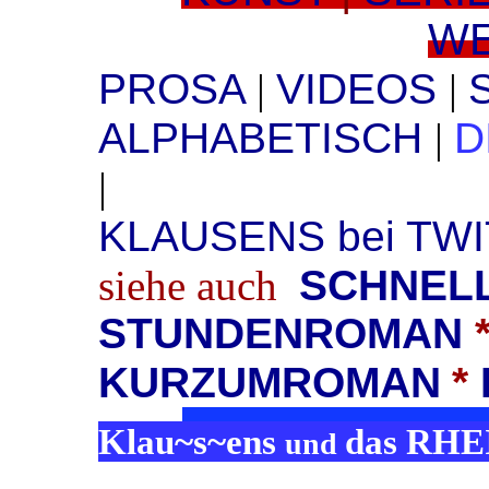
W
PROSA
|
VIDEOS
|
ALPHABETISCH
|
D
|
KLAUSENS bei TW
siehe
auch
SCHNEL
STUNDENROMAN
KURZUMROMAN
*
Klau~s~ens
das RH
und