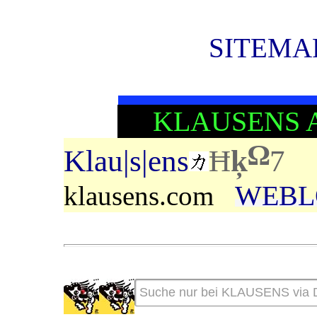
SITEMAP
KLAUSENS 
Ω
Klau|s|ens
Ħ
ķ
7
WEBL
klausens.com