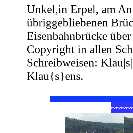
Unkel,in Erpel, am Anl
übriggebliebenen Brüc
Eisenbahnbrücke über 
Copyright in allen Sc
Schreibweisen: Klau|s
Klau{s}ens.
~
~
~
~