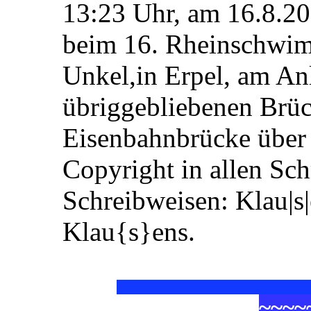
13:23 Uhr, am 16.8.20
beim 16. Rheinschwim
Unkel,in Erpel, am Anl
übriggebliebenen Brüc
Eisenbahnbrücke über 
Copyright in allen Sc
Schreibweisen: Klau|s
Klau{s}ens.
~
~
~
~