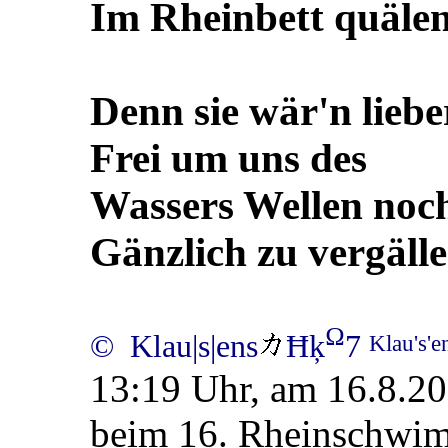
Im Rheinbett quäle
Denn sie wär'n liebe
Frei um uns des
Wassers Wellen noc
Gänzlich zu vergäll
Ω
© Klau|s|ens
Ħķ
7
Klau's'
13:19 Uhr, am 16.8.20
beim 16. Rheinschwim