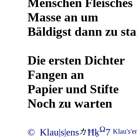
Menschen Fleisches
Masse an um
Bäldigst dann zu sta
Die ersten Dichter
Fangen an
Papier und Stifte
Noch zu warten
Ω
© Klau|s|ens
Ħķ
7
Klau's'