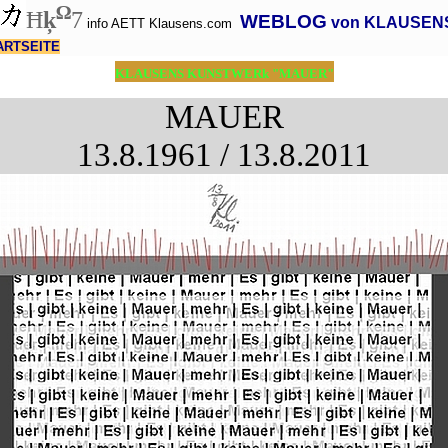
Ω
Ħ
ķ
7
WEBLOG
von KLAUSEN
info AETT Klausens.com
ARTSEITE
KLAUSENS KUNSTWERk "MAUER"
MAUER
13.8.1961 / 13.8.2011