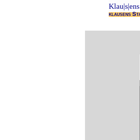
Klau|s|ens
S
KLAUSENS
T