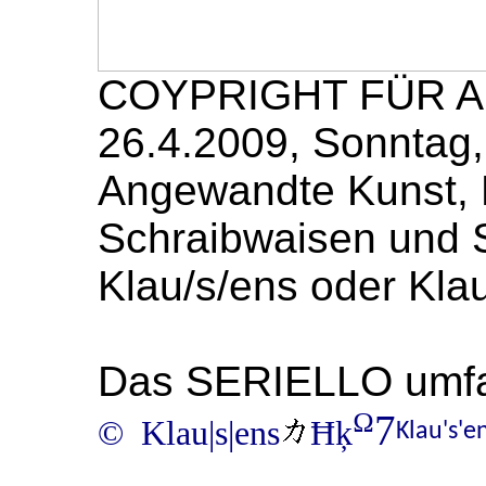
COYPRIGHT FÜR A
26.4.2009, Sonntag,
Angewandte Kunst,
Schraibwaisen und S
Klau/s/ens oder Kla
Das SERIELLO umfa
Ω
7
© Klau|s|ens
Ħķ
Klau's'