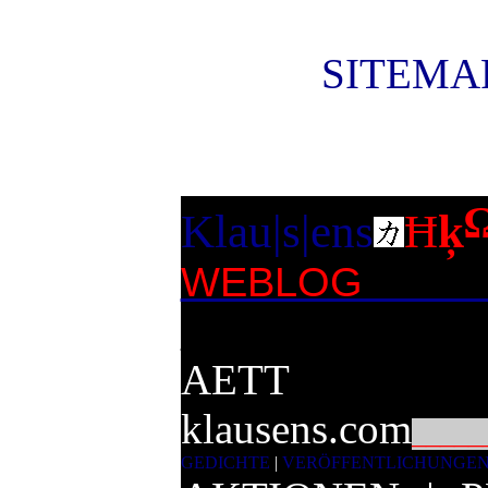
SITEMAP
Klau|s|ens
Ħ
ķ
WEBLOG vo
______________
AETT
klausens.com
_____
GEDICHTE
|
VERÖFFENTLICHUNGE