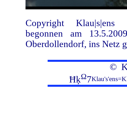
Copyright Klau|s|ens
begonnen am 13.5.2009
Oberdollendorf, ins Netz g
© Kl
Ω
Ħķ
7
Klau's'ens=K