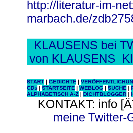
http://literatur-im-net
marbach.de/zdb275
KLAUSENS bei TW
von KLAUSENS
Kl
START
|
GEDICHTE
|
VERÖFFENTLICHU
CDs
|
STARTSEITE
|
WEBLOG
|
SUCHE
|
ALPHABETISCH A-Z
|
DICHTBLOGGER
|
KONTAKT: info [Ä
meine Twitter-