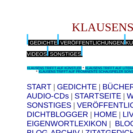
KLAUSENS
GEDICHTE
VERÖFFENTLICHUNGEN
K
VIDEOS
SONSTIGES
KLAUSENS TRIFFT AUF KÜNSTLER
KLAUSENS TRIFFT AUF LITER
*
KLAUSENS TRIFFT AUF PROMINENTE SCHAUSPIELER SON
*
START
GEDICHTE
BÜCHE
|
|
AUDIO-CDs
STARTSEITE
W
|
|
SONSTIGES
VERÖFFENTL
|
DICHTBLOGGER
HOME
LI
|
|
EIGENWORTLEXIKON
BLOG
|
BLOG-ARCHIV
ZITATGEDIC
|