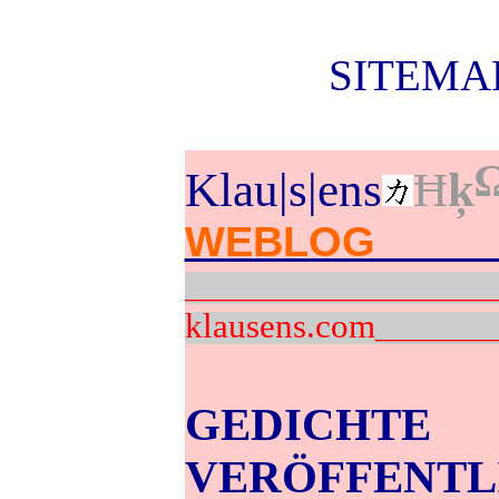
SITEMAP
Klau|s|ens
Ħ
ķ
WEBLOG v
_____________________
klausens.com
________
GED
VERÖFFE