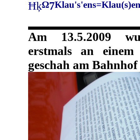
Ω
Klau's'ens=Klau(s)e
Ħķ
7
Am 13.5.2009 wur
erstmals an einem
geschah am Bahnhof