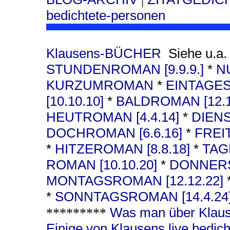
bedichtete-personen
Klausens-BÜCHER
Siehe u.a
STUNDENROMAN [9.9.9.]
*
N
KURZUMROMAN
*
EINTAGES
[10.10.10]
*
BALDROMAN [12.1
HEUTROMAN [4.4.14]
*
DIENS
DOCHROMAN [6.6.16]
*
FREI
*
HITZEROMAN [8.8.18]
*
TAG
ROMAN [10.10.20]
*
DONNERS
MONTAGSROMAN [12.12.22]
*
SONNTAGSROMAN [14.4.24
Was man über Klaus
*********
Einige von Klausens live bedic