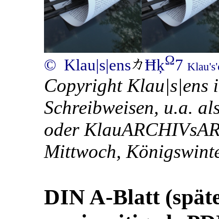
Ω
© Klau|s|ens
Ħķ
7
Klau's
Copyright Klau|s|ens 
Schreibweisen, u.a. al
oder KlauARCHIVsARC
Mittwoch, Königswinte
DIN A-Blatt (späte