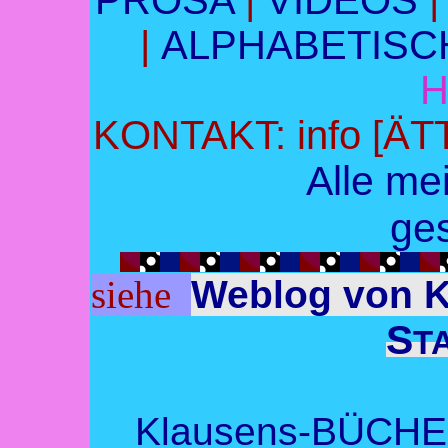
PROSA
|
VIDEOS
|
ALPHABETIS
KONTAKT: info [ÄTT
Alle me
ge
siehe
Weblog von
S
T
Klausens-BÜCH