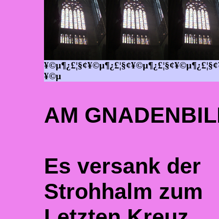
¥©µ¶¿£¦§¢¥©µ¶¿£¦§¢¥©µ¶¿£¦§¢¥©µ¶¿£¦§¢
¥©µ
AM GNADENBIL
Es versank der
Strohhalm zum
Letzten Kreuz