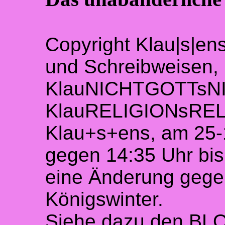
Copyright Klau|s|ens
und Schreibweisen, u
KlauNICHTGOTTsN
KlauRELIGIONsREL
Klau+s+ens, am 25-
gegen 14:35 Uhr bi
eine Änderung geg
Königswinter.
Siehe dazu den BL