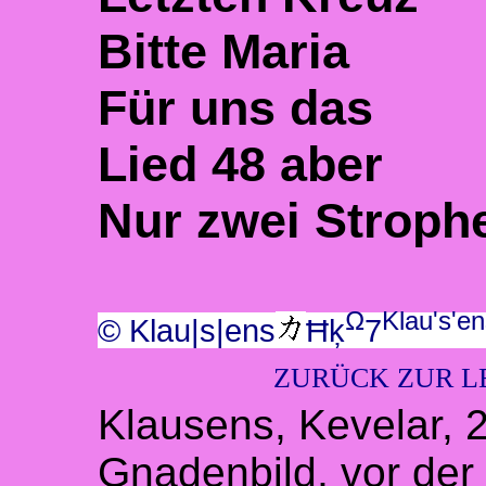
Bitte Maria
Für uns das
Lied 48 aber
Nur zwei Stroph
Ω
Klau's'e
© Klau|s|ens
Ħķ
7
ZURÜCK ZUR LE
Klausens, Kevelar, 
Gnadenbild, vor der