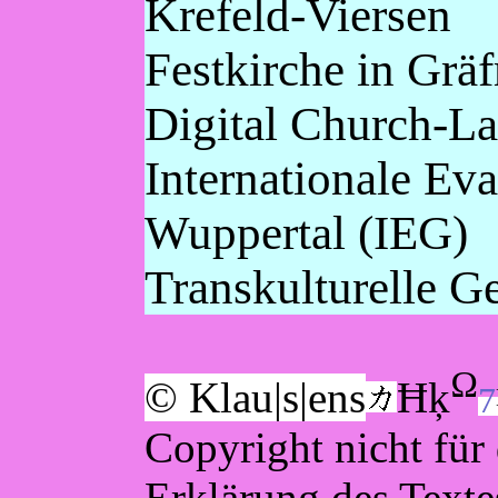
Krefeld-Viersen
Festkirche in Gräf
Digital Church-La
Internationale Ev
Wuppertal (IEG)
Transkulturelle 
Ω
© Klau|s|ens
Ħķ
7
Copyright nicht für 
Erklärung des Texte