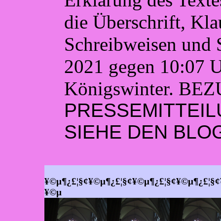
die Überschrift, Klau
Schreibweisen und 
2021 gegen 10:07
Königswinter. BEZ
PRESSEMITTEILUN
SIEHE DEN BLO
¥©µ¶¿£¦§¢¥©µ¶¿£¦§¢¥©µ¶¿£¦§¢¥©µ¶¿£¦§¢
¥©µ