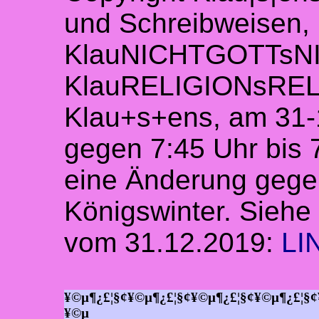
und Schreibweisen, u
KlauNICHTGOTTsN
KlauRELIGIONsREL
Klau+s+ens, am 31-
gegen 7:45 Uhr bis
eine Änderung geg
Königswinter. Sieh
vom 31.12.2019:
LI
¥©µ¶¿£¦§¢¥©µ¶¿£¦§¢¥©µ¶¿£¦§¢¥©µ¶¿£¦§¢
¥©µ