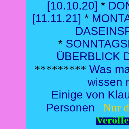
[10.10.20]
*
DO
[11.11.21]
*
MONTA
DASEINSR
*
SONNTAGSR
ÜBERBLICK
*********
Was man
wissen 
Einige von Klau
Personen
| Nur 
Veröffe