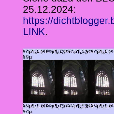
25.12.2024:
https://dichtblogger
LINK
.
¥©µ¶¿£¦§¢¥©µ¶¿£¦§¢¥©µ¶¿£¦§¢¥©µ¶¿£¦§¢
¥©µ
¥©µ¶¿£¦§¢¥©µ¶¿£¦§¢¥©µ¶¿£¦§¢¥©µ¶¿£¦§¢
¥©µ