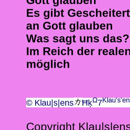
Gott glauben
Es gibt Gescheitert
an Gott glauben
Was sagt uns das?
Im Reich der realen
möglich
Ω
Klau's'e
© Klau|s|ens
Ħķ
7
Copyright Klau|s|ens