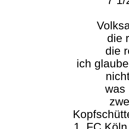
7 1/
Volks
die 
die 
ich glaube
nich
was 
zwe
Kopfschütt
1. FC Köln