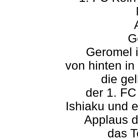
G
Geromel 
von hinten in
die gel
der 1. FC
Ishiaku und e
Applaus d
das T