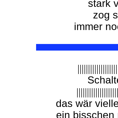
stark 
zog s
immer noc
|||||||||||||||||||
Schalt
|||||||||||||||||||
das wär viell
ein bissche