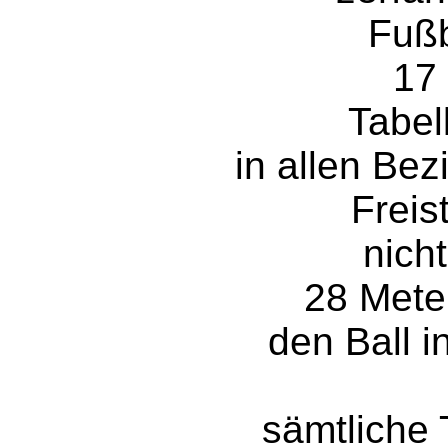
Fußb
17
Tabel
in allen Be
Freis
nicht
28 Mete
den Ball i
sämtliche 