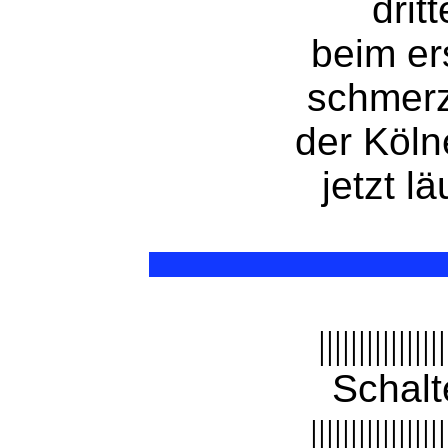
drit
beim er
schmerz
der Köln
jetzt lä
||||||||||||||||
Schalt
|||||||||||||||||