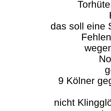
Torhüt
das soll ein
Fehle
wegen
No
g
9 Kölner g
nicht Klinggl