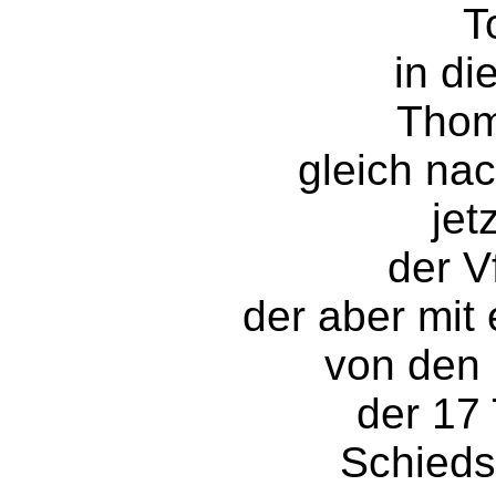
T
in di
Thom
gleich na
jet
der 
der aber mit
von den 
der 17
Schieds