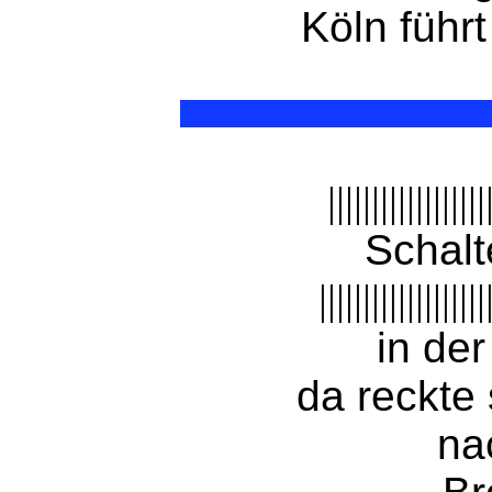
Köln führ
||||||||||||||||||
Schalt
|||||||||||||||||||
in der
da reckte
na