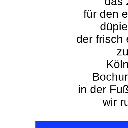
das 
für den 
düpie
der frisch
zu
Köln
Bochu
in der Fu
wir r