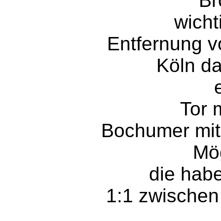
Br
wicht
Entfernung v
Köln da
Tor 
Bochumer mit
Mög
die habe
1:1 zwische