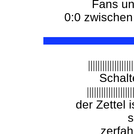
Fans unt
0:0 zwische
|||||||||||||||||||
Schalt
|||||||||||||||||||
der Zettel 
s
zerfah