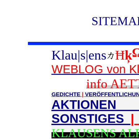
SITEMAP
Klau|s|ens
Ħ
ķ
WEBLOG von Kl
info AET
GEDICHTE
|
VERÖFFENTLICHU
AKTIONE
SONSTIGES
KLAUSENS AL