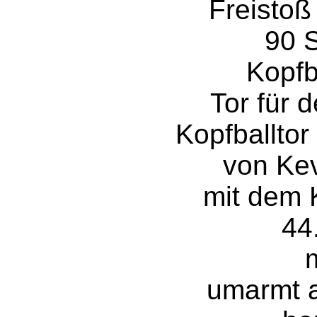
Freistoß 
90 
Kopfb
Tor für 
Kopfballtor
von Ke
mit dem K
44
m
umarmt a