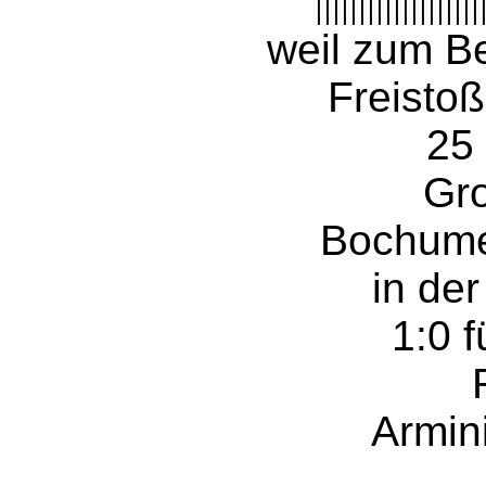
|||||||||||||||||||
weil zum B
Freistoß
25
Gro
Bochume
in der
1:0 f
Armini