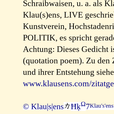
Schraibwaisen, u. a. als 
Klau(s)ens, LIVE geschri
Kunstverein, Hochstad
POLITIK, es spricht gerad
Achtung: Dieses Gedicht
(quotation poem). Zu den 
und ihrer Entstehung siehe
www.klausens.com/zitatge
Ω
© Klau|s|ens
Ħķ
7
Klau's'en