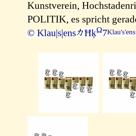
Kunstverein, Hochstad
POLITIK, es spricht gerad
Ω
© Klau|s|ens
Ħķ
7
Klau's'en