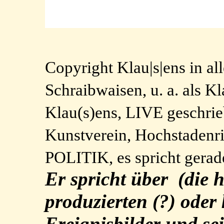
Copyright Klau|s|ens in a
Schraibwaisen, u. a. als 
Klau(s)ens, LIVE geschri
Kunstverein, Hochstad
POLITIK, es spricht gerad
Er spricht über (die
produzierten (?) ode
Ereignisbilder und se