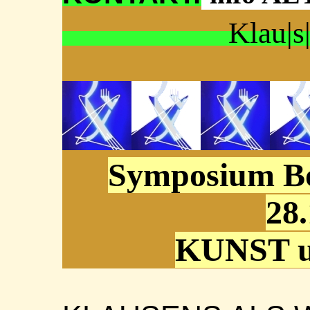
Klau|s
Symposium Bo
28.
KUNST 