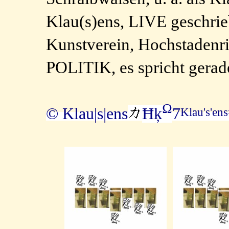
Klau(s)ens, LIVE geschri
Kunstverein, Hochstad
POLITIK, es spricht gera
Ω
© Klau|s|ens
Ħķ
7
Klau's'en