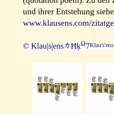
(quotation poem). Zu den 
und ihrer Entstehung siehe
www.klausens.com/zitatge
Ω
© Klau|s|ens
Ħķ
7
Klau's'en