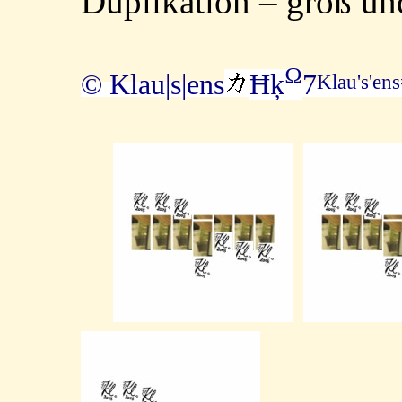
Duplikation – groß und
Ω
© Klau|s|ens
Ħķ
7
Klau's'en