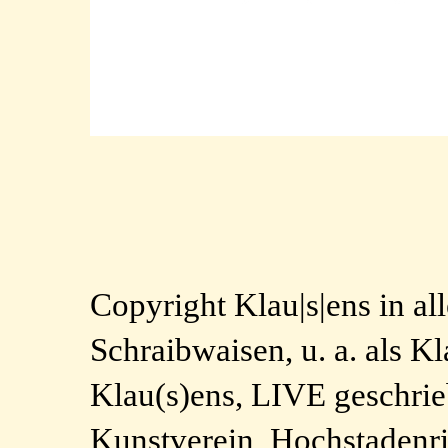
Copyright Klau|s|ens in a
Schraibwaisen, u. a. als 
Klau(s)ens, LIVE geschri
Kunstverein, Hochstad