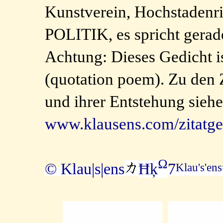
Kunstverein, Hochstad
POLITIK, es spricht gerad
Achtung: Dieses Gedicht
(quotation poem). Zu den 
und ihrer Entstehung siehe
www.klausens.com/zitatge
Ω
© Klau|s|ens
Ħķ
7
Klau's'en