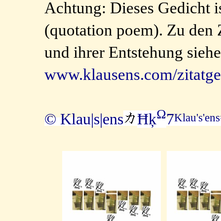
Achtung: Dieses Gedicht
(quotation poem). Zu den 
und ihrer Entstehung siehe
www.klausens.com/zitatge
Ω
© Klau|s|ens
Ħķ
7
Klau's'en