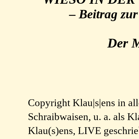
– Beitrag zu
Der 
Copyright Klau|s|ens in a
Schraibwaisen, u. a. als 
Klau(s)ens, LIVE geschri