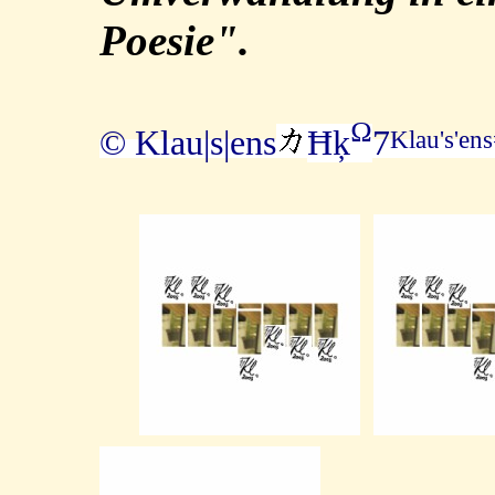
Poesie".
Ω
© Klau|s|ens
Ħķ
7
Klau's'en