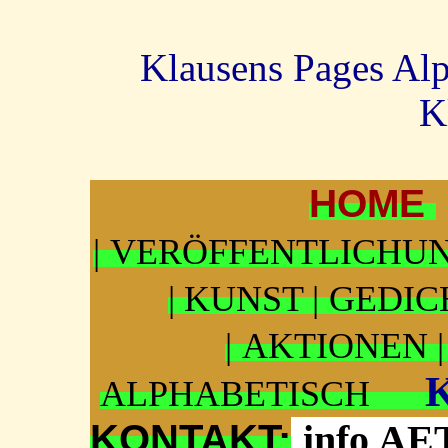
Klausens Pages Alp
K
HOME
|
VERÖFFENTLICHUN
|
KUNST |
GEDICH
|
AKTIONEN |
KL
ALPHABETISCH
KONTAKT:
info AE