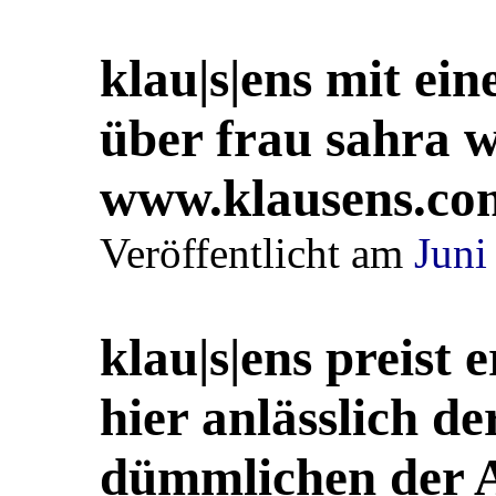
klau|s|ens mit ei
über frau sahra 
www.klausens.co
Veröffentlicht am
Juni
klau|s|ens preist
hier anlässlich d
dümmlichen der 