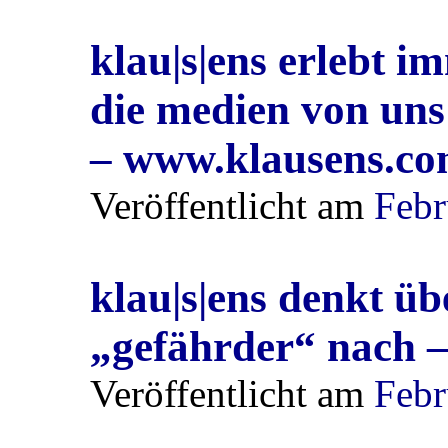
klau|s|ens erlebt i
die medien von uns 
– www.klausens.c
Veröffentlicht am
Febr
klau|s|ens denkt üb
„gefährder“ nach 
Veröffentlicht am
Febr