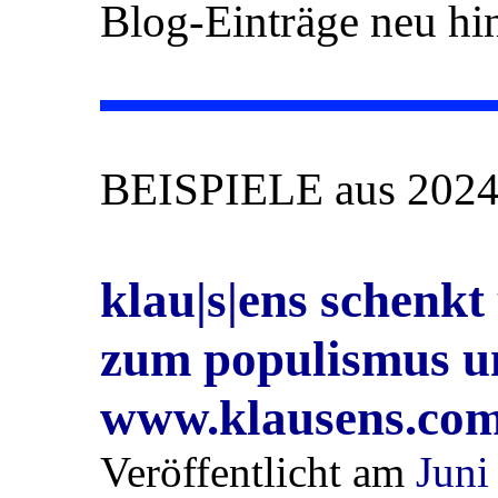
Blog-Einträge neu hi
BEISPIELE aus 202
klau|s|ens schenkt
zum populismus un
www.klausens.co
Veröffentlicht am
Juni