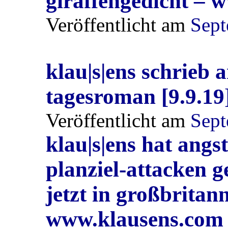
giraffengedicht – 
Veröffentlicht am
Sept
klau|s|ens schrieb 
tagesroman [9.9.1
Veröffentlicht am
Sept
klau|s|ens hat angs
planziel-attacken 
jetzt in großbritan
www.klausens.com