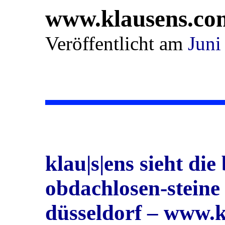
www.klausens.co
Veröffentlicht am
Juni
klau|s|ens sieht di
obdachlosen-steine
düsseldorf – www.