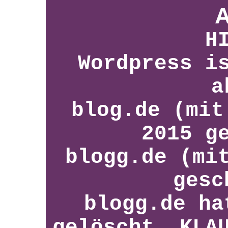
A
H
Wordpress i
a
blog.de (mit
2015 g
blogg.de (mi
gesc
blogg.de ha
gelöscht, KLA