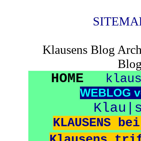
SITEMAP
Klausens Blog Arch
Blog
HOME
klau
WEBLOG
v
Klau|
KLAUSENS bei
Klausens tri