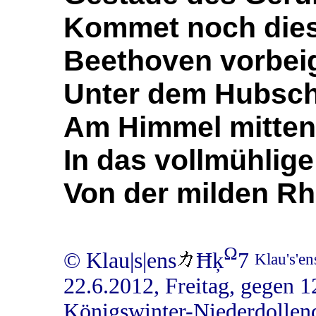
Kommet noch die
Beethoven vorbei
Unter dem Hubsc
Am Himmel mitten
In das vollmühlig
Von der milden Rh
Ω
© Klau|s|ens
Ħķ
7
Klau's'e
22.6.2012, Freitag, gegen
Königswinter-Niederdollend