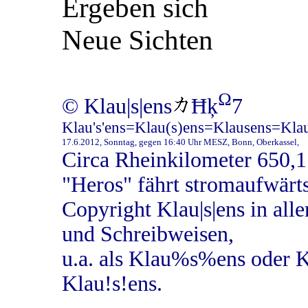
Ergeben sich
Neue Sichten
Ω
© Klau|s|ens
Ħķ
7
Klau's'ens=Klau(s)ens=Klausens=Klau
17.6.2012, Sonntag, gegen 16:40 Uhr MESZ, Bonn, Oberkassel,
Circa Rheinkilometer 650,
"Heros" fährt stromaufwärts
Copyright Klau|s|ens in all
und Schreibweisen,
u.a. als Klau%s%ens oder 
Klau!s!ens.