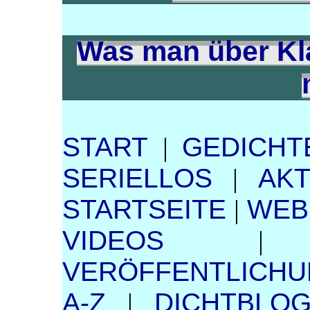
Was man über Kla
START
|
GEDICHT
SERIELLOS
|
AK
STARTSEITE
|
WEB
VIDEOS
VERÖFFENTLICH
A-Z
|
DICHTBLO