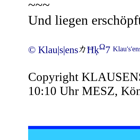
~~~
Und liegen erschöpft
Ω
© Klau|s|ens
Ħķ
7
Klau's'e
Copyright KLAUSENS 
10:10 Uhr MESZ, Köni