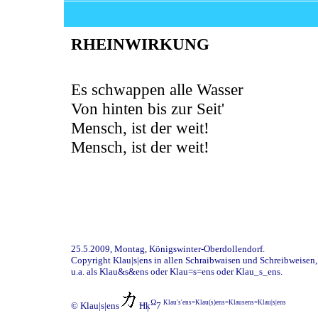
RHEINWIRKUNG
Es schwappen alle Wasser
Von hinten bis zur Seit'
Mensch, ist der weit!
Mensch, ist der weit!
25.5.2009, Montag, Königswinter-Oberdollendorf.
Copyright Klau|s|ens in allen Schraibwaisen und Schreibweisen,
u.a. als Klau&s&ens oder Klau=s=ens oder Klau_s_ens.
Ω
Klau's'ens=Klau(s)ens=Klausens=Klau|s|ens
© Klau|s|ens
Ħķ
7