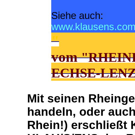
Siehe auch:
www.klausens.com/
"
vom
"RHEIN
ECHSE-LEN
Mit seinen Rheinge
handeln, oder auc
Rhein!) erschließ