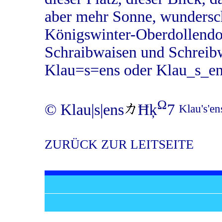
aber mehr Sonne, wundersc
Königswinter-Oberdollendo
Schraibwaisen und Schreibw
Klau=s=ens oder Klau_s_en
Ω
© Klau|s|ens
Ħķ
7
Klau's'e
ZURÜCK ZUR LEITSEITE