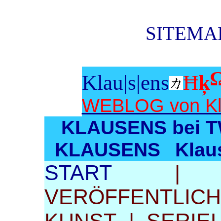
SITEMAP
Klau|s|ens
Ħ
ķ
WEBLOG von Kl
KLAUSENS bei 
KLAUSENS
Klaus
START
VERÖFFENTLI