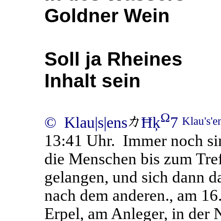
Goldner Wein
Soll ja Rheines
Inhalt sein
Ω
© Klau|s|ens
Ħķ
7
Klau's'
13:41 Uhr. Immer noch sind
die Menschen bis zum Tre
gelangen, und sich dann d
nach dem anderen., am 16.
Erpel, am Anleger, in der