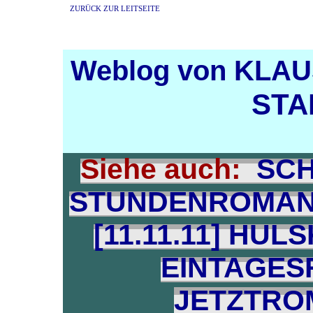
ZURÜCK ZUR LEITSEITE
Weblog von KLA
STA
Siehe auch:
SC
STUNDENROMAN [
[11.11.11]
HULS
EINTAGESR
JETZTROM