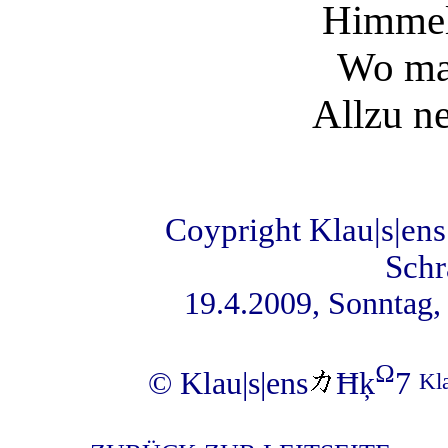
Himmels
Wo ma
Allzu ne
Coypright Klau|s|ens
Schr
19.4.2009, Sonntag,
Ω
© Klau|s|ens
Ħķ
7
Kl