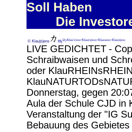
Soll Haben
Die Investor
Ω
Klau's'ens=Klau(s)ens=Klausens=Klau|s|ens
© Klau|s|ens
Ħķ
7
LIVE GEDICHTET - Copyri
Schraibwaisen und Schre
oder KlauRHEINsRHEIN
KlauNATURTODsNATURT
Donnerstag, gegen 20:0
Aula der Schule CJD in K
Veranstaltung der "IG S
Bebauung des Gebietes 