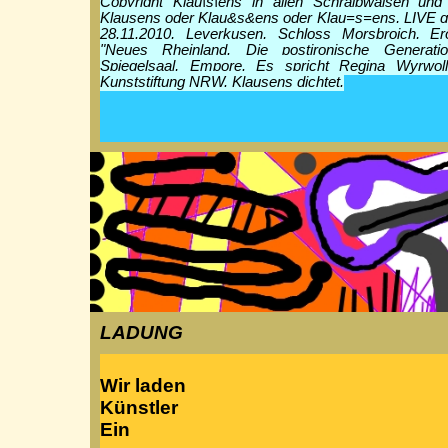
Copyright Klau|s|ens in allen Schraibwaisen und
Klausens oder Klau&s&ens oder Klau=s=ens, LIVE g
28.11.2010, Leverkusen, Schloss Morsbroich, Er
"Neues Rheinland. Die postironische Generati
Spiegelsaal, Empore. Es spricht Regina Wyrwoll
Kunststiftung NRW. Klausens dichtet.
LADUNG
Wir laden
Künstler
Ein