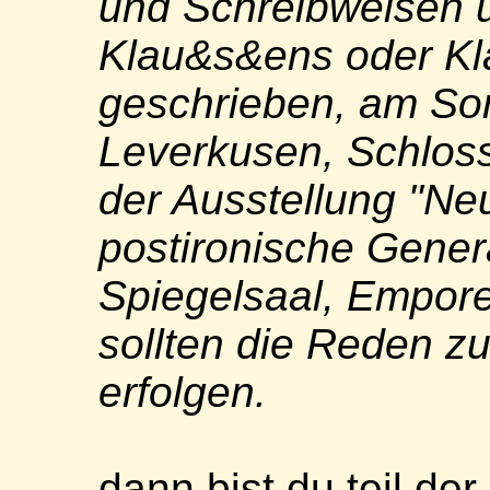
und Schreibweisen u
Klau&s&ens oder Kl
geschrieben, am Son
Leverkusen, Schloss
der Ausstellung "Ne
postironische Gener
Spiegelsaal, Empor
sollten die Reden zur
erfolgen.
dann bist du teil der