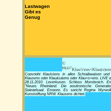
Lastwagen
Gibt es
Genug
© Klau|
ĦķΩ7
Klau's'ens=Klau(s)en
Copyright Klau|s|ens in allen Schraibwaisen und
Klausens oder Klau&s&ens oder Klau=s=ens, LIVE g
28.11.2010, Leverkusen, Schloss Morsbroich, Er
"Neues Rheinland. Die postironische Generati
Spiegelsaal, Empore. Es spricht Regina Wyrwoll
Kunststiftung NRW. Klausens dichtet.