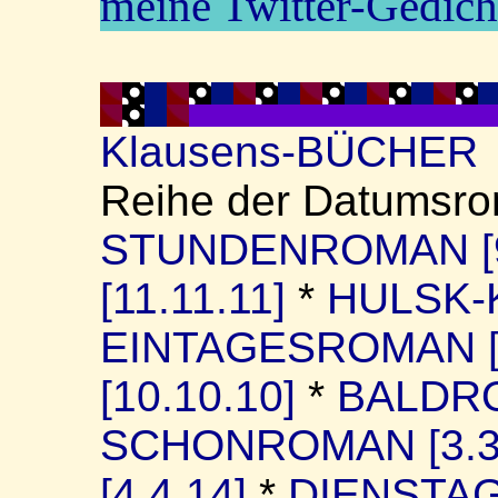
meine Twitter-Gedich
Klausens-BÜCHER
Reihe der Datumsr
STUNDENROMAN [9.
[11.11.11]
*
HULSK
EINTAGESROMAN [8
[10.10.10]
*
BALDRO
SCHONROMAN [3.3
[4.4.14]
*
DIENSTAG