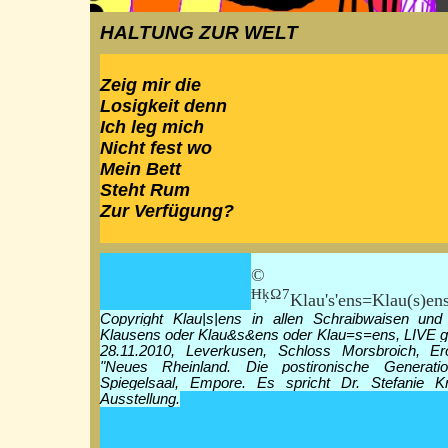
HALTUNG ZUR WELT
Zeig mir die
Losigkeit denn
Ich leg mich
Nicht fest wo
Mein Bett
Steht Rum
Zur Verfügung?
© Klau|
ĦķΩ7
Klau's'ens=Klau(s)en
Copyright Klau|s|ens in allen Schraibwaisen und
Klausens oder Klau&s&ens oder Klau=s=ens, LIVE g
28.11.2010, Leverkusen, Schloss Morsbroich, Er
"Neues Rheinland. Die postironische Generati
Spiegelsaal, Empore. Es spricht Dr. Stefanie Kr
Ausstellung.