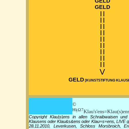
GELD
GELD
| |
| |
| |
| |
| |
| |
| |
| |
| |
V
GELD
[KUNSTSTIFTUNG KLAUS
© Klau|
ĦķΩ7
Klau's'ens=Klau(s)en
Copyright Klau|s|ens in allen Schraibwaisen und
Klausens oder Klau&s&ens oder Klau=s=ens, LIVE g
28.11.2010, Leverkusen, Schloss Morsbroich, Er