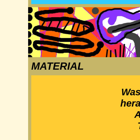
MATERIAL
Was
her