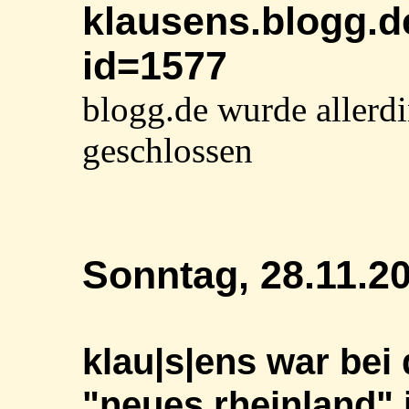
klausens.blogg.d
id=1577
blogg.de wurde allerd
geschlossen
Sonntag, 28.11.2
klau|s|ens war bei
"neues rheinland