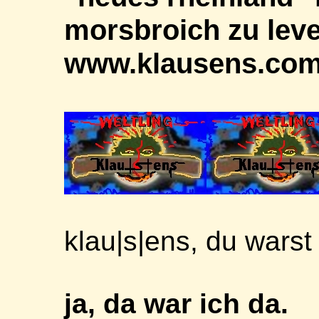
morsbroich zu leve
www.klausens.co
klau|s|ens, du warst
ja, da war ich da.