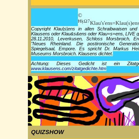
© Klau|
ĦķΩ7
Klau's'ens=Klau(s)en
Copyright Klau|s|ens in allen Schraibwaisen und
Klausens oder Klau&s&ens oder Klau=s=ens, LIVE g
28.11.2010, Leverkusen, Schloss Morsbroich, Er
"Neues Rheinland. Die postironische Generati
Spiegelsaal, Empore. Es spricht Dr. Markus Hei
Museums Morsbroich. Klausens dichtet.
Achtung: Dieses Gedicht ist ein Zitatg
www.klausens.com/zitatgedichte.htm
QUIZSHOW