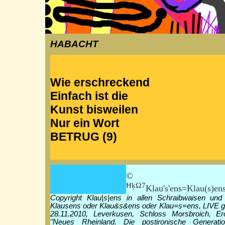
HABACHT
Wie erschreckend
Einfach ist die
Kunst bisweilen
Nur ein Wort
BETRUG (9)
© Klau|
ĦķΩ7
Klau's'ens=Klau(s)en
Copyright Klau|s|ens in allen Schraibwaisen und
Klausens oder Klau&s&ens oder Klau=s=ens, LIVE g
28.11.2010, Leverkusen, Schloss Morsbroich, Er
"Neues Rheinland. Die postironische Generati