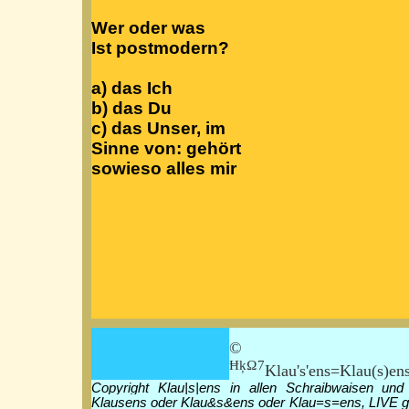
Wer oder was
Ist postmodern?
a) das Ich
b) das Du
c) das Unser, im
Sinne von: gehört
sowieso alles mir
© Klau|
ĦķΩ7
Klau's'ens=Klau(s)en
Copyright Klau|s|ens in allen Schraibwaisen und
Klausens oder Klau&s&ens oder Klau=s=ens, LIVE g