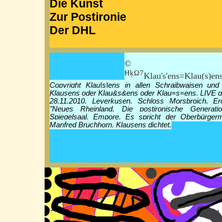
Die Kunst
Zur Postironie
Der DHL
© Klau|
ĦķΩ7
Klau's'ens=Klau(s)en
Copyright Klau|s|ens in allen Schraibwaisen und
Klausens oder Klau&s&ens oder Klau=s=ens, LIVE g
28.11.2010, Leverkusen, Schloss Morsbroich, Er
"Neues Rheinland. Die postironische Generati
Spiegelsaal, Empore. Es spricht der Oberbürger
Manfred Bruchhorn. Klausens dichtet.