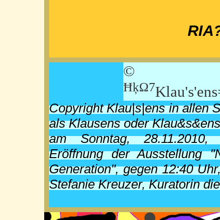
RIA?
© K
ĦķΩ7
Klau's'en
Copyright Klau|s|ens in allen
als Klausens oder Klau&s&ens
am Sonntag, 28.11.2010, 
Eröffnung der Ausstellung "
Generation", gegen 12:40 Uhr,
Stefanie Kreuzer, Kuratorin di