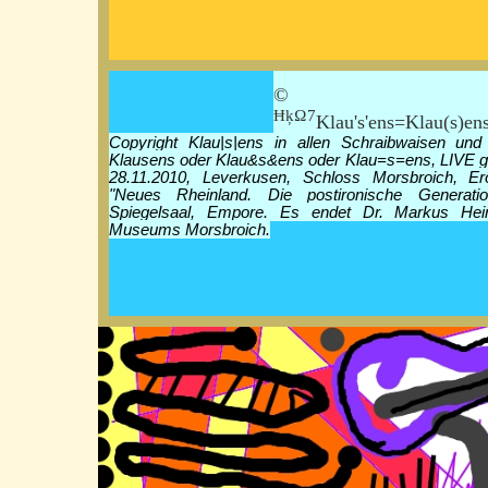
© Klau|
ĦķΩ7
Klau's'ens=Klau(s)en
Copyright Klau|s|ens in allen Schraibwaisen und
Klausens oder Klau&s&ens oder Klau=s=ens, LIVE g
28.11.2010, Leverkusen, Schloss Morsbroich, Er
"Neues Rheinland. Die postironische Generati
Spiegelsaal, Empore. Es endet Dr. Markus Hei
Museums Morsbroich.