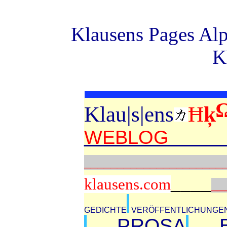
Klausens Pages Alp
K
Klau|s|ens
Ħ
ķ
WEBLOG vo
_____________________
____
klausens.com
__
GEDICHTE
VERÖFFENTLICHUNGE
PROSA
BÜ