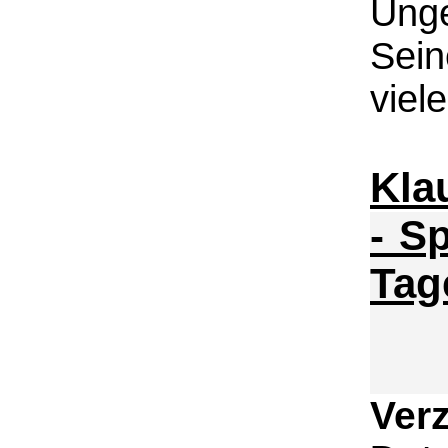
Ung
Sein
viel
Kla
- S
Tag
Ver