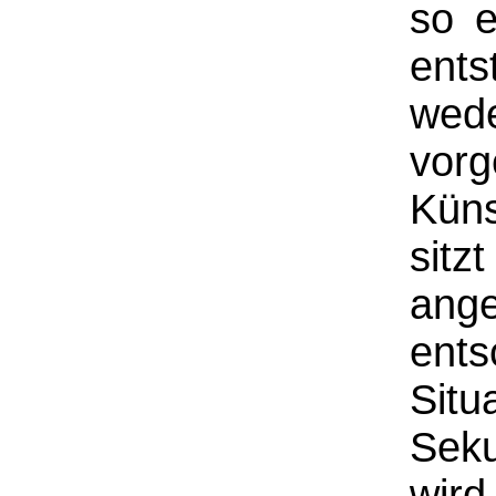
so e
ents
wed
vorg
Kün
sit
ang
ent
Situ
Sek
wird