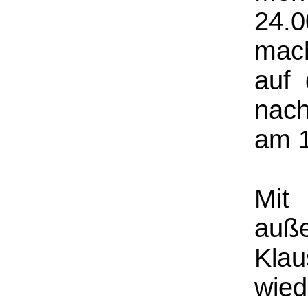
24.
mach
auf 
nac
am 1
Mit
auße
Kla
wie