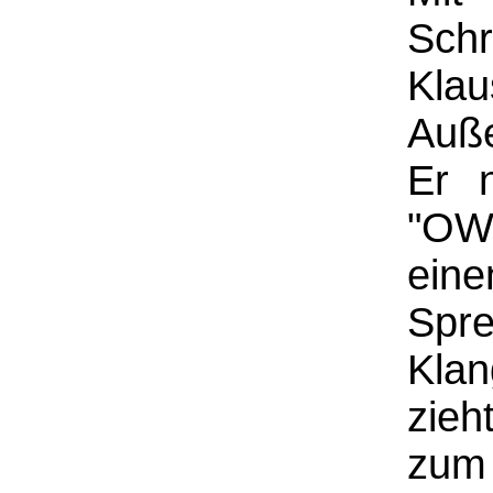
Schr
Klau
Auße
Er 
"OW
eine
Spr
Kla
zieh
zum 