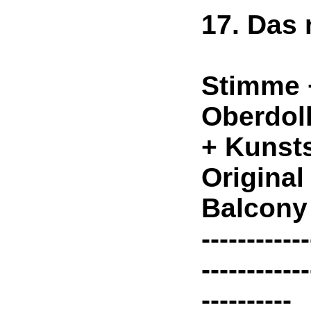
17. Das 
3
Stimme 
Oberdol
+ Kunsts
Original
Balcony
------------
------------
----------