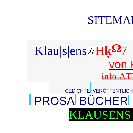
SITEMAP
Ω
Klau|s|en
s
Ħ
ķ
7
von 
info ÄT
GEDICHTE
VERÖFFENTLIC
PROSA
BÜCHER
KLAUSENS