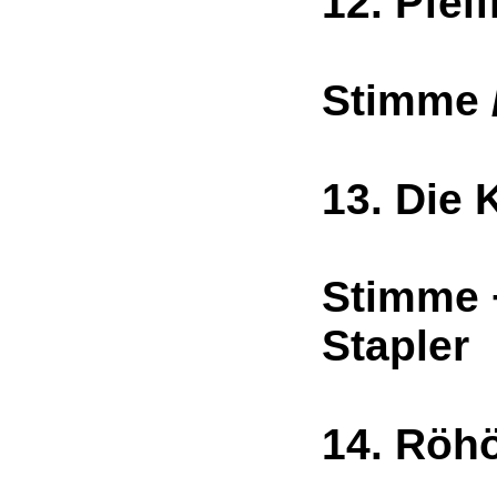
12. Pfe
1
Stimme 
13. Di
2
Stimme +
Stapler
14. R
1