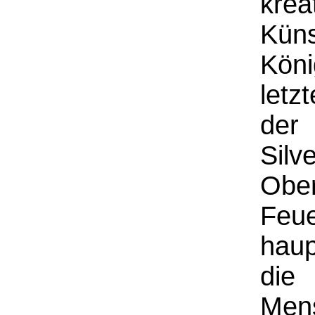
kre
Kü
Köni
letz
der
Sil
Obe
Feu
haup
die 
Mens