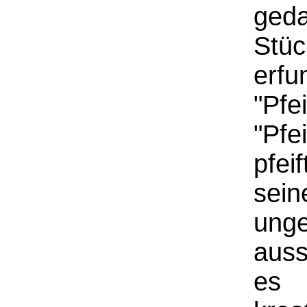
ged
Stü
erf
"P
"Pfe
pfei
se
un
auss
es 