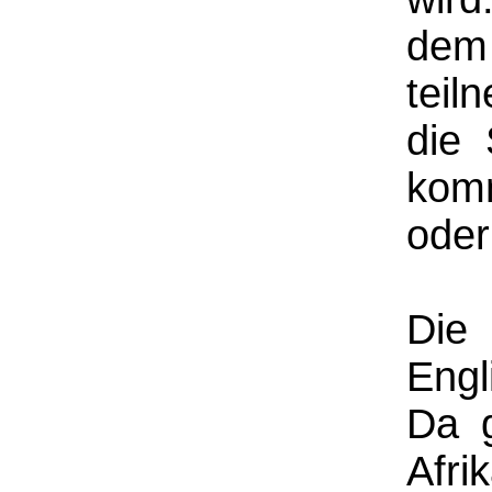
dem
teil
die 
kom
oder
Die 
Engl
Da g
Afr