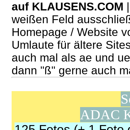
auf KLAUSENS.COM
|
weißen Feld ausschließ
Homepage / Website v
Umlaute für ältere Sit
auch mal als ae und u
dann "ß" gerne auch ma
S
ADAC Ka
125 Fotos (+ 1 Foto