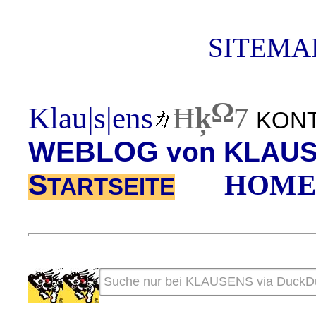
SITEMAP
Ω
Klau|s|ens
Ħ
ķ
7
KONTA
WEBLOG
von KLAU
S
HOME
TARTSEITE