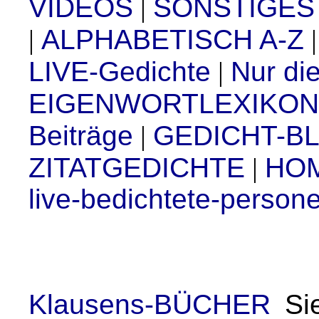
VIDEOS
|
SONSTIGES
|
ALPHABETISCH A-Z
LIVE-Gedichte
|
Nur di
EIGENWORTLEXIKON
Beiträge
|
GEDICHT-B
ZITATGEDICHTE
|
HO
live-bedichtete-person
Klausens-BÜCHER
Si