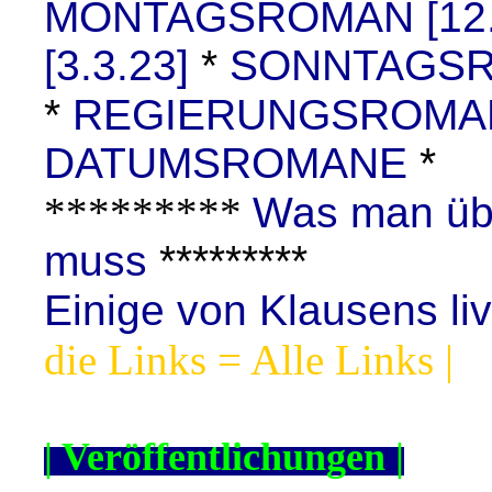
MONTAGSROMAN [12.
[3.3.23]
*
SONNTAGSRO
*
REGIERUNGSROMAN 
DATUMSROMANE
*
*********
Was man übe
muss
*********
Einige von Klausens li
die Links = Alle Links |
| Veröffentlichungen |