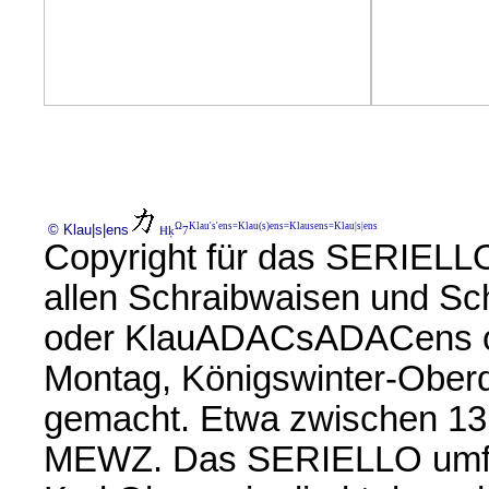
Ω
Klau's'ens=Klau(s)ens=Klausens=Klau|s|ens
© Klau|s|ens
Ħķ
7
Copyright für das SERIELLO 
allen Schraibwaisen und Sch
oder KlauADACsADACens od
Montag, Königswinter-Ober
gemacht. Etwa zwischen 1
MEWZ. Das SERIELLO umfass