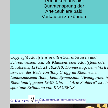
Pobacken uns als
Quantensprung der
Arte Stuhlera bald
Verkaufen zu können
Copyright Klau|s|ens in allen Schraibwaisen und
Schreibweisen, u.a. als Klausens oder Klau(s)ens oder
Klau!s!ens, LIVE, 21.10.2010, Donnerstag, beim Vortr
bzw. bei der Rede von Tony Cragg im Rheinischen
Landesmuseum Bonn, beim Symposium "Avantgarden i
Rheinland", gegen 19:07 Uhr. -- "Arte Stuhlera" ist ei
spontane Erfindung von KLAUSENS.
Ω
Klau's'ens=Klau(s)ens=Klausens=Klau|s|ens
© Klau|s|ens
Ħķ
7