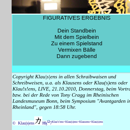
FIGURATIVES ERGEBNIS
Dein Standbein
Mit dem Spielbein
Zu einem Spielstand
Vermixen Bälle
Dann zugebend
Copyright Klau|s|ens in allen Schraibwaisen und
Schreibweisen, u.a. als Klausens oder Klau(s)ens oder
Klau!s!ens, LIVE, 21.10.2010, Donnerstag, beim Vortr
bzw. bei der Rede von Tony Cragg im Rheinischen
Landesmuseum Bonn, beim Symposium "Avantgarden i
Rheinland", gegen 18:58 Uhr.
Ω
Klau's'ens=Klau(s)ens=Klausens=Klau|s|ens
© Klau|s|ens
Ħķ
7