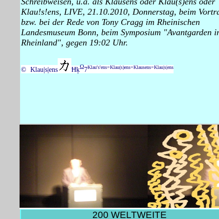
Schreibweisen, u.a. als Klausens oder Klau(s)ens oder
Klau!s!ens, LIVE, 21.10.2010, Donnerstag, beim Vortr
bzw. bei der Rede von Tony Cragg im Rheinischen
Landesmuseum Bonn, beim Symposium "Avantgarden i
Rheinland", gegen 19:02 Uhr.
Ω
Klau's'ens=Klau(s)ens=Klausens=Klau|s|ens
© Klau|s|ens
Ħķ
7
200 WELTWEITE