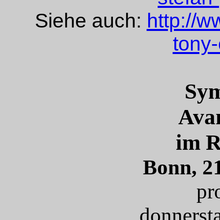
Siehe auch:
http://w
tony
Sy
Ava
im R
Bonn, 2
pr
donnerst