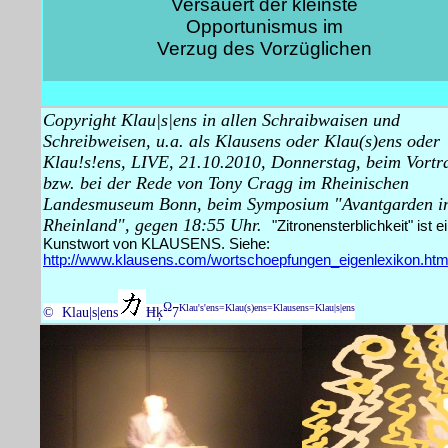
Versauert der kleinste
Opportunismus im
Verzug des Vorzüglichen
Copyright Klau|s|ens in allen Schraibwaisen und
Schreibweisen, u.a. als Klausens oder Klau(s)ens oder
Klau!s!ens, LIVE, 21.10.2010, Donnerstag, beim Vortr
bzw. bei der Rede von Tony Cragg im Rheinischen
Landesmuseum Bonn, beim Symposium "Avantgarden i
Rheinland", gegen 18:55 Uhr.
"Zitronensterblichkeit" ist e
Kunstwort von KLAUSENS. Siehe:
http://www.klausens.com/wortschoepfungen_eigenlexikon.ht
Ω
Klau's'ens=Klau(s)ens=Klausens=Klau|s|ens
© Klau|s|ens
Ħķ
7