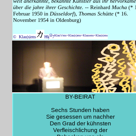
weit anerkannte, bekannte Künstler aus ihr hervorkame
über die jahre ihrer Geschichte. --
Reinhard
Mucha
(* 
Februar 1950 in
Düsseldorf
),
Thomas Schütte
(* 16.
November 1954 in Oldenburg)
Ω
Klau's'ens=Klau(s)ens=Klausens=Klau|s|ens
© Klau|s|ens
Ħķ
7
BY-BEIRAT
Sechs Stunden haben
Sie gesessen um nachher
Den Grad der kühnsten
Verfleischlichung der