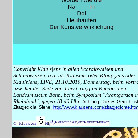
Na im
Del
Heuhaufen
Der Kunstverwirklichung
Copyright Klau|s|ens in allen Schraibwaisen und
Schreibweisen, u.a. als Klausens oder Klau(s)ens oder
Klau!s!ens, LIVE, 21.10.2010, Donnerstag, beim Vortr
bzw. bei der Rede von Tony Cragg im Rheinischen
Landesmuseum Bonn, beim Symposium "Avantgarden i
Rheinland", gegen 18:40 Uhr.
Achtung: Dieses Gedicht ist
Zitatgedicht. Siehe:
http://www.klausens.com/zitatgedichte.ht
Ω
Klau's'ens=Klau(s)ens=Klausens=Klau|s|ens
© Klau|s|ens
Ħķ
7