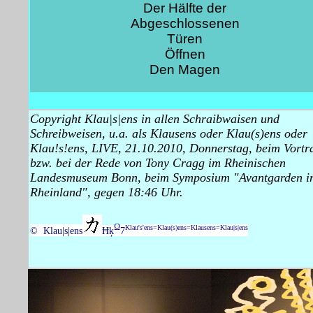
Der Hälfte der
Abgeschlossenen
Türen
Öffnen
Den Magen
Copyright Klau|s|ens in allen Schraibwaisen und
Schreibweisen, u.a. als Klausens oder Klau(s)ens oder
Klau!s!ens, LIVE, 21.10.2010, Donnerstag, beim Vortr
bzw. bei der Rede von Tony Cragg im Rheinischen
Landesmuseum Bonn, beim Symposium "Avantgarden i
Rheinland", gegen 18:46 Uhr.
Ω
Klau's'ens=Klau(s)ens=Klausens=Klau|s|ens
© Klau|s|ens
Ħķ
7