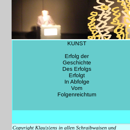
KUNST
Erfolg der
Geschichte
Des Erfolgs
Erfolgt
In Abfolge
Vom
Folgenreichtum
Copyright Klau|s|ens in allen Schraibwaisen und