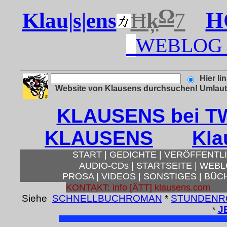
Ω
H
Klau|s|ens
Ħ
ķ
7
WEBLOG 
Hier l
Website von Klausens durchsuchen! Umlaute 
KLAUSENS bei T
KLAUSENS
Kla
START
|
GEDICHTE
|
VERÖFFENTL
AUDIO-CDs
|
STARTSEITE
|
WEB
PROSA
|
VIDEOS
|
SONSTIGES
|
BÜC
KONTAKT: info [ÄTT] klausens.com
Siehe
SCHNELLBUCHROMAN
*
STUNDENR
J
*