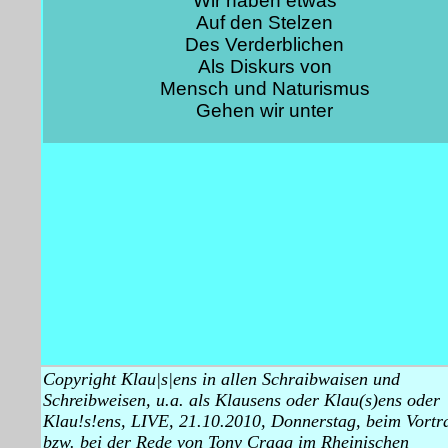
Wir haben etwas
Auf den Stelzen
Des Verderblichen
Als Diskurs von
Mensch und Naturismus
Gehen wir unter
Copyright Klau|s|ens in allen Schraibwaisen und
Schreibweisen, u.a. als Klausens oder Klau(s)ens oder
Klau!s!ens, LIVE, 21.10.2010, Donnerstag, beim Vortr
bzw. bei der Rede von Tony Cragg im Rheinischen