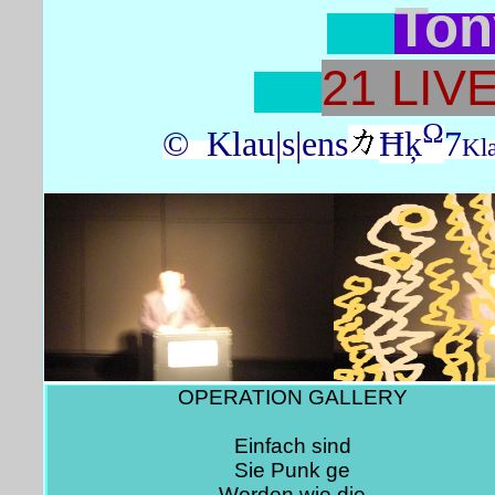
Ton
21 LIV
Ω
© Klau|s|ens
Ħķ
7
Kl
OPERATION GALLERY
Einfach sind
Sie Punk ge
Worden wie die