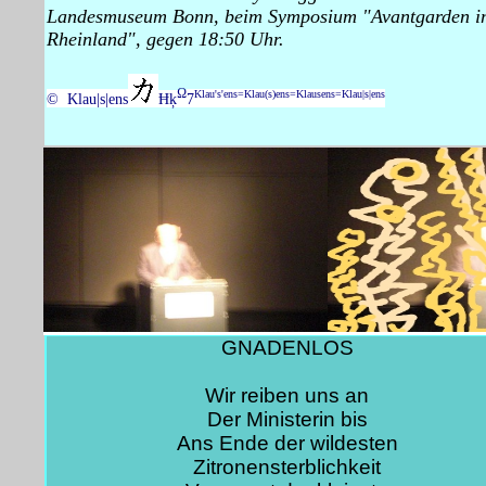
Landesmuseum Bonn, beim Symposium "Avantgarden i
Rheinland", gegen 18:50 Uhr.
Ω
Klau's'ens=Klau(s)ens=Klausens=Klau|s|ens
© Klau|s|ens
Ħķ
7
GNADENLOS
Wir reiben uns an
Der Ministerin bis
Ans Ende der wildesten
Zitronensterblichkeit