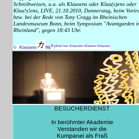
Schreibweisen, u.a. als Klausens oder Klau(s)ens oder
Klau!s!ens, LIVE, 21.10.2010, Donnerstag, beim Vortr
bzw. bei der Rede von Tony Cragg im Rheinischen
Landesmuseum Bonn, beim Symposium "Avantgarden i
Rheinland", gegen 18:43 Uhr.
Ω
Klau's'ens=Klau(s)ens=Klausens=Klau|s|ens
© Klau|s|ens
Ħķ
7
BESUCHERDIENST
In berühmter Akademie
Verstanden wir die
Kumpanei als Fraß