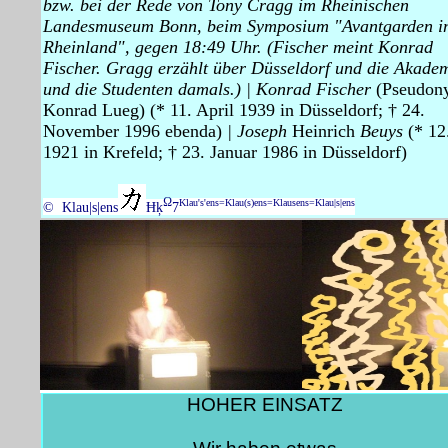
bzw. bei der Rede von Tony Cragg im Rheinischen
Landesmuseum Bonn, beim Symposium "Avantgarden i
Rheinland", gegen 18:49 Uhr. (Fischer meint Konrad
Fischer. Gragg erzählt über Düsseldorf und die Akade
und die Studenten damals.)
| Konrad Fischer
(Pseudon
Konrad Lueg) (* 11. April 1939 in Düsseldorf; † 24.
November 1996 ebenda)
| Joseph
Heinrich
Beuys
(* 12
1921 in Krefeld; † 23. Januar 1986 in Düsseldorf)
Ω
Klau's'ens=Klau(s)ens=Klausens=Klau|s|ens
© Klau|s|ens
Ħķ
7
HOHER EINSATZ