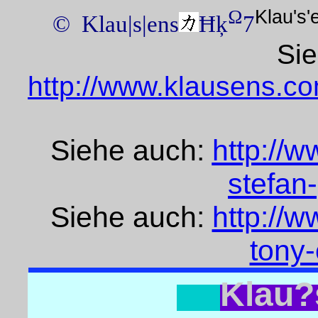
Klau's
Ω
© Klau|s|ens
Ħķ
7
Sie
http://www.klausens.co
Siehe auch:
http://w
stefan
Siehe auch:
http://w
tony
Klau?