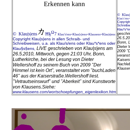
Erkennen kann
© Klau|
Klau's'ens
Copyright
Schreibw
Klau*s*e
Ω
© Klau|s|ens
Ħķ
7
geschri
Klau's'ens=Klau(s)ens=Klausens=Klau|s|ens
26.5.20
Copyright Klau|s|ens in allen Schraib- und
Bonn, L
Schreibweisen, u.a. als Klau/s/ens oder Klau*s*ens oder
Dieter 
LIVE geschrieben von Klau|s|ens am
Klau§s§ens,
2009 "D
26.5.2010, Mittwoch, gegen 21:03 Uhr, Bonn,
veranst
Lutherkirche, bei der Lesung von Dieter
Kaiser
Nachleb
Wellershoff zu seinem Buch von 2009 "Der
Klause
Himmel ist kein Ort", veranstaltet vom "buchLaden
46" aus der Kaiserstraße.
Wellershoff liest.
"Vetrautseinswurf" und "Aberkeit" sind Kunstworte
von Klausens.
Siehe:
www.klausens.com/wortschoepfungen_eigenlexikon.htm