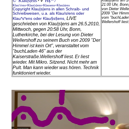
© Klau|s|ens
Ħķ
7
Klau|s|ens am 2
21:00 Uhr, Bonn,
Klau's'ens=Klau(s)ens=Klausens=Klau|s|ens
von Dieter Well
Copyright Klau|s|ens in allen Schraib- und
2009 "Der Himmel
Schreibweisen, u.a. als Klau/s/ens oder
vom "buchLaden 
LIVE
Klau*s*ens oder Klau§s§ens,
Wellershoff liest
geschrieben von Klau|s|ens am 26.5.2010,
Mittwoch, gegen 20:58 Uhr, Bonn,
Lutherkirche, bei der Lesung von Dieter
Wellershoff zu seinem Buch von 2009 "Der
Himmel ist kein Ort", veranstaltet vom
"buchLaden 46" aus der
Kaiserstraße.
Wellershoff liest. Er liest
wieder. Mit Mikro. Sitzend. Nicht mehr am
Pult. Man kann wieder was hören. Technik
funktioniert wieder.