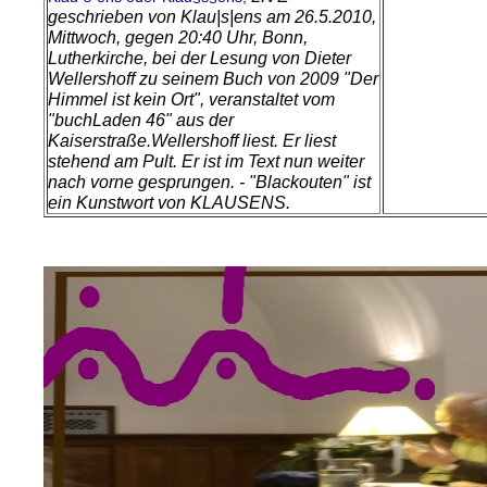
geschrieben von Klau|s|ens am 26.5.2010,
Mittwoch, gegen 20:40 Uhr, Bonn,
Lutherkirche, bei der Lesung von Dieter
Wellershoff zu seinem Buch von 2009 "Der
Himmel ist kein Ort", veranstaltet vom
"buchLaden 46" aus der
Kaiserstraße.
Wellershoff liest. Er liest
stehend am Pult. Er ist im Text nun weiter
nach vorne gesprungen. - "Blackouten" ist
ein Kunstwort von KLAUSENS.