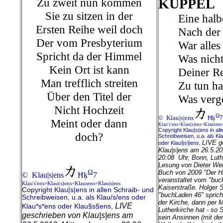
Zu zweit nun kommen
KUPPEL
Sie zu sitzen in der
Eine halb
Ersten Reihe weil doch
Nach der
Der vom Presbyterium
War alles
Spricht da der Himmel
Was nicht
Kein Ort ist kann
Deiner Re
Man trefflich streiten
Zu tun ha
Über den Titel der
Was verg
Nicht Hochzeit
Ω
© Klau|s|ens
Ħķ
7
Meint oder dann
Klau's'ens=Klau(s)ens=Klausens
Copyright Klau|s|ens in all
doch?
Schreibweisen, u.a. als Kl
LIVE g
oder Klau§s§ens,
Klau|s|ens am 26.5.20
20:08 Uhr, Bonn, Luthe
Lesung von Dieter Wel
Ω
Buch von 2009 "Der Hi
© Klau|s|ens
Ħķ
7
veranstaltet vom "buc
Klau's'ens=Klau(s)ens=Klausens=Klau|s|ens
Kaiserstraße.
Holger 
Copyright Klau|s|ens in allen Schraib- und
"buchLaden 46" spricht
Schreibweisen, u.a. als Klau/s/ens oder
der Kirche, dann per M
LIVE
Klau*s*ens oder Klau§s§ens,
Lutherkirche hat - so 
geschrieben von Klau|s|ens am
sein Ansinnen (mit de