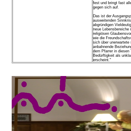
fest und bringt fast a
gegen sich auf.
Das ist der Ausgangsp
ausweitenden Sinnkris
abgründigen Vieldeutig
neue Lebensbereiche ü
religiösen Glaubensvo
wie die Freundschafts
sich über unerwartete 
anbahnende Beziehung 
dem Pfarrer in diese
Bedürftigkeit als unkl
erscheint."