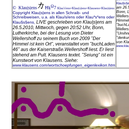
Klau§s§
Ω
© Klau|s|ens
Ħķ
7
am 26.5
Klau's'ens=Klau(s)ens=Klausens=Klau|s|ens
Bonn, L
Copyright Klau|s|ens in allen Schraib- und
Wellers
Schreibweisen, u.a. als Klau/s/ens oder Klau*s*ens oder
Himmel 
LIVE geschrieben von Klau|s|ens am
Klau§s§ens,
"buchLa
26.5.2010, Mittwoch, gegen 20:52 Uhr, Bonn,
Wellers
Lutherkirche, bei der Lesung von Dieter
"Umihnh
"denku
Wellershoff zu seinem Buch von 2009 "Der
von Kl
Himmel ist kein Ort", veranstaltet vom "buchLaden
www.klau
46" aus der Kaiserstraße.
Wellershoff liest. Er liest
stehend am Pult. Klausens textet. "Seiung" ist ein
Kunstwort von Klausens.
Siehe:
www.klausens.com/wortschoepfungen_eigenlexikon.htm