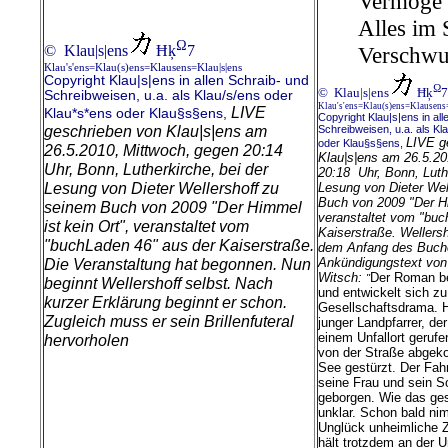
Vermöge 
Alles im 
Ω
© Klau|s|ens
Ħķ
7
Verschw
Klau's'ens=Klau(s)ens=Klausens=Klau|s|ens
Copyright Klau|s|ens in allen Schraib- und
Ω
© Klau|s|ens
Ħķ
7
Schreibweisen, u.a. als Klau/s/ens oder
Klau's'ens=Klau(s)ens=Klausens
LIVE
Klau*s*ens oder Klau§s§ens,
Copyright Klau|s|ens in all
geschrieben von Klau|s|ens am
Schreibweisen, u.a. als Kl
LIVE g
oder Klau§s§ens,
26.5.2010, Mittwoch, gegen 20:14
Klau|s|ens am 26.5.20
Uhr, Bonn, Lutherkirche, bei der
20:18 Uhr, Bonn, Luthe
Lesung von Dieter Wellershoff zu
Lesung von Dieter Wel
Buch von 2009 "Der Hi
seinem Buch von 2009 "Der Himmel
veranstaltet vom "buc
ist kein Ort", veranstaltet vom
Kaiserstraße.
Wellersh
"buchLaden 46" aus der Kaiserstraße.
dem Anfang des Buche
Die Veranstaltung hat begonnen. Nun
Ankündigungstext von
Witsch:
Der Roman be
"
beginnt Wellershoff selbst. Nach
und entwickelt sich zu
kurzer Erklärung beginnt er schon.
Gesellschaftsdrama. Ha
Zugleich muss er sein Brillenfuteral
junger Landpfarrer, de
einem Unfallort gerufen
hervorholen
von der Straße abgek
See gestürzt. Der Fahr
seine Frau und sein S
geborgen. Wie das ges
unklar. Schon bald ni
Unglück unheimliche Z
hält trotzdem an der