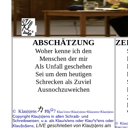
ABSCHÄTZUNG
ZE
Woher kenne ich den
Menschen der mir
Als Unfall geschehen
Sei um dem heutigen
Schrecken als Zuviel
Ausnochzuweichen
Ω
© Klau|s|ens
Ħķ
7
Klau's'ens=Klau(s)ens=Klausens=Klau|s|ens
Copyright Klau|s|ens in allen Schraib- und
Schreibweisen, u.a. als Klau/s/ens oder Klau*s*ens oder
© Klau|
LIVE geschrieben von Klau|s|ens am
Klau§s§ens,
Klau's'ens