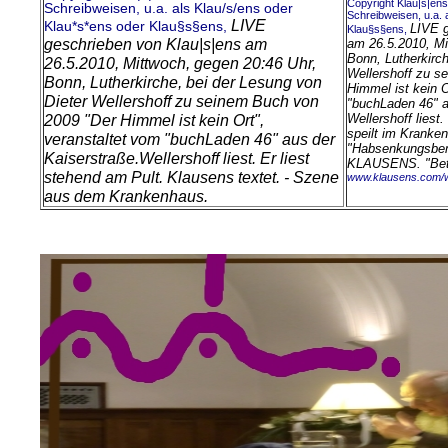
Copyright Klau|s|ens 
Schreibweisen, u.a. als Klau/s/ens oder
Schreibweisen, u.a. 
LIVE
Klau*s*ens oder Klau§s§ens,
LIVE g
Klau§s§ens,
geschrieben von Klau|s|ens am
am 26.5.2010, Mi
Bonn, Lutherkirch
26.5.2010, Mittwoch, gegen 20:46 Uhr,
Wellershoff zu s
Bonn, Lutherkirche, bei der Lesung von
Himmel ist kein O
Dieter Wellershoff zu seinem Buch von
"buchLaden 46" a
2009 "Der Himmel ist kein Ort",
Wellershoff liest
speilt im Kranke
veranstaltet vom "buchLaden 46" aus der
"Habsenkungsbem
Kaiserstraße.
Wellershoff liest. Er liest
KLAUSENS.
"Be
stehend am Pult. Klausens textet. - Szene
www.klausens.com/w
aus dem Krankenhaus.