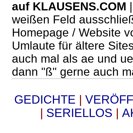
auf KLAUSENS.COM
|
weißen Feld ausschließ
Homepage / Website v
Umlaute für ältere Sit
auch mal als ae und u
dann "ß" gerne auch ma
GEDICHTE
|
VERÖF
|
SERIELLOS
|
A