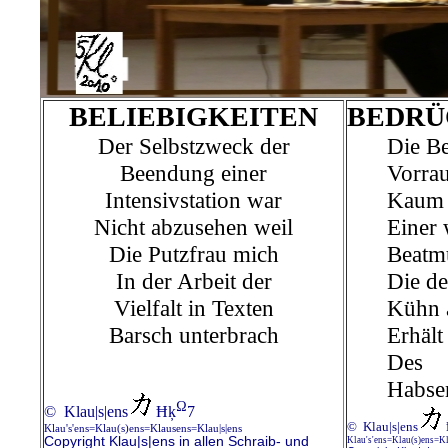
BELIEBIGKEITEN
BEDRÜ
Der Selbstzweck der
Die Be
Beendung einer
Vorrau
Intensivstation war
Kaum 
Nicht abzusehen weil
Einer 
Die Putzfrau mich
Beatm
In der Arbeit der
Die de
Vielfalt in Texten
Kühn 
Barsch unterbrach
Erhält
Des
Habse
Ω
© Klau|s|ens
Ħķ
7
© Klau|s|ens
Klau's'ens=Klau(s)ens=Klausens=Klau|s|ens
Copyright Klau|s|ens in allen Schraib- und
Klau's'ens=Klau(s)ens=K