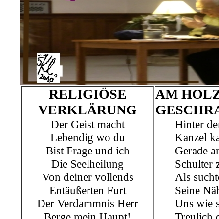
RELIGIÖSE
AM HOL
VERKLÄRUNG
GESCHR
Der Geist macht
Hinter de
Lebendig wo du
Kanzel k
Bist Frage und ich
Gerade an
Die Seelheilung
Schulter 
Von deiner vollends
Als sucht
Entäußerten Furt
Seine Näh
Der Verdammnis Herr
Uns wie s
Berge mein Haupt!
Treulich 