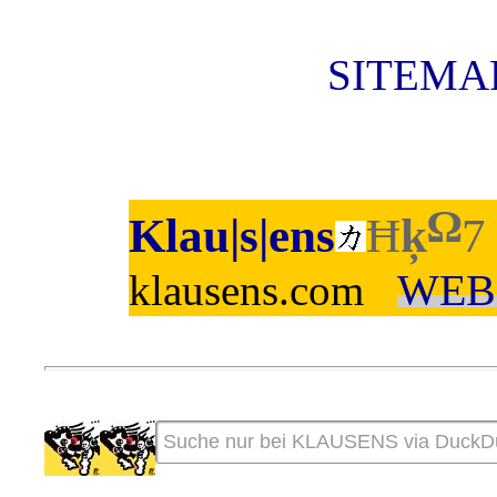
SITEMAP
Ω
Klau|s|ens
Ħ
ķ
7
WEB
klausens.com