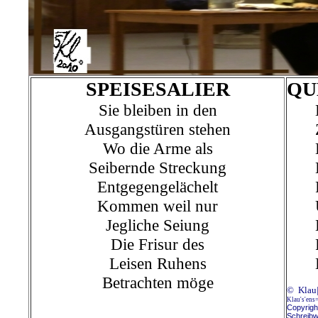
SPEISESALIER
QU
Sie bleiben in den
Ausgangstüren stehen
Wo die Arme als
Seibernde Streckung
Entgegengelächelt
Kommen weil nur
Jegliche Seiung
Die Frisur des
Leisen Ruhens
Betrachten möge
© Klau|
Klau's'ens
Copyright
Schreibw