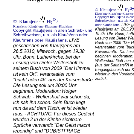
Ω
© Klau|s|ens
Ħķ
7
Klau's'ens=Klau(s)ens=Klausens
Copyright Klau|s|ens in all
Ω
© Klau|s|ens
Ħķ
7
Schreibweisen, u.a. als Kl
LIVE g
oder Klau§s§ens,
Klau's'ens=Klau(s)ens=Klausens=Klau|s|ens
Klau|s|ens am 26.5.20
Copyright Klau|s|ens in allen Schraib- und
19:45 Uhr, Bonn, Luthe
Schreibweisen, u.a. als Klau/s/ens oder
Lesung von Dieter Wel
LIVE
Klau*s*ens oder Klau§s§ens,
Buch von 2009 "Der Hi
geschrieben von Klau|s|ens am
veranstaltet vom "buc
26.5.2010, Mittwoch, gegen 19:38
Kaiserstraße.
Die Les
beginnen. Moderation:
Uhr, Bonn, Lutherkirche, bei der
Wellershoff läuft nun
Lesung von Dieter Wellershoff zu
(aus der Sakristei?) i
seinem Buch von 2009 "Der Himmel
Eingangsbereich der 
ist kein Ort", veranstaltet vom
wieder in den Vorderbe
zurück.
"buchLaden 46" aus der Kaiserstraße.
Die Lesung soll um 20:00 Uhr
beginnen. Moderation: Holger
Schwab. - Wellershoff war schon da,
ich sah ihn schon. Sein Buch liegt
nun da auf dem Tisch, er ist wieder
raus. - ACHTUNG: Für dieses Gedicht
wurden 2 in der Kirche sichtbare
Sprüche verwandt: "Der Geist macht
lebendig" und "DUBISTFRAGE"