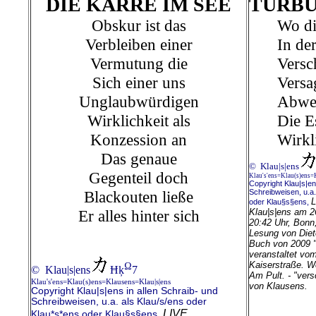
DIE KARRE IM SEE
TURB
Obskur ist das
Wo di
Verbleiben einer
In der
Vermutung die
Versch
Sich einer uns
Versa
Unglaubwürdigen
Abwe
Wirklichkeit als
Die E
Konzession an
Wirkl
Das genaue
© Klau|s|ens
Gegenteil doch
Klau's'ens=Klau(s)ens=
Copyright Klau|s|en
Blackouten ließe
Schreibweisen, u.a.
L
oder Klau§s§ens,
Er alles hinter sich
Klau|s|ens am 2
20:42 Uhr, Bonn,
Lesung von Diet
Buch von 2009 "
veranstaltet vo
Kaiserstraße.
We
Ω
© Klau|s|ens
Ħķ
7
Am Pult. - "vers
Klau's'ens=Klau(s)ens=Klausens=Klau|s|ens
von Klausens.
Copyright Klau|s|ens in allen Schraib- und
Schreibweisen, u.a. als Klau/s/ens oder
LIVE
Klau*s*ens oder Klau§s§ens,