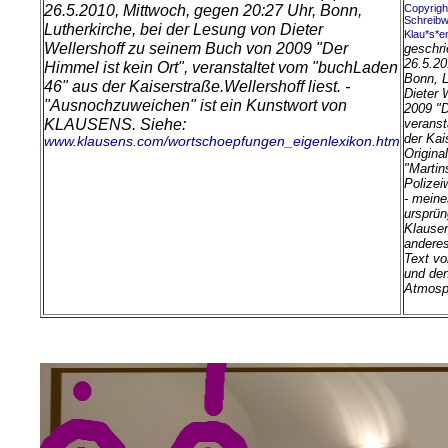
26.5.2010, Mittwoch, gegen 20:27 Uhr, Bonn,
Copyright
Schreibw
Lutherkirche, bei der Lesung von Dieter
Klau*s*e
Wellershoff zu seinem Buch von 2009 "Der
geschri
26.5.20
Himmel ist kein Ort", veranstaltet vom "buchLaden
Bonn, L
46" aus der Kaiserstraße.
Wellershoff liest. -
Dieter 
"Ausnochzuweichen" ist ein Kunstwort von
2009 "D
KLAUSENS. Siehe:
veranst
der Kai
www.klausens.com/wortschoepfungen_eigenlexikon.htm
Origina
"Martin
Polizei
- mein
ursprün
Klausen
anderes
Text vo
und den
Atmosph