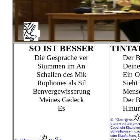
SO IST BESSER
TINTA
Die Gespräche ver
Der B
Stummen im An
Deine
Schallen des Mik
Ein O
Rophones als Sil
Sieht
Benvergewisserung
Mensc
Meines Gedeck
Der B
Es
Hinun
© Klau|s|ens
Klau's'ens=Klau(s)ens=
Copyright Klau|s|en
Schreibweisen, u.a.
L
oder Klau§s§ens,
Ω