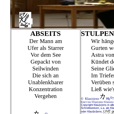
ABSEITS
STULPEN
Der Mann am
Wir häng
Ufer als Starrer
Gurten w
Vor dem See
Astra vo
Gepackt von
Kündet de
Seilwinden
Seine Gl
Die sich an
Im Triefe
Unablenkbarer
Verüben 
Konzentration
Ließ wie'
Vergehen
Ω
© Klau|s|ens
Ħķ
7
Klau's'ens=Klau(s)ens=Klausens
Copyright Klau|s|ens in all
Schreibweisen, u.a. als Kl
LIVE g
oder Klau§s§ens,
Ω