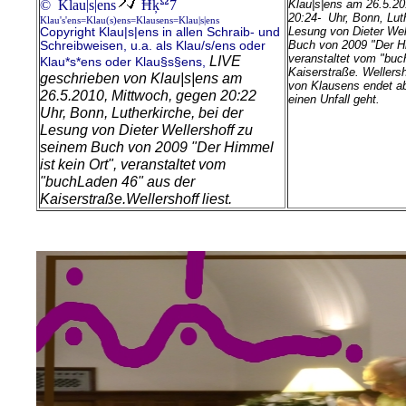
© Klau|s|ens
Ħķ
7
Klau|s|ens am 26.5.20
20:24- Uhr, Bonn, Luth
Klau's'ens=Klau(s)ens=Klausens=Klau|s|ens
Lesung von Dieter Wel
Copyright Klau|s|ens in allen Schraib- und
Buch von 2009 "Der Hi
Schreibweisen, u.a. als Klau/s/ens oder
veranstaltet vom "buc
LIVE
Klau*s*ens oder Klau§s§ens,
Kaiserstraße.
Wellersh
geschrieben von Klau|s|ens am
von Klausens endet ab
26.5.2010, Mittwoch, gegen 20:22
einen Unfall geht.
Uhr, Bonn, Lutherkirche, bei der
Lesung von Dieter Wellershoff zu
seinem Buch von 2009 "Der Himmel
ist kein Ort", veranstaltet vom
"buchLaden 46" aus der
Kaiserstraße.
Wellershoff liest.