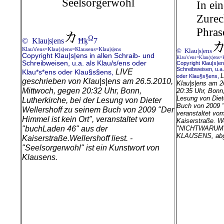
Seelsorgerwohl
In ei
Zurec
Phras
Ω
© Klau|s|ens
Ħķ
7
Klau's'ens=Klau(s)ens=Klausens=Klau|s|ens
© Klau|s|ens
Copyright Klau|s|ens in allen Schraib- und
Klau's'ens=Klau(s)ens=
Schreibweisen, u.a. als Klau/s/ens oder
Copyright Klau|s|en
Schreibweisen, u.a.
LIVE
Klau*s*ens oder Klau§s§ens,
L
oder Klau§s§ens,
geschrieben von Klau|s|ens am 26.5.2010,
Klau|s|ens am 2
Mittwoch, gegen 20:32 Uhr, Bonn,
20:35 Uhr, Bonn,
Lesung von Diet
Lutherkirche, bei der Lesung von Dieter
Buch von 2009 "
Wellershoff zu seinem Buch von 2009 "Der
veranstaltet vo
Himmel ist kein Ort", veranstaltet vom
Kaiserstraße.
We
"buchLaden 46" aus der
"NICHTWARUMUN
KLAUSENS, abge
Kaiserstraße.
Wellershoff liest. -
"Seelsorgerwohl" ist ein Kunstwort von
Klausens.