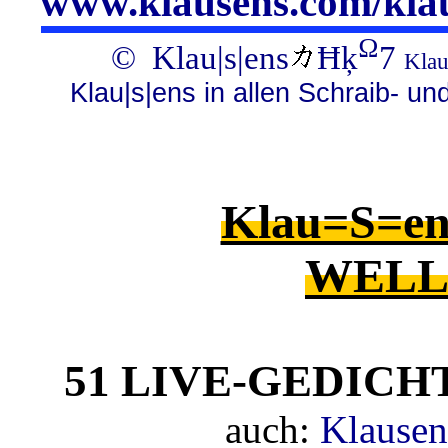
www.klausens.com/klau
Ω
© Klau|s|ens
Ħķ
7
Klau
Klau|s|ens in allen Schraib- un
Klau=S=e
WELL
51 LIVE-
auch:
Klausens