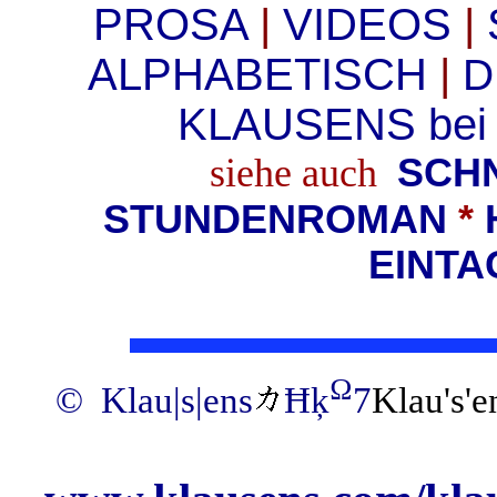
PROSA
|
VIDEOS
|
ALPHABETISCH
|
D
KLAUSENS bei
siehe
auch
SCH
STUNDENROMAN
*
EINT
Ω
© Klau|s|ens
Ħķ
7
Klau's'