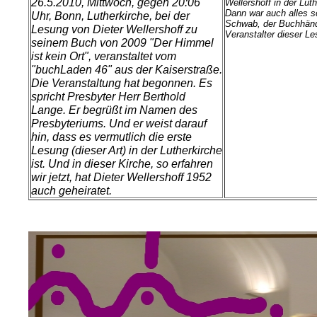
26.5.2010, Mittwoch, gegen 20:06
Wellershoff in der Luth
Dann war auch alles sc
Uhr, Bonn, Lutherkirche, bei der
Schwab, der Buchhänd
Lesung von Dieter Wellershoff zu
Veranstalter dieser Le
seinem Buch von 2009 "Der Himmel
ist kein Ort", veranstaltet vom
"buchLaden 46" aus der Kaiserstraße.
Die Veranstaltung hat begonnen. Es
spricht Presbyter Herr Berthold
Lange. Er begrüßt im Namen des
Presbyteriums. Und er weist darauf
hin, dass es vermutlich die erste
Lesung (dieser Art) in der Lutherkirche
ist. Und in dieser Kirche, so erfahren
wir jetzt, hat Dieter Wellershoff 1952
auch geheiratet.