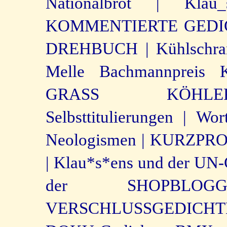
Nationalbrot |
Klau
KOMMENTIERTE GEDI
DREHBUCH |
Kühlschra
Melle Bachmannpreis K
GRASS KÖHLER
Selbsttitulierungen |
Wor
Neologismen |
KURZPROSA
|
Klau*s*ens und der UN-
der SHOPBLO
VERSCHLUSSGEDICHTE