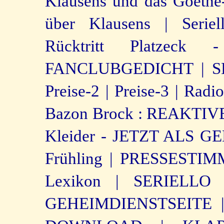
Klausens und das Goethe-
über Klausens |
Seri
Rücktritt Platzeck
FANCLUBGEDICHT |
S
Preise-2 |
Preise-3 |
Radio
Bazon Brock : REAKTIV
Kleider - JETZT ALS G
Frühling |
PRESSESTIM
Lexikon |
SERIELLO
GEHEIMDIENSTSEITE 