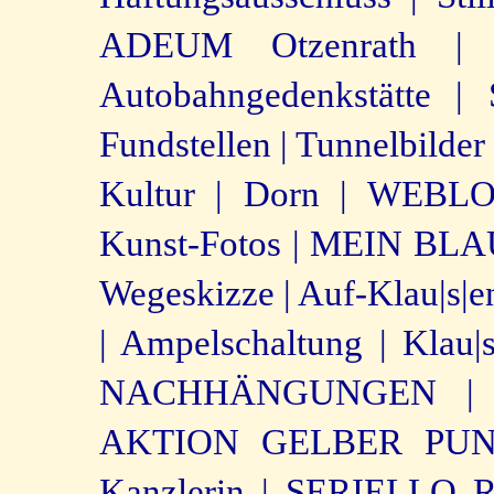
ADEUM Otzenrath |
Autobahngedenkstätte |
Fundstellen |
Tunnelbilder 
Kultur |
Dorn |
WEBLOG
Kunst-Fotos |
MEIN BLAU
Wegeskizze |
Auf-Klau|s|e
|
Ampelschaltung |
Klau|s
NACHHÄNGUNGEN |
AKTION GELBER PUN
Kanzlerin |
SERIELLO Ro