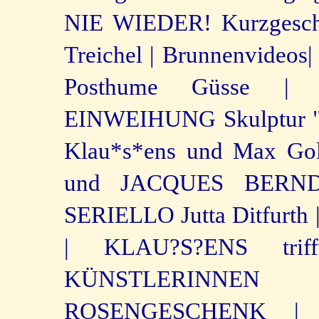
NIE WIEDER! Kurzgeschi
Treichel |
Brunnenvideos|
Posthume Güsse |
EINWEIHUNG Skulptur "T
Klau*s*ens und Max Gol
und JACQUES BERN
SERIELLO Jutta Ditfurth 
|
KLAU?S?ENS tri
KÜNSTLERINNEN 
ROSENGESCHENK |