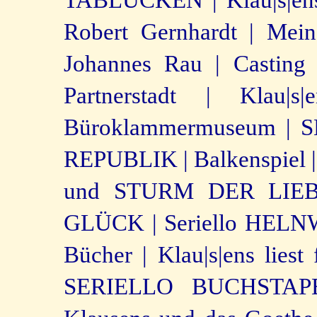
TABLÜCKEN |
Klau|s|e
Robert Gernhardt |
Mein
Johannes Rau |
Casting 
Partnerstadt |
Klau|s|
Büroklammermuseum |
S
REPUBLIK |
Balkenspiel |
und STURM DER LIE
GLÜCK |
Seriello HELN
Bücher |
Klau|s|ens liest 
SERIELLO BUCHSTAPEL