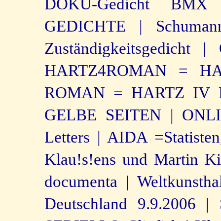
DOKU-Gedicht BMX
GEDICHTE |
Schumann
Zuständigkeitsgedicht |
HARTZ4ROMAN = HA
ROMAN = HARTZ IV 
GELBE SEITEN |
ONLI
Letters |
AIDA =
Statiste
Klau!s!ens und Martin Ki
documenta |
Weltkunsthal
Deutschland 9.9.2006 |