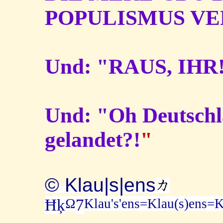
POPULISMUS VE
Und: "RAUS, IHR
Und: "Oh Deutschl
gelandet?!
"
© Klau|s|ens
Ω
Klau's'ens=Klau(s)ens=K
Ħķ
7