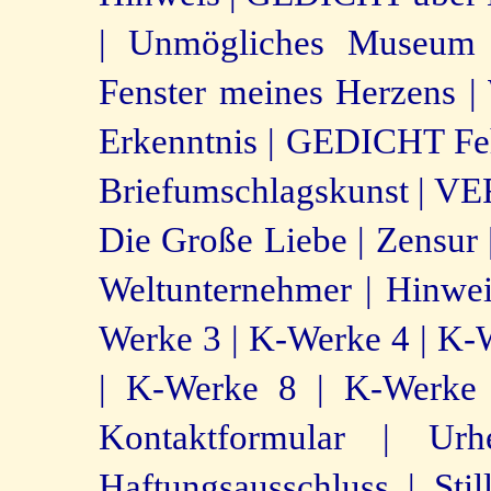
|
Unmögliches Museum d
Fenster meines Herzens |
Erkenntnis |
GEDICHT Feh
Briefumschlagskunst |
VE
Die Große Liebe |
Zensur 
Weltunternehmer |
Hinwei
Werke 3 |
K-Werke 4 |
K-W
|
K-Werke 8 |
K-Werke 
Kontaktformular |
Urh
Haftungsausschluss |
Sti