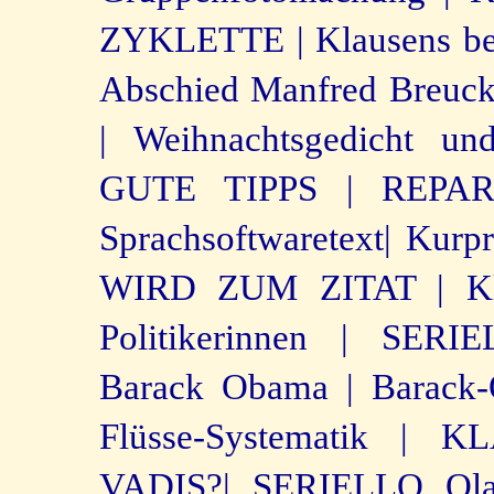
ZYKLETTE |
Klausens b
Abschied Manfred Breuc
|
Weihnachtsgedicht und
GUTE TIPPS |
REPAR
Sprachsoftwaretext|
Kurpr
WIRD ZUM ZITAT |
K
Politikerinnen |
SERIE
Barack Obama |
Barack-
Flüsse-Systematik |
KL
VADIS?|
SERIELLO Ola