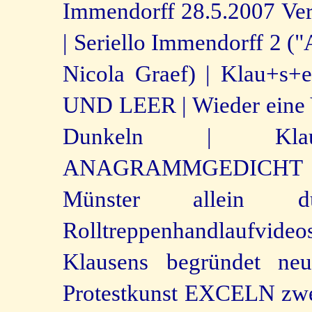
Immendorff 28.5.2007 Ver
|
Seriello Immendorff 2 ("
Nicola Graef) |
Klau+s+e
UND LEER |
Wieder eine 
Dunkeln |
Kl
ANAGRAMMGEDICHT 
Münster allein 
Rolltreppenhandlaufvide
Klausens begründet neu
Protestkunst EXCELN zwe