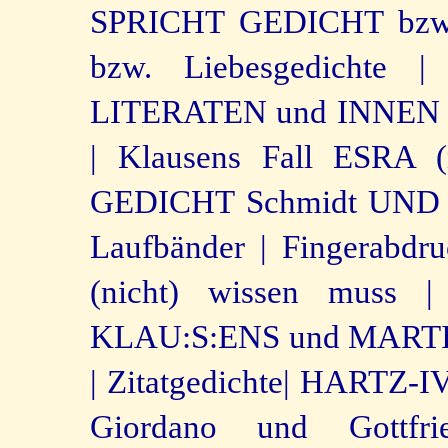
SPRICHT GEDICHT bzw.
bzw. Liebesgedichte |
LITERATEN und INNEN 
|
Klausens Fall ESRA (
GEDICHT Schmidt UND P
Laufbänder |
Fingerabdru
(nicht) wissen muss |
KLAU:S:ENS und MART
|
Zitatgedichte|
HARTZ-IV-
Giordano und Gottfr