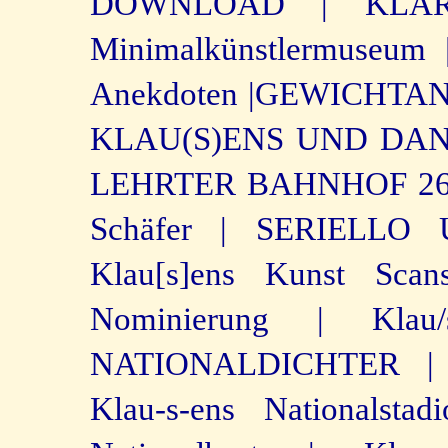
DOWNLOAD |
KLA
Minimalkünstlermuseum 
Anekdoten |
GEWICHTAN
KLAU(S)ENS UND DAN
LEHRTER BAHNHOF 26.
Schäfer |
SERIELLO U
Klau[s]ens Kunst Scan
Nominierung |
Klau
NATIONALDICHTER |
Klau-s-ens Nationalsta