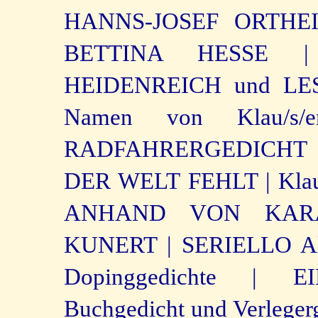
HANNS-JOSEF ORTHE
BETTINA HESSE |
HEIDENREICH und LE
Namen von Klau/s/
RADFAHRERGEDICHT 
DER WELT FEHLT |
Klau
ANHAND VON KARA
KUNERT |
SERIELLO Alb
Dopinggedichte |
E
Buchgedicht und Verlegerg