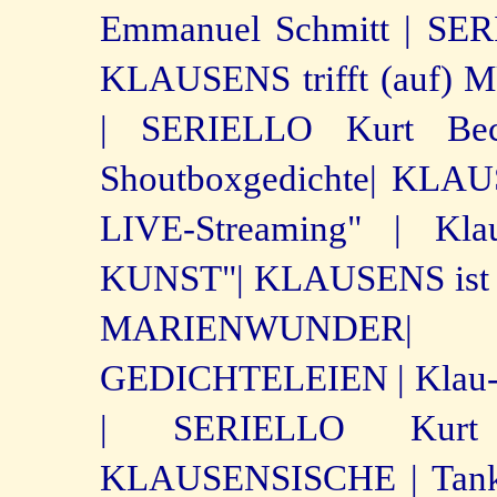
Emmanuel Schmitt |
SERI
KLAUSENS trifft (auf
|
SERIELLO Kurt Bec
Shoutboxgedichte|
KLAUS
LIVE-Streaming" |
Kla
KUNST"|
KLAUSENS ist z
MARIENWUNDER|
GEDICHTELEIEN |
Klau
|
SERIELLO Kur
KLAUSENSISCHE |
Tank