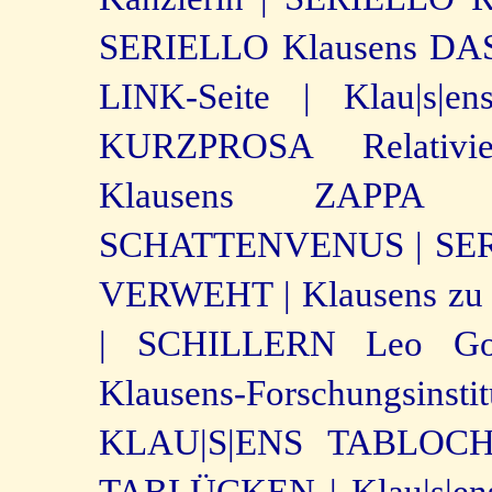
SERIELLO Klausens DA
LINK-Seite |
Klau|s|en
KURZPROSA Relativier
Klausens ZAPPA 
SCHATTENVENUS |
SE
VERWEHT |
Klausens zu 
|
SCHILLERN Leo Goe
Klausens-Forschungsinstit
KLAU|S|ENS TABLOCHS