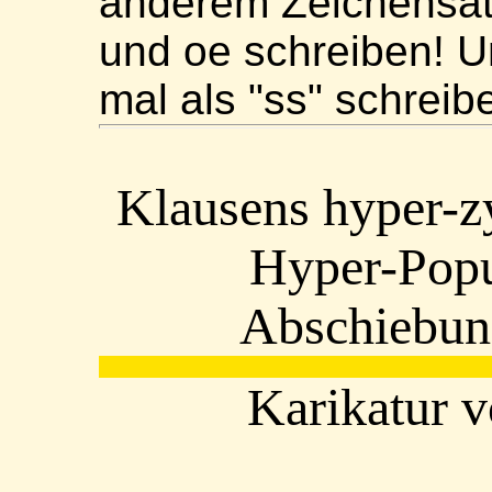
anderem Zeichensat
und oe schreiben! U
mal als "ss" schreib
Klausens hyper-z
Hyper-Popu
Abschiebun
Karikatur