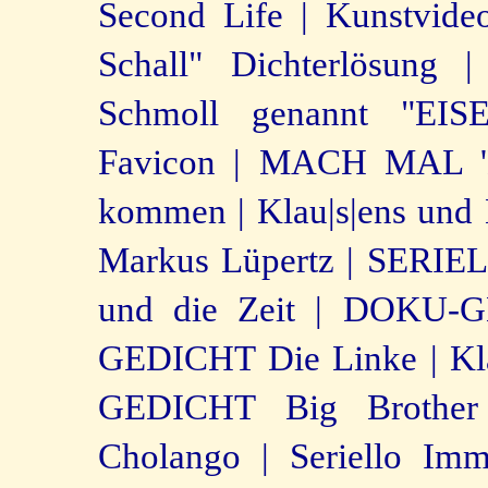
Second Life |
Kunstvideo
Schall" Dichterlösung |
Schmoll genannt "EI
Favicon |
MACH MAL '
kommen |
Klau|s|ens und
Markus Lüpertz |
SERIELL
und die Zeit |
DOKU-GE
GEDICHT Die Linke |
Kl
GEDICHT Big Brother
Cholango |
Seriello Im