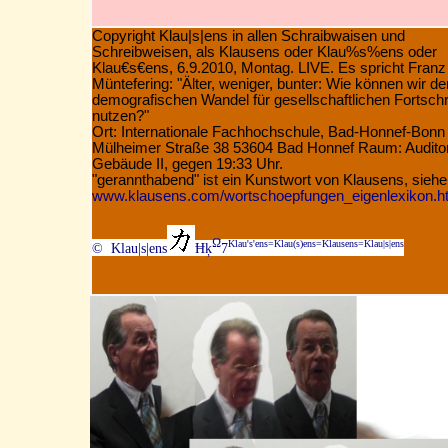
Copyright Klau|s|ens in allen Schraibwaisen und
Schreibweisen, als Klausens oder Klau%s%ens oder
Klau€s€ens, 6.9.2010, Montag. LIVE. Es spricht Franz
Müntefering:
"Älter, weniger, bunter: Wie können wir de
demografischen Wandel für gesellschaftlichen Fortschri
nutzen?"
Ort: Internationale Fachhochschule, Bad-Honnef-Bonn
Mülheimer Straße 38 53604 Bad Honnef Raum: Audito
Gebäude II, gegen 19:33 Uhr.
"gerannthabend" ist ein Kunstwort von Klausens, siehe
www.klausens.com/wortschoepfungen_eigenlexikon.h
Ω
Klau's'ens=Klau(s)ens=Klausens=Klau|s|ens
© Klau|s|ens
Ħķ
7