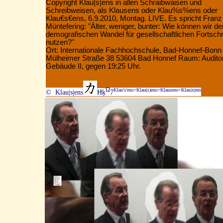
Copyright Klau|s|ens in allen Schraibwaisen und
Schreibweisen, als Klausens oder Klau%s%ens oder
Klau€s€ens, 6.9.2010, Montag. LIVE. Es spricht Franz
Müntefering:
"Älter, weniger, bunter: Wie können wir de
demografischen Wandel für gesellschaftlichen Fortschri
nutzen?"
Ort: Internationale Fachhochschule, Bad-Honnef-Bonn
Mülheimer Straße 38 53604 Bad Honnef Raum: Audito
Gebäude II, gegen 19:25 Uhr.
Ω
Klau's'ens=Klau(s)ens=Klausens=Klau|s|ens
© Klau|s|ens
Ħķ
7