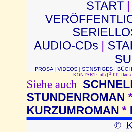
START
VERÖFFENTL
SERIELL
AUDIO-CDs
|
STA
S
PROSA
|
VIDEOS
|
SONSTIGES
|
BÜC
KONTAKT: info [ÄTT] kla
Siehe auch
SCHNEL
STUNDENROMAN
KURZUMROMAN
*
© Kl