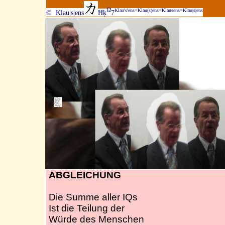
Ω
Klau's'ens=Klau(s)ens=Klausens=Klau|s|ens
© Klau|s|ens
Ħķ
7
ABGLEICHUNG
Die Summe aller IQs
Ist die Teilung der
Würde des Menschen