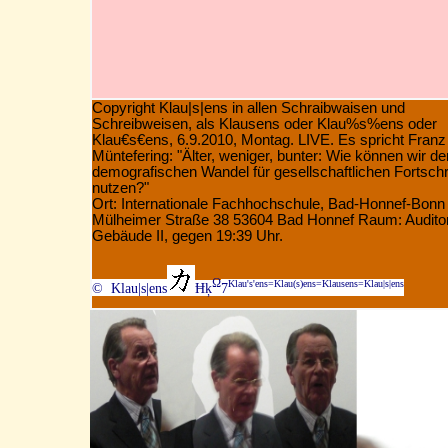
Copyright Klau|s|ens in allen Schraibwaisen und
Schreibweisen, als Klausens oder Klau%s%ens oder
Klau€s€ens, 6.9.2010, Montag. LIVE. Es spricht Franz
Müntefering:
"Älter, weniger, bunter: Wie können wir de
demografischen Wandel für gesellschaftlichen Fortschri
nutzen?"
Ort: Internationale Fachhochschule, Bad-Honnef-Bonn
Mülheimer Straße 38 53604 Bad Honnef Raum: Audito
Gebäude II, gegen 19:39 Uhr.
Ω
Klau's'ens=Klau(s)ens=Klausens=Klau|s|ens
© Klau|s|ens
Ħķ
7