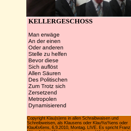
KELLERGESCHOSS
Man erwäge
An der einen
Oder anderen
Stelle zu helfen
Bevor diese
Sich auflöst
Allen Säuren
Des Politischen
Zum Trotz sich
Zersetzend
Metropolen
Dynamisierend
Copyright Klau|s|ens in allen Schraibwaisen und
Schreibweisen, als Klausens oder Klau%s%ens oder
Klau€s€ens, 6.9.2010, Montag. LIVE. Es spricht Franz