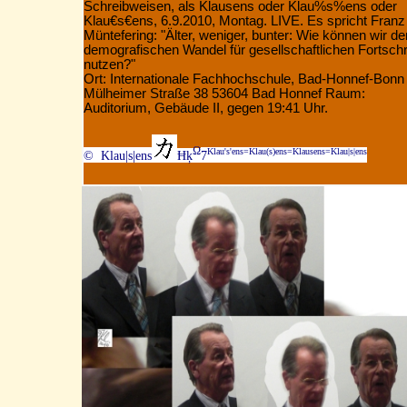
Schreibweisen, als Klausens oder Klau%s%ens oder
Klau€s€ens, 6.9.2010, Montag. LIVE. Es spricht Franz
Müntefering:
"Älter, weniger, bunter: Wie können wir de
demografischen Wandel für gesellschaftlichen Fortschri
nutzen?"
Ort: Internationale Fachhochschule, Bad-Honnef-Bonn
Mülheimer Straße 38 53604 Bad Honnef Raum:
Auditorium, Gebäude II, gegen 19:41 Uhr.
Ω
Klau's'ens=Klau(s)ens=Klausens=Klau|s|ens
© Klau|s|ens
Ħķ
7