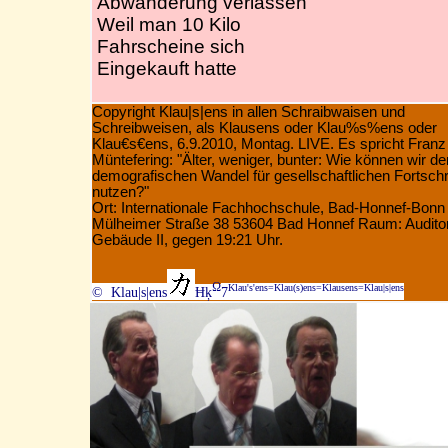
Abwanderung verlassen
Weil man 10 Kilo
Fahrscheine sich
Eingekauft hatte
Copyright Klau|s|ens in allen Schraibwaisen und
Schreibweisen, als Klausens oder Klau%s%ens oder
Klau€s€ens, 6.9.2010, Montag. LIVE. Es spricht Franz
Müntefering:
"Älter, weniger, bunter: Wie können wir de
demografischen Wandel für gesellschaftlichen Fortschri
nutzen?"
Ort: Internationale Fachhochschule, Bad-Honnef-Bonn
Mülheimer Straße 38 53604 Bad Honnef Raum: Audito
Gebäude II, gegen 19:21 Uhr.
Ω
Klau's'ens=Klau(s)ens=Klausens=Klau|s|ens
© Klau|s|ens
Ħķ
7