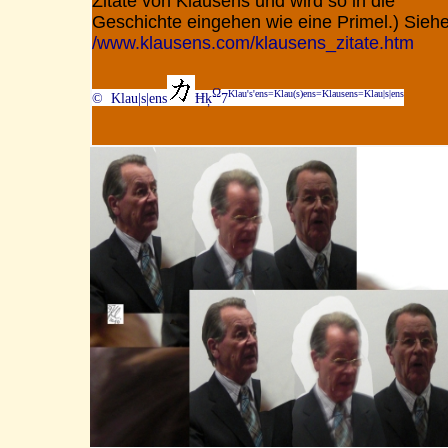
Zitate von Klausens und wird so in die
Geschichte eingehen wie eine Primel.) Siehe
/www.klausens.com/klausens_zitate.htm
Ω
Klau's'ens=Klau(s)ens=Klausens=Klau|s|ens
© Klau|s|ens
Ħķ
7