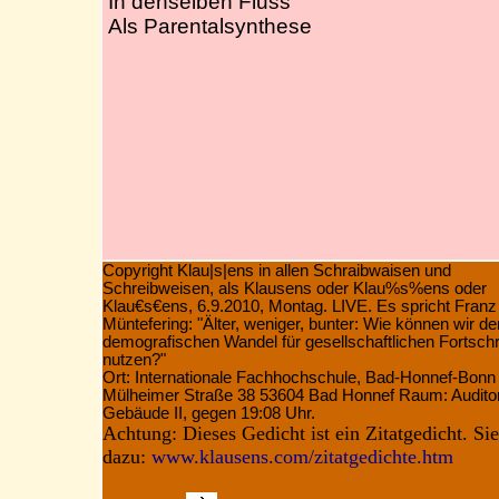
In denselben Fluss
Als Parentalsynthese
Copyright Klau|s|ens in allen Schraibwaisen und
Schreibweisen, als Klausens oder Klau%s%ens oder
Klau€s€ens, 6.9.2010, Montag. LIVE. Es spricht Franz
Müntefering:
"Älter, weniger, bunter: Wie können wir de
demografischen Wandel für gesellschaftlichen Fortschri
nutzen?"
Ort: Internationale Fachhochschule, Bad-Honnef-Bonn
Mülheimer Straße 38 53604 Bad Honnef Raum: Audito
Gebäude II, gegen 19:08 Uhr.
Achtung: Dieses Gedicht ist ein Zitatgedicht. Si
dazu:
www.klausens.com/zitatgedichte.htm