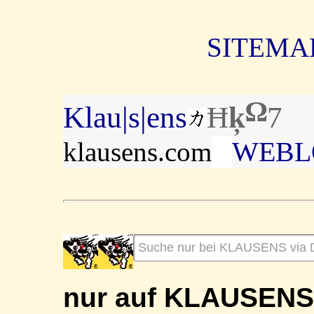
SITEMAP
Ω
Klau|s|ens
Ħ
ķ
7
WEBL
klausens.com
nur auf KLAUSEN