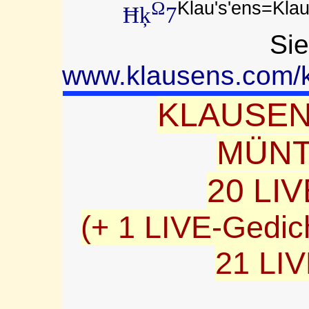
Klau's'ens=Kla
Ω
Ħķ
7
Sie
www.klausens.com/k
KLAUSEN
MÜNT
20 LIV
(+ 1 LIVE-Gedic
21 LIV