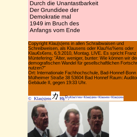
Durch die Unantastbarkeit
Der Grundidee der
Demokratie mal
1949 im Bruch des
Anfangs vom Ende
Copyright Klau|s|ens in allen Schraibwaisen und
Schreibweisen, als Klausens oder Klau%s%ens oder
Klau€s€ens, 6.9.2010, Montag. LIVE. Es spricht Franz
Müntefering:
"Älter, weniger, bunter: Wie können wir de
demografischen Wandel für gesellschaftlichen Fortschri
nutzen?"
Ort: Internationale Fachhochschule, Bad-Honnef-Bonn
Mülheimer Straße 38 53604 Bad Honnef Raum: Audito
Gebäude II, gegen 19:33 Uhr.
Ω
Klau's'ens=Klau(s)ens=Klausens=Klau|s|ens
© Klau|s|ens
Ħķ
7