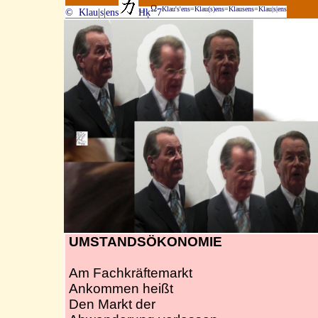
Ω
Klau's'ens=Klau(s)ens=Klausens=Klau|s|ens
© Klau|s|ens
Ħķ
7
UMSTANDSÖKONOMIE
Am Fachkräftemarkt
Ankommen heißt
Den Markt der