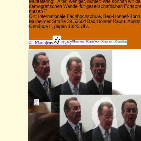
Müntefering:
"Älter, weniger, bunter: Wie können wir de
demografischen Wandel für gesellschaftlichen Fortschri
nutzen?"
Ort: Internationale Fachhochschule, Bad-Honnef-Bonn
Mülheimer Straße 38 53604 Bad Honnef Raum: Audito
Gebäude II, gegen 19:49 Uhr.
Ω
Klau's'ens=Klau(s)ens=Klausens=Klau|s|ens
© Klau|s|ens
Ħķ
7