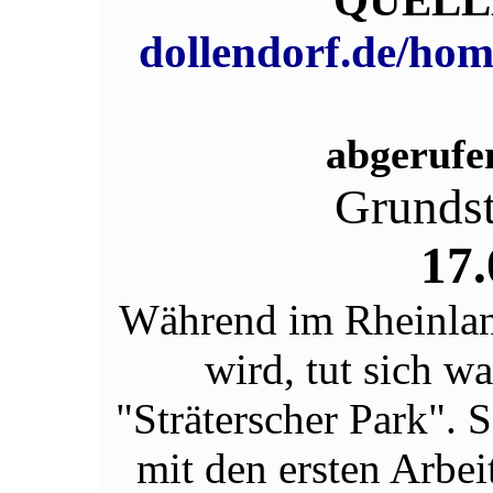
QUELL
dollendorf.de/ho
abgerufe
Grunds
17.
Während im Rheinland
wird, tut sich 
"Sträterscher Park". 
mit den ersten Arbe