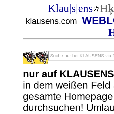
Klau|s|ens
Ħ
ķ
WEBL
klausens.com
nur auf KLAUSEN
in dem weißen Feld 
gesamte Homepage 
durchsuchen! Umlaute