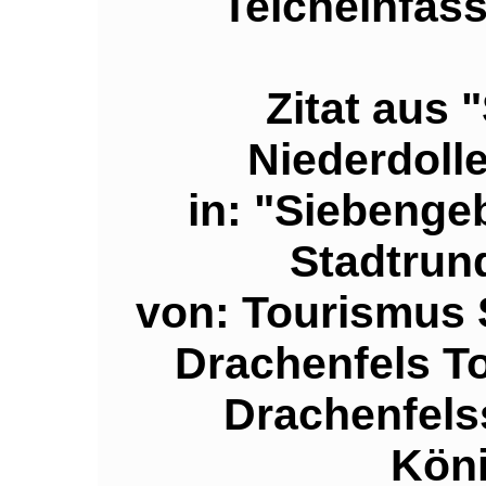
Teicheinfas
Zitat aus
Niederdolle
in:
"Siebengeb
Stadtrun
von: Tourismus
Drachenfels T
Drachenfels
Köni