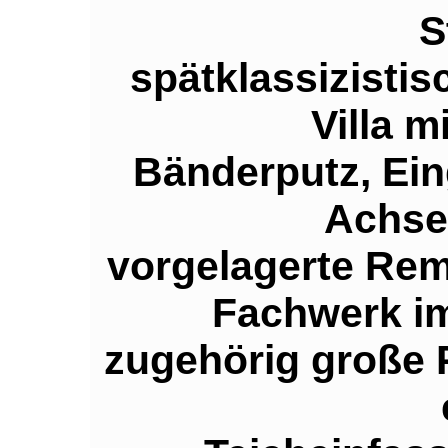
S
spätklassizisti
Villa m
Bänderputz, Ein
Achsen
vorgelagerte Rem
Fachwerk i
zugehörig große 