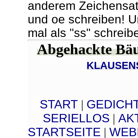
anderem Zeichensat
und oe schreiben! U
mal als "ss" schreib
Abgehackte Bäu
KLAUSEN
START
|
GEDICH
SERIELLOS
|
AK
STARTSEITE
|
WEB