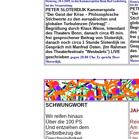
Dienstag, 28.4.2009, in den Kammerspielen Bonn Bad Godesberg,
Dienst
bei der
bei der Veranstaltung:
PET
PETER SLOTERDIJK Kammerspiele
"Der
"Der Geist der Krise – Philosophische
Stic
Stichworte zu den europäischen und
glob
globalen Turbulenzen (Vortrag)" -
Begr
Begrüßung durch Klaus Weise, Intendant
des 
des Theaters Bonn, danach circa 45 min.
frei
frei gesprochener Beitrag von Sloterdijk,
dana
danach noch circa 1 Stunde Sloterdijk im
Gesp
Gespräch mit Manfred Osten. (Im Rahmen
des 
des Theaterfestivals "Westwärts") LIVE
gesc
geschrieben
gegen 20.00 Uhr. Es spricht Herr
Slote
Sloterdijk.
SCHWUNGWORT
JA
Wir reifen hinaus
Über die 100 PS
Rei
Und entziehen dem
Am 
Selbstbezug die
For
Geschwindigkeit
Um 