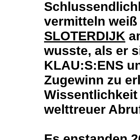
Schlussendlichk
vermitteln weiß 
SLOTERDIJK
a
wusste, als er 
KLAU:S:ENS unt
Zugewinn zu erl
Wissentlichkei
welttreuer Abr
Es enstanden 2