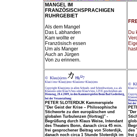
MANGEL IM
FRANZÖSISCHSPRACHIGEN
RUHRGEBIET
FRE
Als dem Mangel
Das L abhanden
Du 
Kam wollte er
Ver
Französisch essen
Eige
Um als Manger
hast
Auch an Jürgen
Von zu erinnern.
Ω
© Klau|s|ens
Ħķ
7
Klau's'ens=Klau(s)ens=Klausens=Klau|s|ens
© Kl
Copyright Klau|s|ens in allen Schraib- und Schreibweisen, u.a. als
Klau's
Klausens oder Klau?s?ens oder Klau!s!ens, LIVE geschrieben am
Dienstag, 28.4.2009, in den Kammerspielen Bonn Bad Godesberg,
Copyrig
Klausen
bei der Veranstaltung:
Dienst
PETER SLOTERDIJK Kammerspiele
bei der
"Der Geist der Krise – Philosophische
PET
Stichworte zu den europäischen und
"Der
globalen Turbulenzen (Vortrag)" -
Stic
Begrüßung durch Klaus Weise, Intendant
glob
des Theaters Bonn, danach circa 45 min.
Begr
frei gesprochener Beitrag von Sloterdijk,
des 
danach noch circa 1 Stunde Sloterdijk im
frei