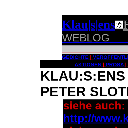
Klau|s|ens
WEBLOG 
_________________
GEDICHTE
|
VERÖFFENTL
AKTIONEN
|
PROSA
|
KLAU:S:ENS
PETER SLOT
siehe auch:
http://www.