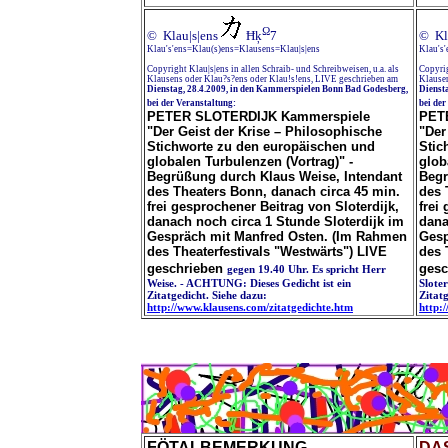
Ω
© Klau|s|ens
Ħķ
7
© Kl
Klau's'ens=Klau(s)ens=Klausens=Klau|s|ens
Klau's
Copyright Klau|s|ens in allen Schraib- und Schreibweisen, u.a. als
Copyrig
Klausens oder Klau?s?ens oder Klau!s!ens, LIVE geschrieben am
Klausen
Dienstag, 28.4.2009, in den Kammerspielen Bonn Bad Godesberg,
Dienst
bei der Veranstaltung:
bei de
PETER SLOTERDIJK Kammerspiele
PET
"Der Geist der Krise – Philosophische
"Der
Stichworte zu den europäischen und
Stic
globalen Turbulenzen (Vortrag)" -
glob
Begrüßung durch Klaus Weise, Intendant
Begr
des Theaters Bonn, danach circa 45 min.
des 
frei gesprochener Beitrag von Sloterdijk,
frei
danach noch circa 1 Stunde Sloterdijk im
dana
Gespräch mit Manfred Osten. (Im Rahmen
Gesp
des Theaterfestivals "Westwärts") LIVE
des 
geschrieben
gesc
gegen 19.40 Uhr. Es spricht Herr
Weise. - ACHTUNG: Dieses Gedicht ist ein
Slote
Zitatgedicht. Siehe dazu:
Zitatg
http://www.klausens.com/zitatgedichte.htm
http:
FÖTALBEMERKUNG
DA