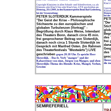
Klau's
Copyright Klau|s|ens in allen Schraib- und Schreibweisen, u.a. als
Klausens oder Klau?s?ens oder Klau!s!ens, LIVE geschrieben am
Copyrig
Dienstag, 28.4.2009, in den Kammerspielen Bonn Bad Godesberg,
Klausen
bei der Veranstaltung:
Dienst
bei der
PETER SLOTERDIJK Kammerspiele
PET
"Der Geist der Krise – Philosophische
"Der
Stichworte zu den europäischen und
Stic
globalen Turbulenzen (Vortrag)" -
glob
Begrüßung durch Klaus Weise, Intendant
Begr
des Theaters Bonn, danach circa 45 min.
des 
frei gesprochener Beitrag von Sloterdijk,
frei
danach noch circa 1 Stunde Sloterdijk im
dana
Gespräch mit Manfred Osten. (Im Rahmen
Gesp
des Theaterfestivals "Westwärts") LIVE
des 
geschrieben
gegen 20.18 Uhr. Es spricht Herr
gesc
Sloterdijk. - Das fr. Verb "manger" und der
Slote
Kabarettiost von einst, Jürgen von Manger, und eben
die ä
Sloterdijks Thema des Abends: Krise, Mangel, Verlust,
Gewinn
SEMIREFERIELL
TR