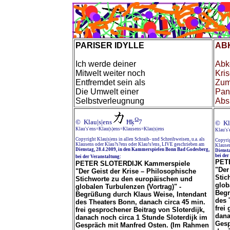
PARISER IDYLLE
AB
Ich werde deiner
Abk
Mitwelt weiter noch
Kris
Entfremdet sein als
Zum
Die Umwelt einer
Pan
Selbstverleugnung
Abs
Ω
© Klau|s|ens
Ħķ
7
© Kl
Klau's'ens=Klau(s)ens=Klausens=Klau|s|ens
Klau's
Copyright Klau|s|ens in allen Schraib- und Schreibweisen, u.a. als
Copyrig
Klausens oder Klau?s?ens oder Klau!s!ens, LIVE geschrieben am
Klausen
Dienstag, 28.4.2009, in den Kammerspielen Bonn Bad Godesberg,
Dienst
bei der
bei der Veranstaltung:
PET
PETER SLOTERDIJK Kammerspiele
"Der
"Der Geist der Krise – Philosophische
Stic
Stichworte zu den europäischen und
glob
globalen Turbulenzen (Vortrag)" -
Begr
Begrüßung durch Klaus Weise, Intendant
des 
des Theaters Bonn, danach circa 45 min.
frei
frei gesprochener Beitrag von Sloterdijk,
dana
danach noch circa 1 Stunde Sloterdijk im
Gesp
Gespräch mit Manfred Osten. (Im Rahmen