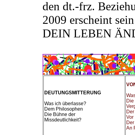
den dt.-frz. Bezie
2009 erscheint se
DEIN LEBEN ÄN
VO
DEUTUNGSMITTERUNG
Was
Die
Was ich überlasse?
Ver
Dem Philosophen
Der
Die Bühne der
Vor
Missdeutlichkeit?
Der
An P