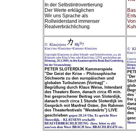
In der Selbstintrovertierung
Der Werte erkläglichen
Bas
Wir uns Sprache als
Ent
Rollwiderstand immenser
Von
Realverbrächlichung
Kuh
Ω
© Klau|s|ens
Ħķ
7
© Kl
Klau's'ens=Klau(s)ens=Klausens=Klau|s|ens
Klau's
Copyright Klau|s|ens in allen Schraib- und Schreibweisen, u.a. als
Klausens oder Klau?s?ens oder Klau!s!ens, LIVE geschrieben am
Copyrig
Dienstag, 28.4.2009, in den Kammerspielen Bonn Bad Godesberg,
Klausen
bei der Veranstaltung:
Dienst
bei der
PETER SLOTERDIJK Kammerspiele
PET
"Der Geist der Krise – Philosophische
"Der
Stichworte zu den europäischen und
Stic
globalen Turbulenzen (Vortrag)" -
glob
Begrüßung durch Klaus Weise, Intendant
Begr
des Theaters Bonn, danach circa 45 min.
des 
frei gesprochener Beitrag von Sloterdijk,
frei
danach noch circa 1 Stunde Sloterdijk im
dana
Gespräch mit Manfred Osten. (Im Rahmen
Gesp
des Theaterfestivals "Westwärts") LIVE
des 
geschrieben
gegen 20.24 Uhr. Es spricht Herr
gesc
Sloterdijk. - KLAUSENS erschafft
Slote
REALVERBRÄCHLICHUNG (bzw. leitet es ab)
aus/von dem Wort BRACH bzw. BRACHLIEGEN etc.