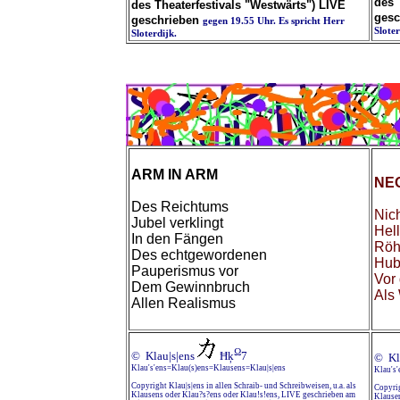
des 
des Theaterfestivals "Westwärts") LIVE
gesc
geschrieben
gegen 19.55 Uhr. Es spricht Herr
Slote
Sloterdijk.
ARM IN ARM
NE
Des Reichtums
Nich
Jubel verklingt
Hell
In den Fängen
Röh
Des echtgewordenen
Hub
Pauperismus vor
Vor
Dem Gewinnbruch
Als
Allen Realismus
Ω
© Klau|s|ens
Ħķ
7
© Kl
Klau's'ens=Klau(s)ens=Klausens=Klau|s|ens
Klau's
Copyright Klau|s|ens in allen Schraib- und Schreibweisen, u.a. als
Copyrig
Klausens oder Klau?s?ens oder Klau!s!ens, LIVE geschrieben am
Klausen