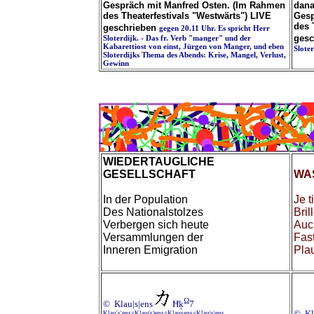
Gespräch mit Manfred Osten. (Im Rahmen
dana
des Theaterfestivals "Westwärts") LIVE
Gesp
des 
geschrieben
gegen 20.11 Uhr. Es spricht Herr
gesc
Sloterdijk. - Das fr. Verb "manger" und der
Kabarettiost von einst, Jürgen von Manger, und eben
Slote
Sloterdijks Thema des Abends: Krise, Mangel, Verlust,
Gewinn
WIEDERTAUGLICHE
GESELLSCHAFT
WA
In der Population
Je t
Des Nationalstolzes
Bril
Verbergen sich heute
Auc
Versammlungen der
Fas
Inneren Emigration
Pla
Ω
© Klau|s|ens
Ħķ
7
© Kl
Klau's'ens=Klau(s)ens=Klausens=Klau|s|ens