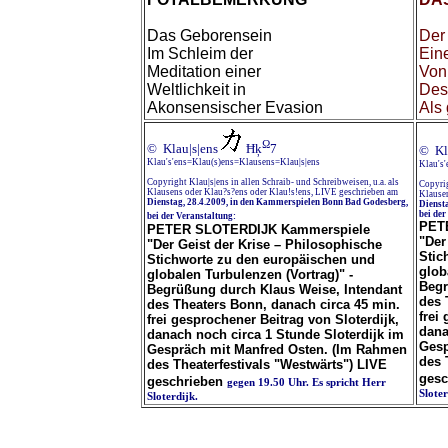
Das Geborensein
Der
Im Schleim der
Ein
Meditation einer
Von
Weltlichkeit in
Des
Akonsensischer Evasion
Als
Ω
© Klau|s|ens
Ħķ
7
© Kl
Klau's'ens=Klau(s)ens=Klausens=Klau|s|ens
Klau's
Copyright Klau|s|ens in allen Schraib- und Schreibweisen, u.a. als
Copyrig
Klausens oder Klau?s?ens oder Klau!s!ens, LIVE geschrieben am
Klausen
Dienstag, 28.4.2009, in den Kammerspielen Bonn Bad Godesberg,
Dienst
bei der
bei der Veranstaltung:
PET
PETER SLOTERDIJK Kammerspiele
"Der
"Der Geist der Krise – Philosophische
Stic
Stichworte zu den europäischen und
glob
globalen Turbulenzen (Vortrag)" -
Begr
Begrüßung durch Klaus Weise, Intendant
des 
des Theaters Bonn, danach circa 45 min.
frei
frei gesprochener Beitrag von Sloterdijk,
dana
danach noch circa 1 Stunde Sloterdijk im
Gesp
Gespräch mit Manfred Osten. (Im Rahmen
des 
des Theaterfestivals "Westwärts") LIVE
gesc
geschrieben
gegen 19.50 Uhr. Es spricht Herr
Slote
Sloterdijk.