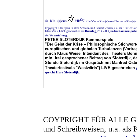
Ω
© Klau|s|ens
Ħķ
7
Klau's'ens=Klau(s)ens=Klausens=Klau|s|e
Copyright Klau|s|ens in allen Schraib- und Schreibweisen, u.a. als Klausens o
Klau!s!ens, LIVE geschrieben am
Dienstag, 28.4.2009, in den Kammerspiele
der Veranstaltung:
PETER SLOTERDIJK Kammerspiele
"Der Geist der Krise – Philosophische Stichwort
europäischen und globalen Turbulenzen (Vortra
durch Klaus Weise, Intendant des Theaters Bonn
min. frei gesprochener Beitrag von Sloterdijk, d
Stunde Sloterdijk im Gespräch mit Manfred Ost
Theaterfestivals "Westwärts") LIVE geschrieben
spricht Herr Sloterdijk.
COYPRIGHT FÜR ALLE GED
und Schreibweisen, u.a. als 