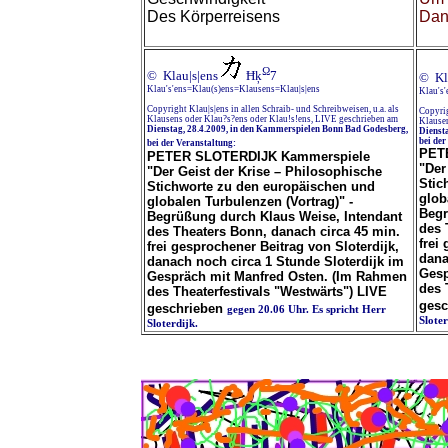
Des Körperreisens
Dan
Ω
© Klau|s|ens
Ħķ
7
© Kl
Klau's'ens=Klau(s)ens=Klausens=Klau|s|ens
Klau's
Copyright Klau|s|ens in allen Schraib- und Schreibweisen, u.a. als
Copyrig
Klausens oder Klau?s?ens oder Klau!s!ens, LIVE geschrieben am
Klausen
Dienstag, 28.4.2009, in den Kammerspielen Bonn Bad Godesberg,
Dienst
bei der
bei der Veranstaltung:
PET
PETER SLOTERDIJK Kammerspiele
"Der
"Der Geist der Krise – Philosophische
Stic
Stichworte zu den europäischen und
glob
globalen Turbulenzen (Vortrag)" -
Begr
Begrüßung durch Klaus Weise, Intendant
des 
des Theaters Bonn, danach circa 45 min.
frei
frei gesprochener Beitrag von Sloterdijk,
dana
danach noch circa 1 Stunde Sloterdijk im
Gesp
Gespräch mit Manfred Osten. (Im Rahmen
des 
des Theaterfestivals "Westwärts") LIVE
gesc
geschrieben
gegen 20.06 Uhr. Es spricht Herr
Slote
Sloterdijk.