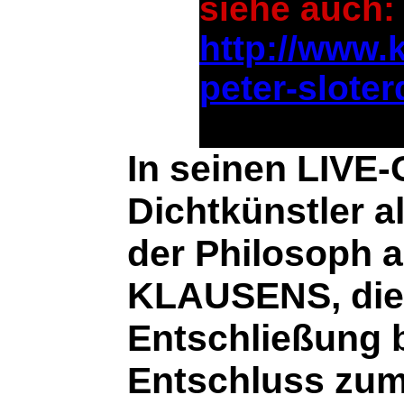
siehe auch:
http://www.
peter-sloter
siehe auc
In seinen LIVE
Dichtkünstler a
der Philosoph a
KLAUSENS, diese
Entschließung b
Entschluss zum