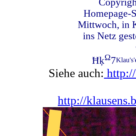
Copyrigh
Homepage-Si
Mittwoch, in 
ins Netz ges
Ω
Ħķ
7
Klau's
Siehe auch:
http:/
http://klausens