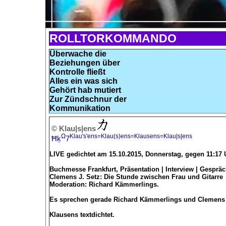
ROLLTORKOMMANDO
Überwache die
Beziehungen über
Kontrolle fließt
Alles ein was sich
Gehört hab mutiert
Zur Zündschnur der
Kommunikation
© Klau|s|ens
Ω
Klau's'ens=Klau(s)ens=Klausens=Klau|s|ens
Ħķ
7
LIVE gedichtet am 15.10.2015, Donnerstag, gegen 11:17
Buchmesse Frankfurt, Präsentation | Interview | Gesprä
Clemens J. Setz: Die Stunde zwischen Frau und Gitarre
Moderation: Richard Kämmerlings.
Es sprechen gerade Richard Kämmerlings und Clemens 
Klausens textdichtet.