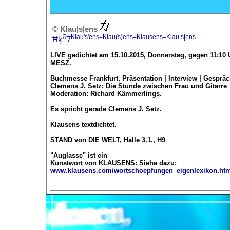
© Klau|s|ens
Ω
Klau's'ens=Klau(s)ens=Klausens=Klau|s|ens
Ħķ
7
LIVE gedichtet am 15.10.2015, Donnerstag, gegen 11:10 
MESZ.
Buchmesse Frankfurt, Präsentation | Interview | Gesprä
Clemens J. Setz: Die Stunde zwischen Frau und Gitarre
Moderation: Richard Kämmerlings.
Es spricht gerade Clemens J. Setz.
Klausens textdichtet.
STAND von DIE WELT, Halle 3.1., H9
"Auglasse" ist ein
Kunstwort von KLAUSENS: Siehe dazu:
www.klausens.com/wortschoepfungen_eigenlexikon.ht