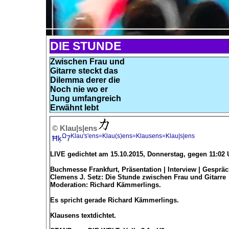
DIE STUNDE
Zwischen Frau und
Gitarre steckt das
Dilemma derer die
Noch nie wo er
Jung umfangreich
Erwähnt lebt
© Klau|s|ens
Ω
Klau's'ens=Klau(s)ens=Klausens=Klau|s|ens
Ħķ
7
LIVE gedichtet am 15.10.2015, Donnerstag, gegen 11:02
Buchmesse Frankfurt, Präsentation | Interview | Gesprä
Clemens J. Setz: Die Stunde zwischen Frau und Gitarre
Moderation: Richard Kämmerlings.
Es spricht gerade Richard Kämmerlings.
Klausens textdichtet.