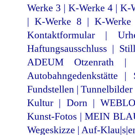
Werke 3 |
K-Werke 4 |
K-W
|
K-Werke 8 |
K-Werke 
Kontaktformular |
Urh
Haftungsausschluss |
Sti
ADEUM Otzenrath |
Autobahngedenkstätte |
Fundstellen |
Tunnelbilder 
Kultur |
Dorn |
WEBLOG
Kunst-Fotos |
MEIN BLAU
Wegeskizze |
Auf-Klau|s|e