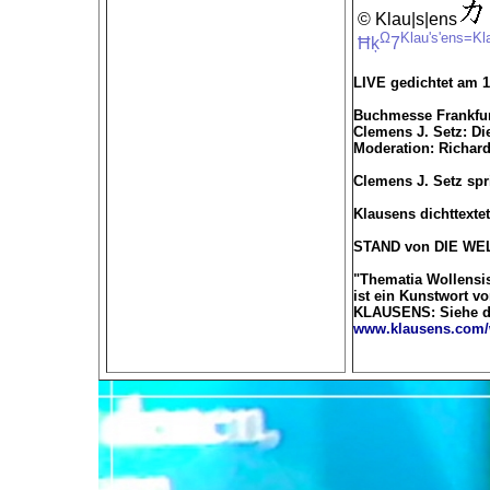
© Klau|s|ens
Ω
Klau's'ens=Kl
Ħķ
7
LIVE gedichtet am 1
Buchmesse Frankfurt
Clemens J. Setz: Di
Moderation: Richar
Clemens J. Setz spr
Klausens dichttextet
STAND von DIE WELT
"Thematia Wollensi
ist ein Kunstwort v
KLAUSENS: Siehe d
www.klausens.com/