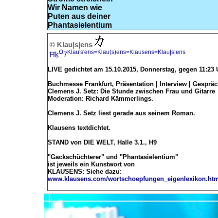
Wir Namen wie
Puten aus deiner
Phantasielentium
© Klau|s|ens
Ω
Klau's'ens=Klau(s)ens=Klausens=Klau|s|ens
Ħķ
7
LIVE gedichtet am 15.10.2015, Donnerstag, gegen 11:23
Buchmesse Frankfurt, Präsentation | Interview | Gesprä
Clemens J. Setz: Die Stunde zwischen Frau und Gitarre
Moderation: Richard Kämmerlings.
Clemens J. Setz liest gerade aus seinem Roman.
Klausens textdichtet.
STAND von DIE WELT, Halle 3.1., H9
"Gackschüchterer" und "Phantasielentium"
ist jeweils ein Kunstwort von
KLAUSENS: Siehe dazu:
www.klausens.com/wortschoepfungen_eigenlexikon.ht