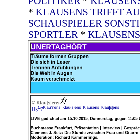
POLITIKER
*
KLAUSENS
*
KLAUSENS TRIFFT A
SCHAUSPIELER SONST
SPORTLER
*
KLAUSENS
UNERTAGHÖRT
Träume formen Gruppen
Die sich in Leser
Trennen Anfühlungen
Die Welt in Augen
Kaum verschmelzt
© Klau|s|ens
Ω
Klau's'ens=Klau(s)ens=Klausens=Klau|s|ens
Ħķ
7
LIVE gedichtet am 15.10.2015, Donnerstag, gegen 11:05
Buchmesse Frankfurt, Präsentation | Interview | Gesprä
Clemens J. Setz: Die Stunde zwischen Frau und Gitarre
Moderation: Richard Kämmerlings.