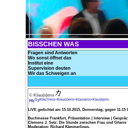
BISSCHEN WAS
Fragen sind Antworten
Wo sonst öffnet das
Institut eine
Supervision deuten
Wir das Schweigen an
© Klau|s|ens
Ω
Klau's'ens=Klau(s)ens=Klausens=Klau|s|ens
Ħķ
7
LIVE gedichtet am 15.10.2015, Donnerstag, gegen 11:15
Buchmesse Frankfurt, Präsentation | Interview | Gesprä
Clemens J. Setz: Die Stunde zwischen Frau und Gitarre
Moderation: Richard Kämmerlings.