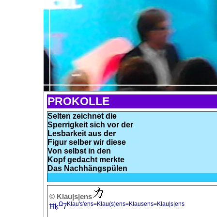
PROKOLLE
Selten zeichnet die
Sperrigkeit sich vor der
Lesbarkeit aus der
Figur selber wir diese
Von selbst in den
Kopf gedacht merkte
Das Nachhängspülen
© Klau|s|ens
Ω
Klau's'ens=Klau(s)ens=Klausens=Klau|s|ens
Ħķ
7