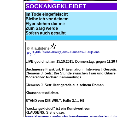
SOCKANGEKLEIDET
Im Tode eingefleischt
Bleibe ich vor deinem
Flyer stehen der mir
Zum Sarg werde
Sofern auch gesalbt
© Klau|s|ens
Ω
Klau's'ens=Klau(s)ens=Klausens=Klau|s|ens
Ħķ
7
LIVE gedichtet am 15.10.2015, Donnerstag, gegen 11:20
Buchmesse Frankfurt, Präsentation | Interview | Gesprä
Clemens J. Setz: Die Stunde zwischen Frau und Gitarre
Moderation: Richard Kämmerlings.
Clemens J. Setz liest gerade aus seinem Roman.
Klausens textdichtet.
STAND von DIE WELT, Halle 3.1., H9
"sockangekleidet" ist ein Kunstwort von
KLAUSENS: Siehe dazu:
www.klausens.com/wortschoepfungen_eigenlexikon.ht