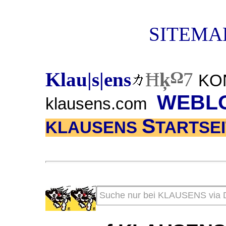
SITEMAP
Ω
Klau|s|ens
Ħ
ķ
7
KON
WEBL
klausens.com
S
KLAUSENS
TARTSE