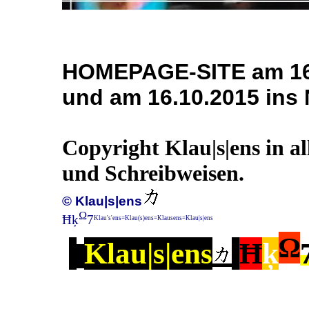
HOMEPAGE-SITE am 16.
und am 16.10.2015 ins N
Copyright Klau|s|ens in a
und Schreibweisen.
© Klau|s|ens
Ω
Ħķ
7
Klau's'ens=Klau(s)ens=Klausens=Klau|s|ens
Ω
Klau|s|ens
Ħ
ķ