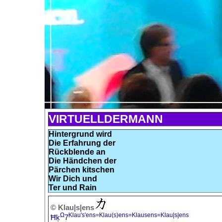
VIRTUELLDERMANN
Hintergrund wird
Die Erfahrung der
Rückblende an
Die Händchen der
Pärchen kitschen
Wir Dich und
Ter und Rain
© Klau|s|ens
Ω
Klau's'ens=Klau(s)ens=Klausens=Klau|s|ens
Ħķ
7