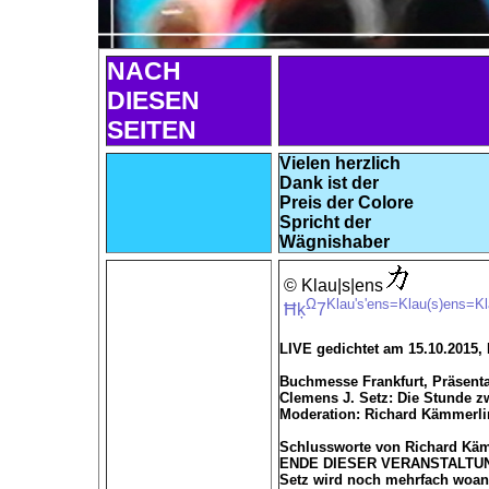
NACH
DIESEN
SEITEN
Vielen herzlich
Dank ist der
Preis der Colore
Spricht der
Wägnishaber
© Klau|s|ens
Ω
Klau's'ens=Klau(s)ens=K
Ħķ
7
LIVE gedichtet am 15.10.2015,
Buchmesse Frankfurt, Präsentat
Clemens J. Setz: Die Stunde z
Moderation: Richard Kämmerli
Schlussworte von Richard Kä
ENDE DIESER VERANSTALTU
Setz wird noch mehrfach woan