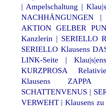
|
Ampelschaltung |
Klau|s
NACHHÄNGUNGEN |
AKTION GELBER PUN
Kanzlerin |
SERIELLO Ro
SERIELLO Klausens DA
LINK-Seite |
Klau|s|en
KURZPROSA Relativier
Klausens ZAPPA 
SCHATTENVENUS |
SE
VERWEHT |
Klausens zu 