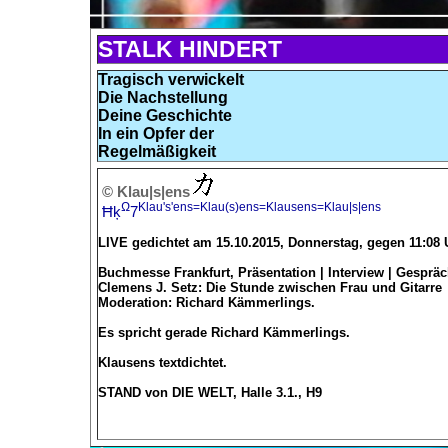
STALK HINDERT
Tragisch verwickelt
Die Nachstellung
Deine Geschichte
In ein Opfer der
Regelmäßigkeit
© Klau|s|ens
Ω
Klau's'ens=Klau(s)ens=Klausens=Klau|s|ens
Ħķ
7
LIVE gedichtet am 15.10.2015, Donnerstag, gegen 11:08
Buchmesse Frankfurt, Präsentation | Interview | Gesprä
Clemens J. Setz: Die Stunde zwischen Frau und Gitarre
Moderation: Richard Kämmerlings.
Es spricht gerade Richard Kämmerlings.
Klausens textdichtet.
STAND von DIE WELT, Halle 3.1., H9