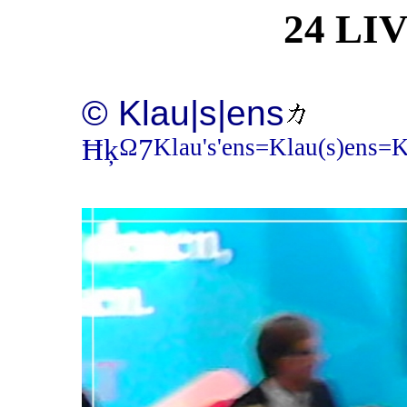
24 LIV
© Klau|s|ens
Ω
Klau's'ens=Klau(s)ens=K
Ħķ
7