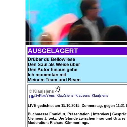
AUSGELAGERT
Drüber du Bellow lese
Den Saul als Weise über
Den Autor hinaus gehe
Ich momentan mit
Meinem Team und Beam
© Klau|s|ens
Ω
Klau's'ens=Klau(s)ens=Klausens=Klau|s|ens
Ħķ
7
LIVE gedichtet am 15.10.2015, Donnerstag, gegen 11:31
Buchmesse Frankfurt, Präsentation | Interview | Gesprä
Clemens J. Setz: Die Stunde zwischen Frau und Gitarre
Moderation: Richard Kämmerlings.