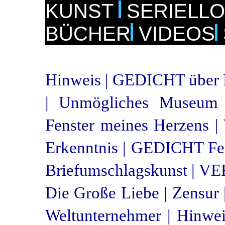
KUNST
SERIELL
BÜCHER
VIDEOS
Hinweis |
GEDICHT über K
|
Unmögliches Museum d
Fenster meines Herzens |
Erkenntnis |
GEDICHT Feh
Briefumschlagskunst |
VE
Die Große Liebe |
Zensur 
Weltunternehmer |
Hinwei