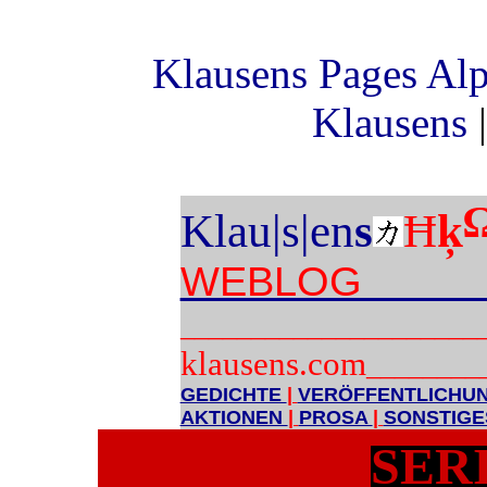
Klausens Pages Alp
Klausens
|
Klau|s|en
s
Ħ
ķ
WEBLOG vo
_____________________
klausens.com
________
GEDICHTE
|
VERÖFFENTLICHU
AKTIONEN
|
PROSA
|
SONSTIG
SER