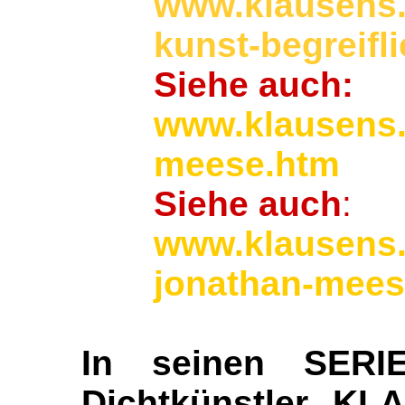
www.klausens.
kunst-begreifl
Siehe auch:
www.klausens.
meese.htm
Siehe auch
:
www.klausens.
jonathan-mees
In seinen SERIE
Dichtkünstler KL